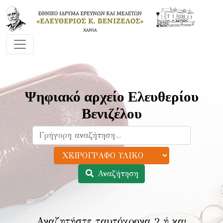
Ψηφιακό αρχείο Ελευθερίου
Βενιζέλου
Αναζήτηση
Αναζητήστε ταυτόχρονα 2 ή και