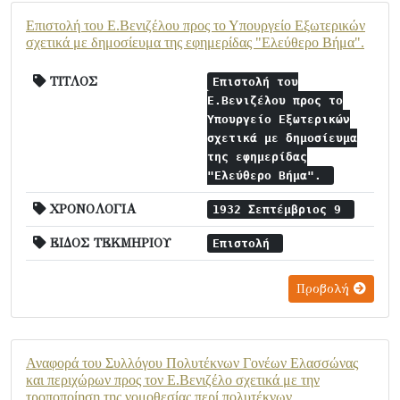
Επιστολή του Ε.Βενιζέλου προς το Υπουργείο Εξωτερικών
σχετικά με δημοσίευμα της εφημερίδας "Ελεύθερο Βήμα".
ΤΙΤΛΟΣ
Επιστολή του
Ε.Βενιζέλου προς το
Υπουργείο Εξωτερικών
σχετικά με δημοσίευμα
της εφημερίδας
"Ελεύθερο Βήμα".
ΧΡΟΝΟΛΟΓΙΑ
1932 Σεπτέμβριος 9
ΕΙΔΟΣ ΤΕΚΜΗΡΙΟΥ
Επιστολή
Προβολή
Αναφορά του Συλλόγου Πολυτέκνων Γονέων Ελασσώνας
και περιχώρων προς τον Ε.Βενιζέλο σχετικά με την
τροποποίηση της νομοθεσίας περί πολυτέκνων.