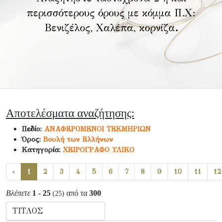
περισσότερους όρους με κόμμα Π.Χ:
Βενιζέλος, Χαλέπα, κορνίζα
.
Αποτελέσματα αναζήτησης:
Πεδίο:
ΑΝΑΦΕΡΟΜΕΝΟΙ ΤΕΚΜΗΡΙΩΝ
Όρος:
Βουλή των Ελλήνων
Κατηγορία:
ΧΕΙΡΟΓΡΑΦΟ ΥΛΙΚΟ
‹
1
2
3
4
5
6
7
8
9
10
11
12
Βλέπετε
1 - 25
από τα
300
(25)