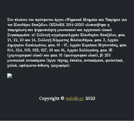
Στο πλαίσιο του πρόσφατου έργου «Ψηφιακά Μνημεία και Τεκμήρια για
τον Ελευθέριο Βενιζέλο» (ΕΠΑνΕΚ 2014-2020) υλοποιήθηκε η
τεκμηρίωση και ψηφιοποίηση μουσειακού και αρχειακού υλικού.
Συγκεκριμένα: α) Συλλογή εγγράφων/Αρχείο Ελευθερίου Βενιζέλου, φακ.
21, 22, 23 και 24, Συλλογή Κόμματος Φιλελευθέρων, φακ. 3, Αρχείο
Δημητρίου Κακλαμάνου, φακ. 01 - 07, Αρχείο Κυριάκου Μητσοτάκη, φακ.
01Α, 02Α, 01Β, 02Β, 02Γ, 03 και 04, Αρχείο Καλλιγιάνη, φακ. 05
(χαρτογραφικό υλικό) και φακ. 01 (φωτογραφικό υλικό), β) 253
μουσειακά αντικείμενα (έργα τέχνης, έπιπλα, αντικείμενα, φωτιστικά,
χαλιά, υφάσματα-ένδυση, τροχοφόρα).
Copyright ©
infolib.gr
2023