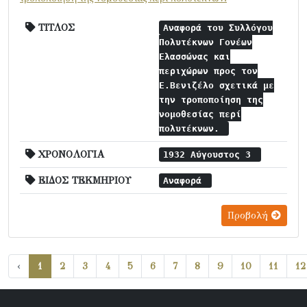
ΤΙΤΛΟΣ
Αναφορά του Συλλόγου
Πολυτέκνων Γονέων
Ελασσώνας και
περιχώρων προς τον
Ε.Βενιζέλο σχετικά με
την τροποποίηση της
νομοθεσίας περί
πολυτέκνων.
ΧΡΟΝΟΛΟΓΙΑ
1932 Αύγουστος 3
ΕΙΔΟΣ ΤΕΚΜΗΡΙΟΥ
Αναφορά
Προβολή
‹
1
2
3
4
5
6
7
8
9
10
11
12