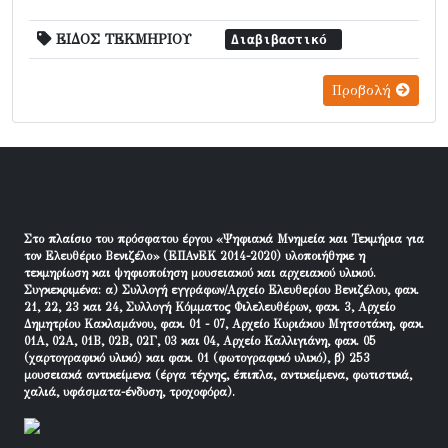
ΕΙΔΟΣ ΤΕΚΜΗΡΙΟΥ
Διαβιβαστικό
Προβολή
Στο πλαίσιο του πρόσφατου έργου «Ψηφιακά Μνημεία και Τεκμήρια για
τον Ελευθέριο Βενιζέλο» (ΕΠΑνΕΚ 2014-2020) υλοποιήθηκε η
τεκμηρίωση και ψηφιοποίηση μουσειακού και αρχειακού υλικού.
Συγκεκριμένα: α) Συλλογή εγγράφων/Αρχείο Ελευθερίου Βενιζέλου, φακ.
21, 22, 23 και 24, Συλλογή Κόμματος Φιλελευθέρων, φακ. 3, Αρχείο
Δημητρίου Κακλαμάνου, φακ. 01 - 07, Αρχείο Κυριάκου Μητσοτάκη, φακ.
01Α, 02Α, 01Β, 02Β, 02Γ, 03 και 04, Αρχείο Καλλιγιάνη, φακ. 05
(χαρτογραφικό υλικό) και φακ. 01 (φωτογραφικό υλικό), β) 253
μουσειακά αντικείμενα (έργα τέχνης, έπιπλα, αντικείμενα, φωτιστικά,
χαλιά, υφάσματα-ένδυση, τροχοφόρα).