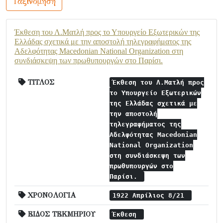
Ταξινόμηση
Έκθεση του Λ.Ματλή προς το Υπουργείο Εξωτερικών της
Ελλάδας σχετικά με την αποστολή τηλεγραφήματος της
Αδελφότητας Macedonian National Organization στη
συνδιάσκεψη των πρωθυπουργών στο Παρίσι.
ΤΙΤΛΟΣ
Έκθεση του Λ.Ματλή προς
το Υπουργείο Εξωτερικών
της Ελλάδας σχετικά με
την αποστολή
τηλεγραφήματος της
Αδελφότητας Macedonian
National Organization
στη συνδιάσκεψη των
πρωθυπουργών στο
Παρίσι.
ΧΡΟΝΟΛΟΓΙΑ
1922 Απρίλιος 8/21
ΕΙΔΟΣ ΤΕΚΜΗΡΙΟΥ
Έκθεση