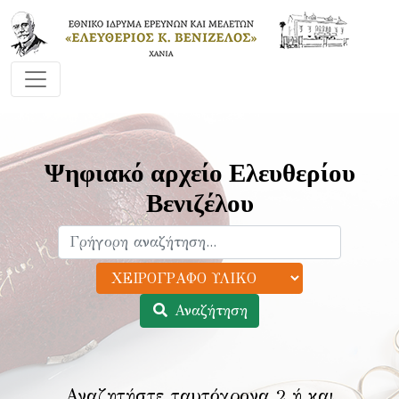
Ψηφιακό αρχείο Ελευθερίου
Βενιζέλου
Αναζήτηση
Αναζητήστε ταυτόχρονα 2 ή και