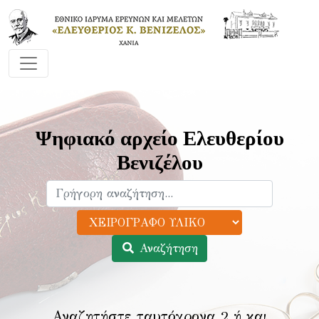
Ψηφιακό αρχείο Ελευθερίου
Βενιζέλου
Αναζήτηση
Αναζητήστε ταυτόχρονα 2 ή και