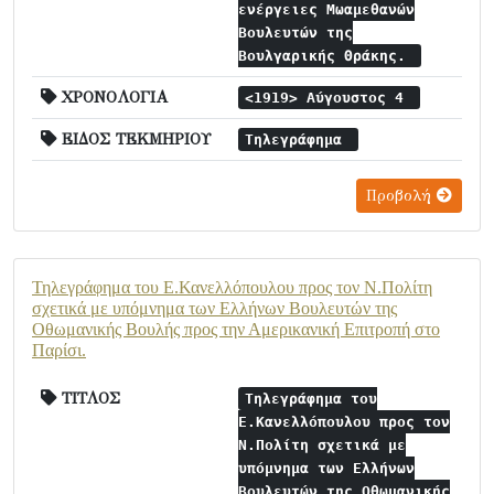
ενέργειες Μωαμεθανών
Βουλευτών της
Βουλγαρικής Θράκης.
ΧΡΟΝΟΛΟΓΙΑ
<1919> Αύγουστος 4
ΕΙΔΟΣ ΤΕΚΜΗΡΙΟΥ
Τηλεγράφημα
Προβολή
Τηλεγράφημα του Ε.Κανελλόπουλου προς τον Ν.Πολίτη
σχετικά με υπόμνημα των Ελλήνων Βουλευτών της
Οθωμανικής Βουλής προς την Αμερικανική Επιτροπή στο
Παρίσι.
ΤΙΤΛΟΣ
Τηλεγράφημα του
Ε.Κανελλόπουλου προς τον
Ν.Πολίτη σχετικά με
υπόμνημα των Ελλήνων
Βουλευτών της Οθωμανικής