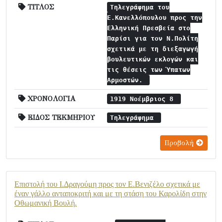
ΤΙΤΛΟΣ
Τηλεγράφημα του
Ε.Κανελλόπουλου προς την
Ελληνική Πρεσβεία στο
Παρίσι για τον Ν.Πολίτη
σχετικά με τη διεξαγωγή
βουλευτικών εκλογών και
τις θέσεις των Ύπατων
Αρμοστών.
ΧΡΟΝΟΛΟΓΙΑ
1919 Νοέμβριος 8
ΕΙΔΟΣ ΤΕΚΜΗΡΙΟΥ
Τηλεγράφημα
Προβολή
Επιστολή του Ι.Δραγούμη προς τον Ε.Βενιζέλο σχετικά με
έναν γάλλο ανταποκριτή και με τη στάση του Καρολίδη στην
Οθωμανική Βουλή.