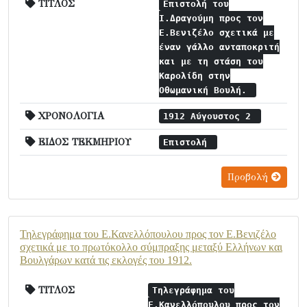
ΤΙΤΛΟΣ
Επιστολή του
Ι.Δραγούμη προς τον
Ε.Βενιζέλο σχετικά με
έναν γάλλο ανταποκριτή
και με τη στάση του
Καρολίδη στην
Οθωμανική Βουλή.
ΧΡΟΝΟΛΟΓΙΑ
1912 Αύγουστος 2
ΕΙΔΟΣ ΤΕΚΜΗΡΙΟΥ
Επιστολή
Προβολή
Τηλεγράφημα του Ε.Κανελλόπουλου προς τον Ε.Βενιζέλο
σχετικά με το πρωτόκολλο σύμπραξης μεταξύ Ελλήνων και
Βουλγάρων κατά τις εκλογές του 1912.
ΤΙΤΛΟΣ
Τηλεγράφημα του
Ε.Κανελλόπουλου προς τον