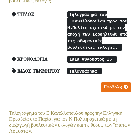
βουλευτικές εκλογές.
ΤΙΤΛΟΣ
Τηλεγράφημα του
Ε.Κανελλόπουλου προς τον
Ν.Πολίτη σχετικά με την
αποχή των Ισραηλινών από
τις οθωμανικές
βουλευτικές εκλογές.
ΧΡΟΝΟΛΟΓΙΑ
1919 Αύγουστος 15
ΕΙΔΟΣ ΤΕΚΜΗΡΙΟΥ
Τηλεγράφημα
Προβολή
Τηλεγράφημα του Ε.Κανελλόπουλου προς την Ελληνική
Πρεσβεία στο Παρίσι για τον Ν.Πολίτη σχετικά με τη
διεξαγωγή βουλευτικών εκλογών και τις θέσεις των Ύπατων
Αρμοστών.