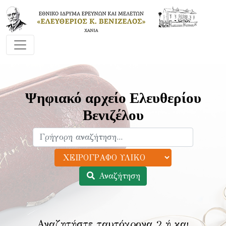
Ψηφιακό αρχείο Ελευθερίου
Βενιζέλου
Αναζήτηση
Αναζητήστε ταυτόχρονα 2 ή και