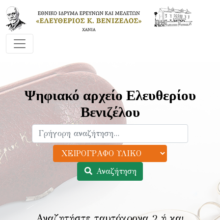
Ψηφιακό αρχείο Ελευθερίου
Βενιζέλου
Αναζήτηση
Αναζητήστε ταυτόχρονα 2 ή και