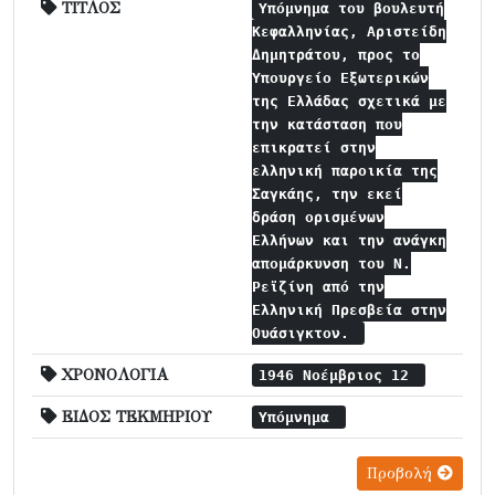
ΤΙΤΛΟΣ
Υπόμνημα του βουλευτή
Κεφαλληνίας, Αριστείδη
Δημητράτου, προς το
Υπουργείο Εξωτερικών
της Ελλάδας σχετικά με
την κατάσταση που
επικρατεί στην
ελληνική παροικία της
Σαγκάης, την εκεί
δράση ορισμένων
Ελλήνων και την ανάγκη
απομάρκυνση του Ν.
Ρεϊζίνη από την
Ελληνική Πρεσβεία στην
Ουάσιγκτον.
ΧΡΟΝΟΛΟΓΙΑ
1946 Νοέμβριος 12
ΕΙΔΟΣ ΤΕΚΜΗΡΙΟΥ
Υπόμνημα
Προβολή