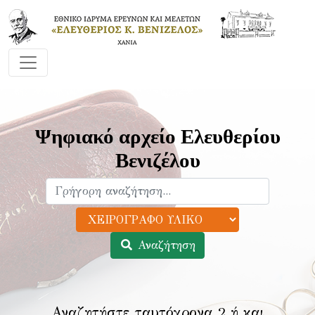
Ψηφιακό αρχείο Ελευθερίου
Βενιζέλου
Αναζήτηση
Αναζητήστε ταυτόχρονα 2 ή και