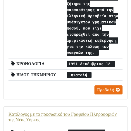
ζήτημα της
παρακράτησης από την
Ελληνική Πρεσβεία στην
Ουάσιγκτον χρηματικού
ποσού, που είχε
εισπραχθεί από την
αμερικανική κυβέρνηση,
για την κάλυψη των
αναγκών της.
ΧΡΟΝΟΛΟΓΙΑ
1951 Δεκέμβριος 18
ΕΙΔΟΣ ΤΕΚΜΗΡΙΟΥ
Επιστολή
Προβολή
Κατάλογος με το προσωπικό του Γραφείου Πληροφοριών
της Νέας Υόρκης.