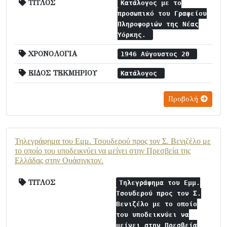
ΤΙΤΛΟΣ
Κατάλογος με το
προσωπικό του Γραφείου
Πληροφοριών της Νέας
Υόρκης.
ΧΡΟΝΟΛΟΓΙΑ
1946 Αύγουστος 20
ΕΙΔΟΣ ΤΕΚΜΗΡΙΟΥ
Κατάλογος
Προβολή
Τηλεγράφημα του Εμμ. Τσουδερού προς τον Σ. Βενιζέλο με
το οποίο του υποδεικνύει να μείνει στην Πρεσβεία της
Ελλάδας στην Ουάσιγκτον.
ΤΙΤΛΟΣ
Τηλεγράφημα του Εμμ.
Τσουδερού προς τον Σ.
Βενιζέλο με το οποίο
του υποδεικνύει να
μείνει στην Πρεσβεία