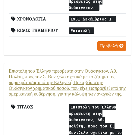
Πρεσβείας στην
Ουάσιγκτον.
ΧΡΟΝΟΛΟΓΙΑ
1951 Δεκέμβριος 1
ΕΙΔΟΣ ΤΕΚΜΗΡΙΟΥ
Επιστολή
Προβολή
Επιστολή του Έλληνα πρεσβευτή στην Ουάσιγκτον, Αθ.
Πολίτη, προς τον Σ. Βενιζέλο σχετικά με το ζήτημα της
παρακράτησης από την Ελληνική Πρεσβεία στην
Ουάσιγκτον χρηματικού ποσού, που είχε εισπραχθεί από την
αμερικανική κυβέρνηση, για την κάλυψη των αναγκών της.
ΤΙΤΛΟΣ
Επιστολή του Έλληνα
πρεσβευτή στην
Ουάσιγκτον, Αθ.
Πολίτη, προς τον Σ.
Βενιζέλο σχετικά με το