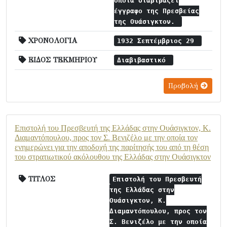
οποία διαβιβάζει
έγγραφο της Πρεσβείας
της Ουάσιγκτον.
ΧΡΟΝΟΛΟΓΙΑ
1932 Σεπτέμβριος 29
ΕΙΔΟΣ ΤΕΚΜΗΡΙΟΥ
Διαβιβαστικό
Προβολή
Επιστολή του Πρεσβευτή της Ελλάδας στην Ουάσιγκτον, Κ.
Διαμαντόπουλου, προς τον Σ. Βενιζέλο με την οποία τον
ενημερώνει για την αποδοχή της παρίτησής του από τη θέση
του στρατιωτικού ακόλουθου της Ελλάδας στην Ουάσιγκτον
ΤΙΤΛΟΣ
Επιστολή του Πρεσβευτή
της Ελλάδας στην
Ουάσιγκτον, Κ.
Διαμαντόπουλου, προς τον
Σ. Βενιζέλο με την οποία