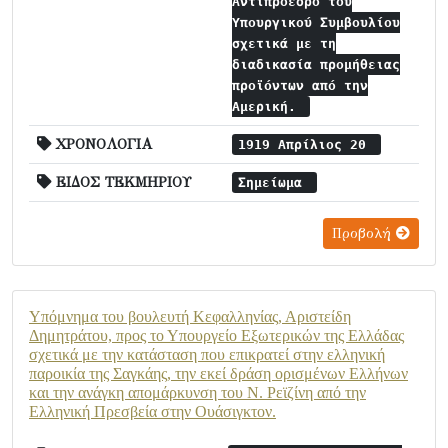
Αντιπρόεδρο του
Υπουργικού Συμβουλίου
σχετικά με τη
διαδικασία προμήθειας
προϊόντων από την
Αμερική.
ΧΡΟΝΟΛΟΓΙΑ
1919 Απρίλιος 20
ΕΙΔΟΣ ΤΕΚΜΗΡΙΟΥ
Σημείωμα
Προβολή
Υπόμνημα του βουλευτή Κεφαλληνίας, Αριστείδη
Δημητράτου, προς το Υπουργείο Εξωτερικών της Ελλάδας
σχετικά με την κατάσταση που επικρατεί στην ελληνική
παροικία της Σαγκάης, την εκεί δράση ορισμένων Ελλήνων
και την ανάγκη απομάρκυνση του Ν. Ρεϊζίνη από την
Ελληνική Πρεσβεία στην Ουάσιγκτον.