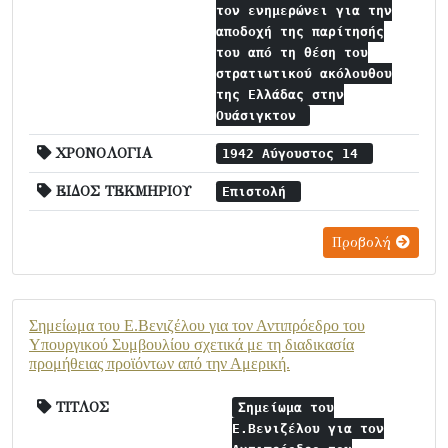
τον ενημερώνει για την
αποδοχή της παρίτησής
του από τη θέση του
στρατιωτικού ακόλουθου
της Ελλάδας στην
Ουάσιγκτον
ΧΡΟΝΟΛΟΓΙΑ
1942 Αύγουστος 14
ΕΙΔΟΣ ΤΕΚΜΗΡΙΟΥ
Επιστολή
Προβολή
Σημείωμα του Ε.Βενιζέλου για τον Αντιπρόεδρο του
Υπουργικού Συμβουλίου σχετικά με τη διαδικασία
προμήθειας προϊόντων από την Αμερική.
ΤΙΤΛΟΣ
Σημείωμα του
Ε.Βενιζέλου για τον