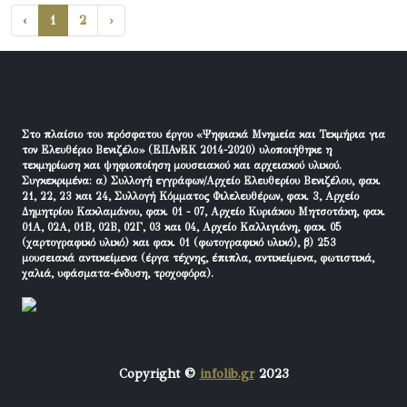
‹
1
2
›
Στο πλαίσιο του πρόσφατου έργου «Ψηφιακά Μνημεία και Τεκμήρια για
τον Ελευθέριο Βενιζέλο» (ΕΠΑνΕΚ 2014-2020) υλοποιήθηκε η
τεκμηρίωση και ψηφιοποίηση μουσειακού και αρχειακού υλικού.
Συγκεκριμένα: α) Συλλογή εγγράφων/Αρχείο Ελευθερίου Βενιζέλου, φακ.
21, 22, 23 και 24, Συλλογή Κόμματος Φιλελευθέρων, φακ. 3, Αρχείο
Δημητρίου Κακλαμάνου, φακ. 01 - 07, Αρχείο Κυριάκου Μητσοτάκη, φακ.
01Α, 02Α, 01Β, 02Β, 02Γ, 03 και 04, Αρχείο Καλλιγιάνη, φακ. 05
(χαρτογραφικό υλικό) και φακ. 01 (φωτογραφικό υλικό), β) 253
μουσειακά αντικείμενα (έργα τέχνης, έπιπλα, αντικείμενα, φωτιστικά,
χαλιά, υφάσματα-ένδυση, τροχοφόρα).
Copyright ©
infolib.gr
2023