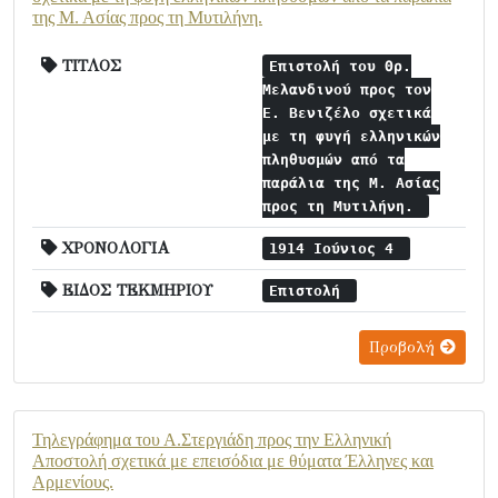
της Μ. Ασίας προς τη Μυτιλήνη.
ΤΙΤΛΟΣ
Επιστολή του Θρ.
Μελανδινού προς τον
Ε. Βενιζέλο σχετικά
με τη φυγή ελληνικών
πληθυσμών από τα
παράλια της Μ. Ασίας
προς τη Μυτιλήνη.
ΧΡΟΝΟΛΟΓΙΑ
1914 Ιούνιος 4
ΕΙΔΟΣ ΤΕΚΜΗΡΙΟΥ
Επιστολή
Προβολή
Τηλεγράφημα του Α.Στεργιάδη προς την Ελληνική
Αποστολή σχετικά με επεισόδια με θύματα Έλληνες και
Αρμενίους.