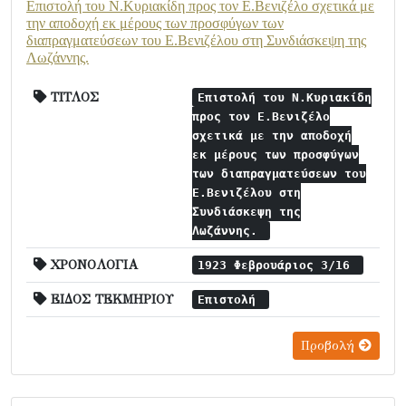
Επιστολή του Ν.Κυριακίδη προς τον Ε.Βενιζέλο σχετικά με
την αποδοχή εκ μέρους των προσφύγων των
διαπραγματεύσεων του Ε.Βενιζέλου στη Συνδιάσκεψη της
Λωζάννης.
ΤΙΤΛΟΣ
Επιστολή του Ν.Κυριακίδη
προς τον Ε.Βενιζέλο
σχετικά με την αποδοχή
εκ μέρους των προσφύγων
των διαπραγματεύσεων του
Ε.Βενιζέλου στη
Συνδιάσκεψη της
Λωζάννης.
ΧΡΟΝΟΛΟΓΙΑ
1923 Φεβρουάριος 3/16
ΕΙΔΟΣ ΤΕΚΜΗΡΙΟΥ
Επιστολή
Προβολή