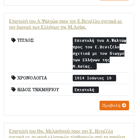
Επιστολή του Α.Ψαλτώφ προς τον Ε.Βενιζέλο σχετικά με
τον διωγμό των Ελλήνων της Μ.Ασίας.
ΤΙΤΛΟΣ
Επιστολή του Α.Ψαλτώφ
προς τον Ε.Βενιζέλο
σχετικά με τον διωγμό
των Ελλήνων της
Μ.Ασίας.
ΧΡΟΝΟΛΟΓΙΑ
1914 Ιούνιος 19
ΕΙΔΟΣ ΤΕΚΜΗΡΙΟΥ
Επιστολή
Προβολή
Επιστολή του Θρ. Μελανδινού προς τον Ε. Βενιζέλο
σχετικά με τη φυγή ελληνικών πληθυσμών από τα παράλια