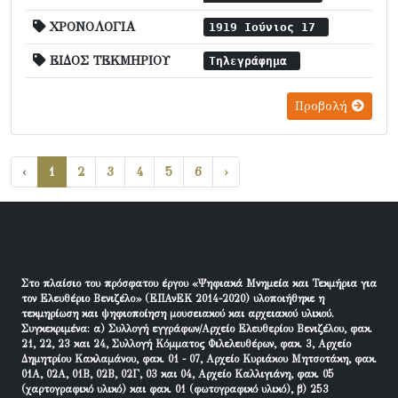
ΧΡΟΝΟΛΟΓΙΑ
1919 Ιούνιος 17
ΕΙΔΟΣ ΤΕΚΜΗΡΙΟΥ
Τηλεγράφημα
Προβολή
‹
1
2
3
4
5
6
›
Στο πλαίσιο του πρόσφατου έργου «Ψηφιακά Μνημεία και Τεκμήρια για
τον Ελευθέριο Βενιζέλο» (ΕΠΑνΕΚ 2014-2020) υλοποιήθηκε η
τεκμηρίωση και ψηφιοποίηση μουσειακού και αρχειακού υλικού.
Συγκεκριμένα: α) Συλλογή εγγράφων/Αρχείο Ελευθερίου Βενιζέλου, φακ.
21, 22, 23 και 24, Συλλογή Κόμματος Φιλελευθέρων, φακ. 3, Αρχείο
Δημητρίου Κακλαμάνου, φακ. 01 - 07, Αρχείο Κυριάκου Μητσοτάκη, φακ.
01Α, 02Α, 01Β, 02Β, 02Γ, 03 και 04, Αρχείο Καλλιγιάνη, φακ. 05
(χαρτογραφικό υλικό) και φακ. 01 (φωτογραφικό υλικό), β) 253