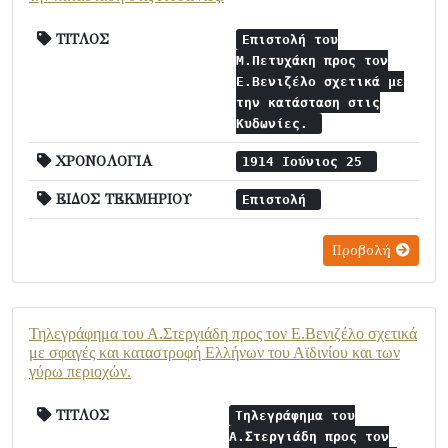
ΤΙΤΛΟΣ
Επιστολή του
Μ.Πετυχάκη προς τον
Ε.Βενιζέλο σχετικά με
την κατάσταση στις
Κυδωνίες.
ΧΡΟΝΟΛΟΓΙΑ
1914 Ιούνιος 25
ΕΙΔΟΣ ΤΕΚΜΗΡΙΟΥ
Επιστολή
Προβολή
Τηλεγράφημα του Α.Στεργιάδη προς τον Ε.Βενιζέλο σχετικά
με σφαγές και καταστροφή Ελλήνων του Αϊδινίου και των
γύρω περιοχών.
ΤΙΤΛΟΣ
Τηλεγράφημα του
Α.Στεργιάδη προς τον