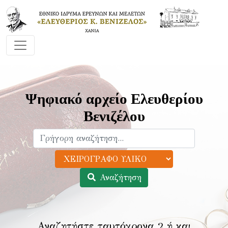
Ψηφιακό αρχείο Ελευθερίου
Βενιζέλου
Αναζήτηση
Αναζητήστε ταυτόχρονα 2 ή και