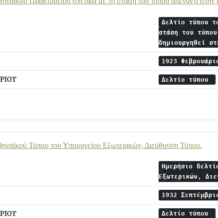
θηναϊκού Πρακτορείου σχετικά με τη στάση του τύπου απέναντι στην
Δελτίο τύπου τ
στάση του τύπου
δημιουργηθεί σ
1923 Φεβρουάρ
ΡΙΟΥ
Δελτίο τύπου
θηναϊκού Τύπου του Υπουργείου Εξωτερικών, Διεύθυνση Τύπου.
Ημερήσιο δελτί
Εξωτερικών, Δι
1932 Σεπτέμβρ
ΡΙΟΥ
Δελτίο τύπου