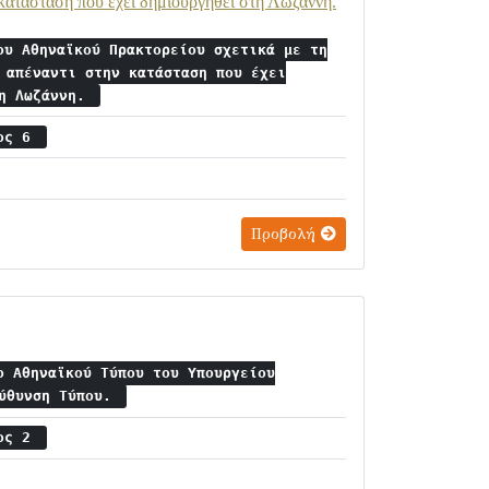
 κατάσταση που έχει δημιουργηθεί στη Λωζάννη.
ου Αθηναϊκού Πρακτορείου σχετικά με τη
 απέναντι στην κατάσταση που έχει
τη Λωζάννη.
ιος 6
Προβολή
ο Αθηναϊκού Τύπου του Υπουργείου
εύθυνση Τύπου.
ιος 2