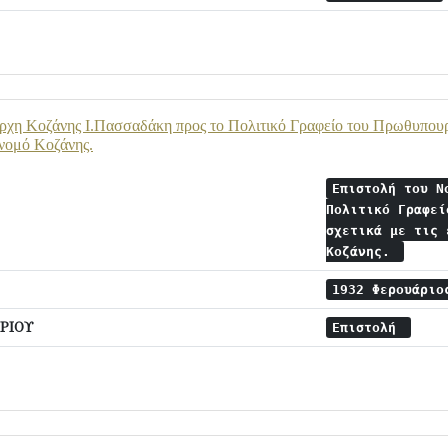
χη Κοζάνης Ι.Πασσαδάκη προς το Πολιτικό Γραφείο του Πρωθυπουργ
 νομό Κοζάνης.
Επιστολή του Ν
Πολιτικό Γραφεί
σχετικά με τις 
Κοζάνης.
1932 Φερουάρι
ΡΙΟΥ
Επιστολή