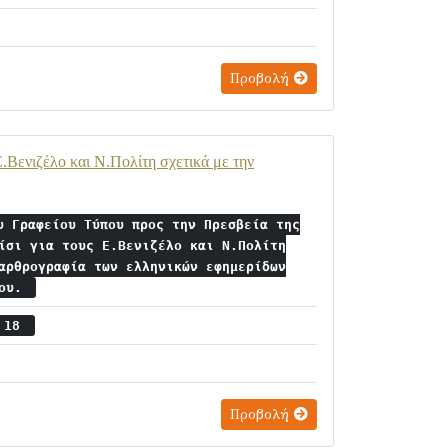
Προβολή
.Βενιζέλο και Ν.Πολίτη σχετικά με την
υ Γραφείου Τύπου προς την Πρεσβεία της
ίσι για τους Ε.Βενιζέλο και Ν.Πολίτη
αρθρογραφία των ελληνικών εφημερίδων
ίου.
ς 18
Προβολή