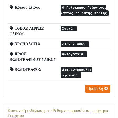
Κύριος Τίτλος
Ο Πρίγκηπας Γεώργιος,
Ύπατος Αρμοστής Κρήτης
ΤΟΠΟΣ ΛΗΨΗΣ
Χανιά
ΥΛΙΚΟΥ
ΧΡΟΝΟΛΟΓΙΑ
<1898-1906>
ΕΙΔΟΣ
Φωτογραφία
ΦΩΤΟΓΡΑΦΙΚΟΥ ΥΛΙΚΟΥ
ΦΩΤΟΓΡΑΦΟΣ
Διαμαντόπουλος
Περικλής
Προβολή
Κοινωνική εκδήλωση στο Ρέθυμνο παρουσία του πρίγκηπα
Γεωργίου