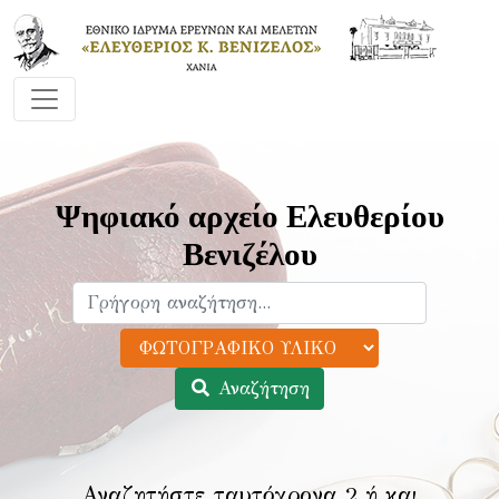
Ψηφιακό αρχείο Ελευθερίου
Βενιζέλου
Αναζήτηση
Αναζητήστε ταυτόχρονα 2 ή και