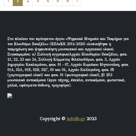
‹
1
2
3
4
5
6
›
Στο πλαίσιο του πρόσφατου έργου «Ψηφιακά Μνημεία και Τεκμήρια για
τον Ελευθέριο Βενιζέλο» (ΕΠΑνΕΚ 2014-2020) υλοποιήθηκε η
τεκμηρίωση και ψηφιοποίηση μουσειακού και αρχειακού υλικού.
Συγκεκριμένα: α) Συλλογή εγγράφων/Αρχείο Ελευθερίου Βενιζέλου, φακ.
21, 22, 23 και 24, Συλλογή Κόμματος Φιλελευθέρων, φακ. 3, Αρχείο
Δημητρίου Κακλαμάνου, φακ. 01 - 07, Αρχείο Κυριάκου Μητσοτάκη, φακ.
01Α, 02Α, 01Β, 02Β, 02Γ, 03 και 04, Αρχείο Καλλιγιάνη, φακ. 05
(χαρτογραφικό υλικό) και φακ. 01 (φωτογραφικό υλικό), β) 253
μουσειακά αντικείμενα (έργα τέχνης, έπιπλα, αντικείμενα, φωτιστικά,
χαλιά, υφάσματα-ένδυση, τροχοφόρα).
Copyright ©
infolib.gr
2023