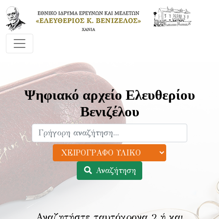
Ψηφιακό αρχείο Ελευθερίου
Βενιζέλου
Αναζήτηση
Αναζητήστε ταυτόχρονα 2 ή και