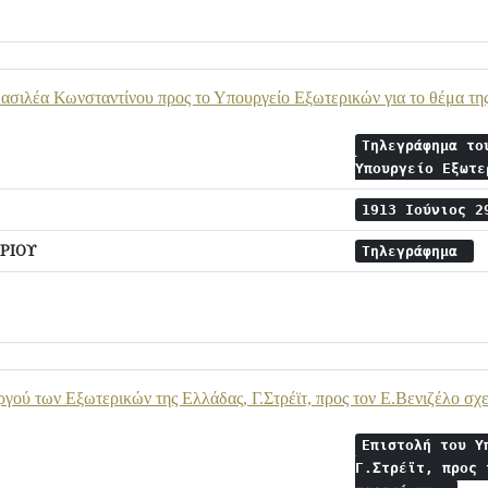
σιλέα Κωνσταντίνου προς το Υπουργείο Εξωτερικών για το θέμα της
Τηλεγράφημα το
Υπουργείο Εξωτ
1913 Ιούνιος 
ΡΙΟΥ
Τηλεγράφημα
γού των Εξωτερικών της Ελλάδας, Γ.Στρέϊτ, προς τον Ε.Βενιζέλο σχ
Επιστολή του Υ
Γ.Στρέϊτ, προς 