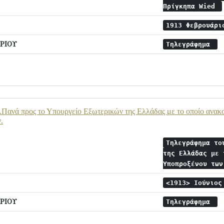
Πρίγκηπα Wied
1913 Φεβρουάρ
ΡΙΟΥ
Τηλεγράφημα
.Πανά προς το Υπουργείο Εξωτερικών της Ελλάδας με το οποίο ανακ
.
Τηλεγράφημα το
της Ελλάδας με 
Υποπροξένου τω
<1913> Ιούνιο
ΡΙΟΥ
Τηλεγράφημα