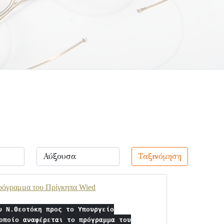
Ταξινόμηση
πρόγραμμα του Πρίγκηπα Wied
υ Ν.Θεοτόκη προς το Υπουργείο
οποίο αναφέρεται το πρόγραμμα του