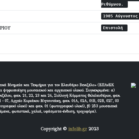
Ρεθύμνου.
1905 Αύγουστο
ΡΙΟΥ
Επιστολή
ακά Μνημεία και Τεκμήρια για τον Ελευθέριο Βενιζέλο» (ΕΠΑνΕΚ
ι ψηφιοποίηση μουσειακού και αρχειακού υλικού. Συγκεκριμένα: α)
ιζέλου, φακ. 21, 22, 23 και 24, Συλλογή Κόμματος Φιλελευθέρων, φακ.
 - 07, Αρχείο Κυριάκου Μητσοτάκη, φακ. 01Α, 02Α, 01Β, 02Β, 02Γ, 03
τογραφικό υλικό) και φακ. 01 (φωτογραφικό υλικό), β) 253 μουσειακά
είμενα, φωτιστικά, χαλιά, υφάσματα-ένδυση, τροχοφόρα).
Copyright ©
infolib.gr
2023