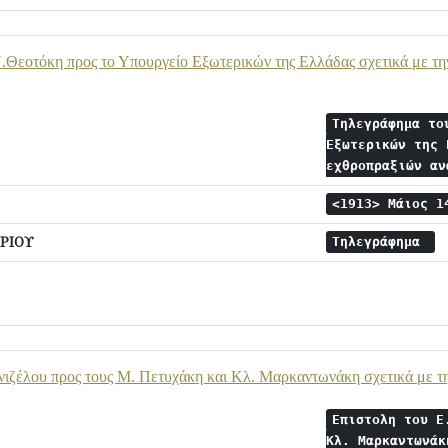
.Θεοτόκη προς το Υπουργείο Εξωτερικών της Ελλάδας σχετικά με τ
Τηλεγράφημα το
Εξωτερικών της 
εχθροπραξιών α
<1913> Μάιος 
ΡΙΟΥ
Τηλεγράφημα
νιζέλου προς τους Μ. Πετυχάκη και Κλ. Μαρκαντωνάκη σχετικά με 
Επιστολη του Ε
Κλ. Μαρκαντωνάκ