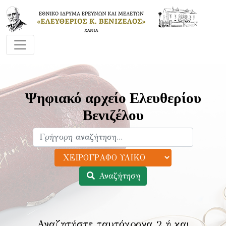
Ψηφιακό αρχείο Ελευθερίου
Βενιζέλου
Αναζήτηση
Αναζητήστε ταυτόχρονα 2 ή και