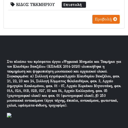
ΕΙΔΟΣ ΤΕΚΜΗΡΙΟΥ
Επιστολή
Προβολή
Στο πλαίσιο του πρόσφατου έργου «Ψηφιακά Μνημεία και Τεκμήρια για
τον Ελευθέριο Βενιζέλο» (ΕΠΑνΕΚ 2014-2020) υλοποιήθηκε η
τεκμηρίωση και ψηφιοποίηση μουσειακού και αρχειακού υλικού.
Συγκεκριμένα: α) Συλλογή εγγράφων/Αρχείο Ελευθερίου Βενιζέλου, φακ.
21, 22, 23 και 24, Συλλογή Κόμματος Φιλελευθέρων, φακ. 3, Αρχείο
Δημητρίου Κακλαμάνου, φακ. 01 - 07, Αρχείο Κυριάκου Μητσοτάκη, φακ.
01Α, 02Α, 01Β, 02Β, 02Γ, 03 και 04, Αρχείο Καλλιγιάνη, φακ. 05
(χαρτογραφικό υλικό) και φακ. 01 (φωτογραφικό υλικό), β) 253
μουσειακά αντικείμενα (έργα τέχνης, έπιπλα, αντικείμενα, φωτιστικά,
χαλιά, υφάσματα-ένδυση, τροχοφόρα).