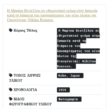
Η Μαρίκα Βενιζέλου σε εθιμοτυπικό γεύμα στην Ιαπωνία
κατά τη διάρκεια του λανσαρίσματος του νέου πλοίου της
Οικογένειας: Nikitas Roussos.
Κύριος Τίτλος
Η Μαρίκα Βενιζέλου σε
εθιμοτυπικό γεύμα στην
Ιαπωνία κατά τη
διάρκεια του
λανσαρίσματος του νέου
πλοίου της
Οικογένειας: Nikitas
Roussos.
ΤΟΠΟΣ ΛΗΨΗΣ
Kobe, Japan
ΥΛΙΚΟΥ
ΧΡΟΝΟΛΟΓΙΑ
1959
ΕΙΔΟΣ
Φωτογραφία
ΦΩΤΟΓΡΑΦΙΚΟΥ ΥΛΙΚΟΥ