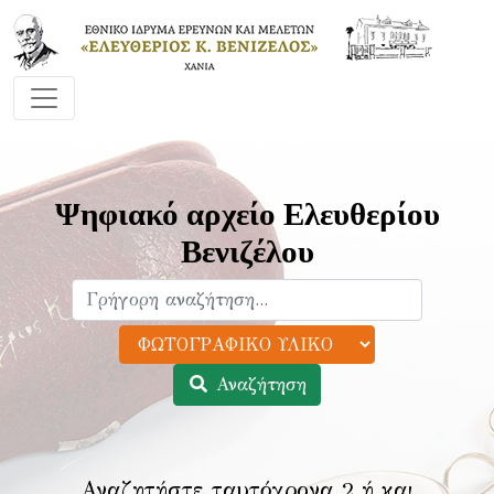
Ψηφιακό αρχείο Ελευθερίου
Βενιζέλου
Αναζήτηση
Αναζητήστε ταυτόχρονα 2 ή και