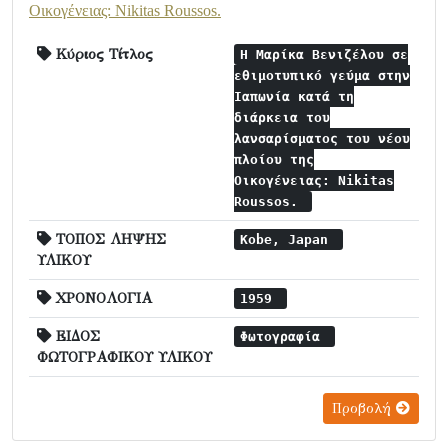
Οικογένειας: Nikitas Roussos.
Κύριος Τίτλος
Η Μαρίκα Βενιζέλου σε
εθιμοτυπικό γεύμα στην
Ιαπωνία κατά τη
διάρκεια του
λανσαρίσματος του νέου
πλοίου της
Οικογένειας: Nikitas
Roussos.
ΤΟΠΟΣ ΛΗΨΗΣ
Kobe, Japan
ΥΛΙΚΟΥ
ΧΡΟΝΟΛΟΓΙΑ
1959
ΕΙΔΟΣ
Φωτογραφία
ΦΩΤΟΓΡΑΦΙΚΟΥ ΥΛΙΚΟΥ
Προβολή