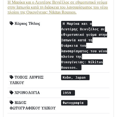
Η Μαρίκα και ο Λευτέρης Βενιζέλος σε εθιμοτυπικό γεύμα
στην Ιαπωνία κατά τη διάρκεια του λανσαρίσματος του νέου
πλοίου της Οικογένειας: Nikitas Roussos.
Κύριος Τίτλος
Η Μαρίκα και ο
Λευτέρης Βενιζέλος σε
εθιμοτυπικό γεύμα στην
Ιαπωνία κατά τη
διάρκεια του
λανσαρίσματος του νέου
πλοίου της
Οικογένειας: Nikitas
Roussos.
ΤΟΠΟΣ ΛΗΨΗΣ
Kobe, Japan
ΥΛΙΚΟΥ
ΧΡΟΝΟΛΟΓΙΑ
1959
ΕΙΔΟΣ
Φωτογραφία
ΦΩΤΟΓΡΑΦΙΚΟΥ ΥΛΙΚΟΥ