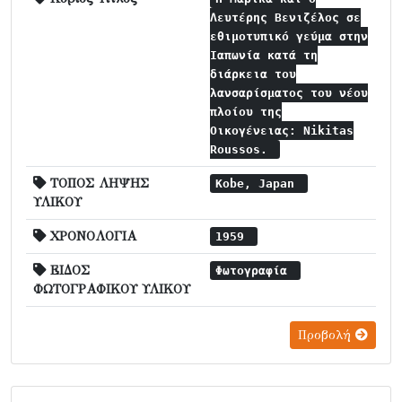
Λευτέρης Βενιζέλος σε
εθιμοτυπικό γεύμα στην
Ιαπωνία κατά τη
διάρκεια του
λανσαρίσματος του νέου
πλοίου της
Οικογένειας: Nikitas
Roussos.
ΤΟΠΟΣ ΛΗΨΗΣ
Kobe, Japan
ΥΛΙΚΟΥ
ΧΡΟΝΟΛΟΓΙΑ
1959
ΕΙΔΟΣ
Φωτογραφία
ΦΩΤΟΓΡΑΦΙΚΟΥ ΥΛΙΚΟΥ
Προβολή