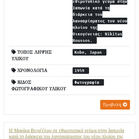
εθιμοτυπικό γεύμα στην
Ιαπωνία κατά τη
διάρκεια του
λανσαρίσματος του νέου
πλοίου της
Οικογένειας: Nikitas
Roussos.
ΤΟΠΟΣ ΛΗΨΗΣ
Kobe, Japan
ΥΛΙΚΟΥ
ΧΡΟΝΟΛΟΓΙΑ
1959
ΕΙΔΟΣ
Φωτογραφία
ΦΩΤΟΓΡΑΦΙΚΟΥ ΥΛΙΚΟΥ
Προβολή
Η Μαρίκα Βενιζέλου σε εθιμοτυπικό γεύμα στην Ιαπωνία
κατά τη διάρκεια του λανσαρίσματος του νέου πλοίου της