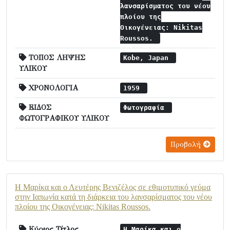
λανσαρίσματος του νέου
πλοίου της
Οικογένειας: Nikitas
Roussos.
ΤΟΠΟΣ ΛΗΨΗΣ
Kobe, Japan
ΥΛΙΚΟΥ
ΧΡΟΝΟΛΟΓΙΑ
1959
ΕΙΔΟΣ
Φωτογραφία
ΦΩΤΟΓΡΑΦΙΚΟΥ ΥΛΙΚΟΥ
Προβολή
Η Μαρίκα και ο Λευτέρης Βενιζέλος σε εθιμοτυπικό γεύμα
στην Ιαπωνία κατά τη διάρκεια του λανσαρίσματος του νέου
πλοίου της Οικογένειας: Nikitas Roussos.
Κύριος Τίτλος
Η Μαρίκα και ο