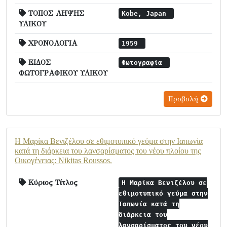
ΤΟΠΟΣ ΛΗΨΗΣ
Kobe, Japan
ΥΛΙΚΟΥ
ΧΡΟΝΟΛΟΓΙΑ
1959
ΕΙΔΟΣ
Φωτογραφία
ΦΩΤΟΓΡΑΦΙΚΟΥ ΥΛΙΚΟΥ
Προβολή
Η Μαρίκα Βενιζέλου σε εθιμοτυπικό γεύμα στην Ιαπωνία
κατά τη διάρκεια του λανσαρίσματος του νέου πλοίου της
Οικογένειας: Nikitas Roussos.
Κύριος Τίτλος
Η Μαρίκα Βενιζέλου σε
εθιμοτυπικό γεύμα στην
Ιαπωνία κατά τη
διάρκεια του
λανσαρίσματος του νέου