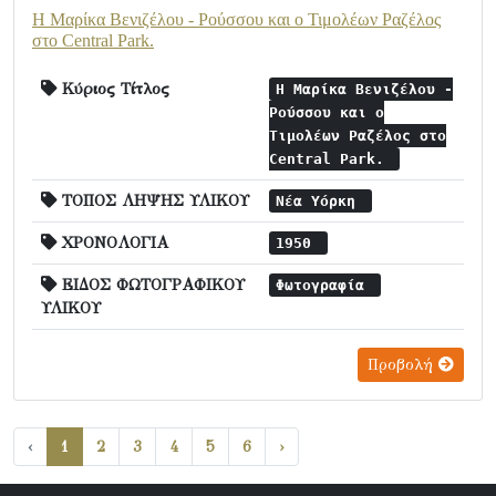
Η Μαρίκα Βενιζέλου - Ρούσσου και ο Τιμολέων Ραζέλος
στο Central Park.
Κύριος Τίτλος
Η Μαρίκα Βενιζέλου -
Ρούσσου και ο
Τιμολέων Ραζέλος στο
Central Park.
ΤΟΠΟΣ ΛΗΨΗΣ ΥΛΙΚΟΥ
Νέα Υόρκη
ΧΡΟΝΟΛΟΓΙΑ
1950
ΕΙΔΟΣ ΦΩΤΟΓΡΑΦΙΚΟΥ
Φωτογραφία
ΥΛΙΚΟΥ
Προβολή
‹
1
2
3
4
5
6
›