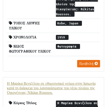
πλοίου της
Οικογένειας: Nikitas
Roussos.
ΤΟΠΟΣ ΛΗΨΗΣ
Kobe, Japan
ΥΛΙΚΟΥ
ΧΡΟΝΟΛΟΓΙΑ
1959
ΕΙΔΟΣ
Φωτογραφία
ΦΩΤΟΓΡΑΦΙΚΟΥ ΥΛΙΚΟΥ
Προβολή
Η Μαρίκα Βενιζέλου σε εθιμοτυπικό γεύμα στην Ιαπωνία
κατά τη διάρκεια του λανσαρίσματος του νέου πλοίου της
Οικογένειας: Nikitas Roussos.
Κύριος Τίτλος
Η Μαρίκα Βενιζέλου σε