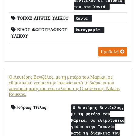
Βενιζέλου σε επίσκεψή
του στα Χανιά
ΤΟΠΟΣ ΛΗΨΗΣ ΥΛΙΚΟΥ
Χανιά
ΕΙΔΟΣ ΦΩΤΟΓΡΑΦΙΚΟΥ
Φωτογραφία
ΥΛΙΚΟΥ
Προβολή
Ο Λευτέρης Βενιζέλος, με τη μητέρα του Μαρίκα, σε
εθιμοτυπικό γεύμα στην Ιαπωνία κατά τη διάρκεια του
λανσαρίσματος του νέου πλοίου της Οικογένειας: Nikitas
Roussos.
Κύριος Τίτλος
Ο Λευτέρης Βενιζέλος,
με τη μητέρα του
Μαρίκα, σε εθιμοτυπικό
γεύμα στην Ιαπωνία
κατά τη διάρκεια του