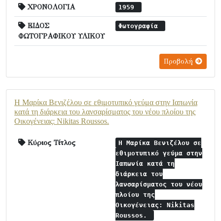
ΧΡΟΝΟΛΟΓΙΑ
1959
ΕΙΔΟΣ
Φωτογραφία
ΦΩΤΟΓΡΑΦΙΚΟΥ ΥΛΙΚΟΥ
Προβολή
Η Μαρίκα Βενιζέλου σε εθιμοτυπικό γεύμα στην Ιαπωνία
κατά τη διάρκεια του λανσαρίσματος του νέου πλοίου της
Οικογένειας: Nikitas Roussos.
Κύριος Τίτλος
Η Μαρίκα Βενιζέλου σε
εθιμοτυπικό γεύμα στην
Ιαπωνία κατά τη
διάρκεια του
λανσαρίσματος του νέου
πλοίου της
Οικογένειας: Nikitas
Roussos.