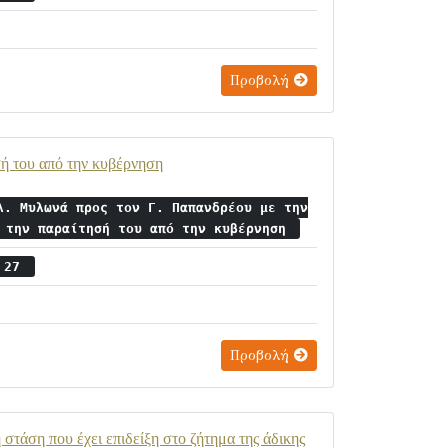
Προβολή
σή του από την κυβέρνηση
λ. Μυλωνά προς τον Γ. Παπανδρέου με την
ι την παραίτησή του από την κυβέρνηση
ς 27
Προβολή
 στάση που έχει επιδείξη στο ζήτημα της άδικης