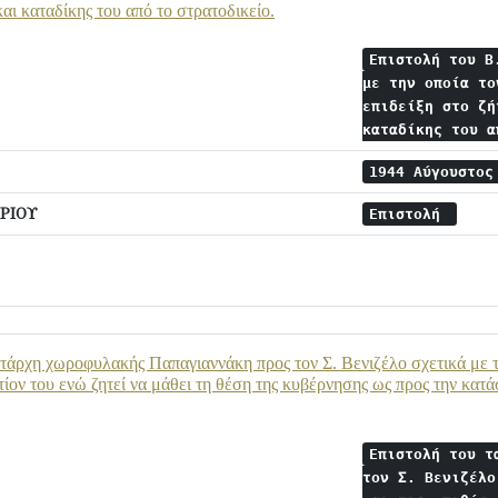
αι καταδίκης του από το στρατοδικείο.
Επιστολή του Β
με την οποία το
επιδείξη στο ζή
καταδίκης του 
1944 Αύγουστο
ΡΙΟΥ
Επιστολή
τάρχη χωροφυλακής Παπαγιαννάκη προς τον Σ. Βενιζέλο σχετικά με τη
ίον του ενώ ζητεί να μάθει τη θέση της κυβέρνησης ως προς την κατά
Επιστολή του τ
τον Σ. Βενιζέλο