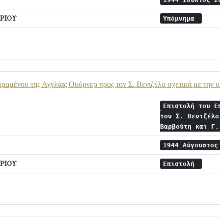
ΡΙΟΥ
Υπόμνημα
τραμένου της Αγγλίας Ουόρνερ προς τον Σ. Βενιζέλο σχετικά με την 
Επιστολή του Ε
τον Σ. Βενιζέλο
Βαρβούτη και Γ
1944 Αύγουστο
ΡΙΟΥ
Επιστολή