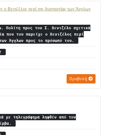
χε ο Βενιζέλος περί της δυσπιστίας των Άγγλων
ω. Πολίτη προς τον Σ. Βενιζέλο σχετικά
ία που του παρείχε ο Βενιζέλος περί
 των Άγγλων προς το πρόσωπό του.
22
Προβολή
κά με τηλεγράφημα ληφθέν από τον
Ζέρβα.
26