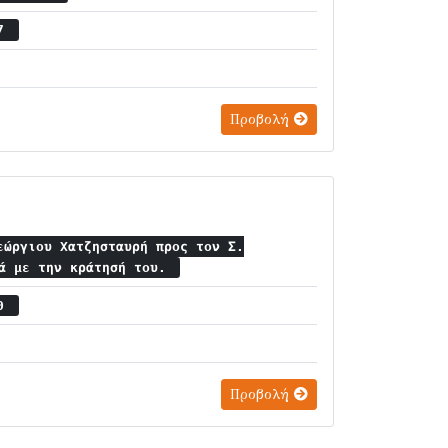
17
Προβολή
εώργιου Χατζησταυρή προς τον Σ.
κά με την κράτησή του.
20
Προβολή