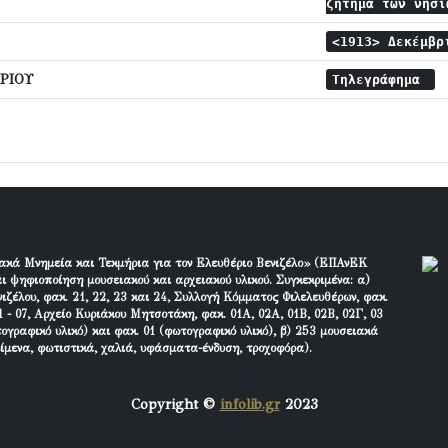
ζήτημα των νησ
<1913> Δεκέμβ
ΡΙΟΥ
Τηλεγράφημα
ακά Μνημεία και Τεκμήρια για τον Ελευθέριο Βενιζέλο» (ΕΠΑνΕΚ
ι ψηφιοποίηση μουσειακού και αρχειακού υλικού. Συγκεκριμένα: α)
ιζέλου, φακ. 21, 22, 23 και 24, Συλλογή Κόμματος Φιλελευθέρων, φακ.
 - 07, Αρχείο Κυριάκου Μητσοτάκη, φακ. 01Α, 02Α, 01Β, 02Β, 02Γ, 03
τογραφικό υλικό) και φακ. 01 (φωτογραφικό υλικό), β) 253 μουσειακά
είμενα, φωτιστικά, χαλιά, υφάσματα-ένδυση, τροχοφόρα).
Copyright ©
infolib.gr
2023