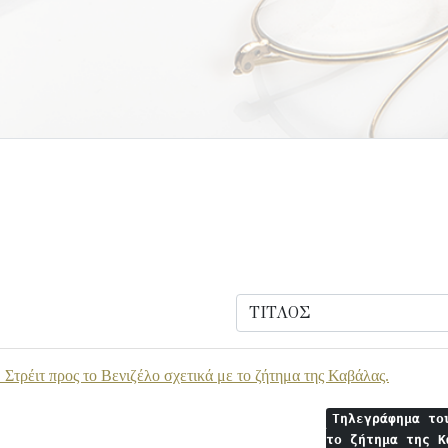
 Στρέιτ προς το Βενιζέλο σχετικά με το ζήτημα της Καβάλας.
Τηλεγράφημα το
το ζήτημα της 