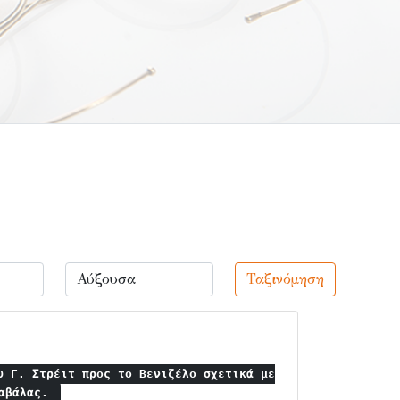
Ταξινόμηση
υ Γ. Στρέιτ προς το Βενιζέλο σχετικά με
Καβάλας.