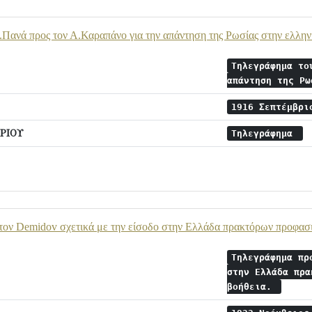
Πανά προς τον Α.Καραπάνο για την απάντηση της Ρωσίας στην ελλην
Τηλεγράφημα το
απάντηση της Ρ
1916 Σεπτέμβρ
ΡΙΟΥ
Τηλεγράφημα
τον Demidov σχετικά με την είσοδο στην Ελλάδα πρακτόρων προφασι
Τηλεγράφημα πρ
στην Ελλάδα πρα
βοήθεια.