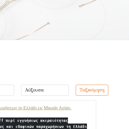
Ταξινόμηση
ωρήσεων τη Ελλάδι εις Μικράν Ασίαν.
ff περί εγγυήσεως ακεραιότητας
υς και εδαφικών παραχωρήσεων τη Ελλάδι