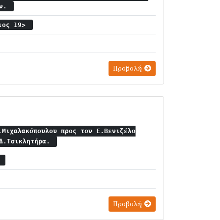
αν.
ριος 19>
Προβολή
.Μιχαλακόπουλου προς τον Ε.Βενιζέλο
 Δ.Τσικλητήρα.
6
Προβολή