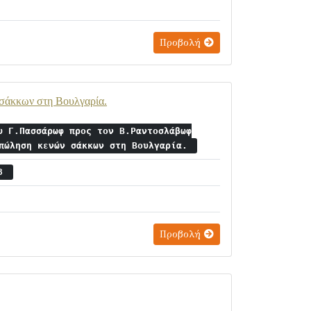
Προβολή
σάκκων στη Βουλγαρία.
υ Γ.Πασσάρωφ προς τον Β.Ραντοσλάβωφ
 πώληση κενών σάκκων στη Βουλγαρία.
 8
Προβολή