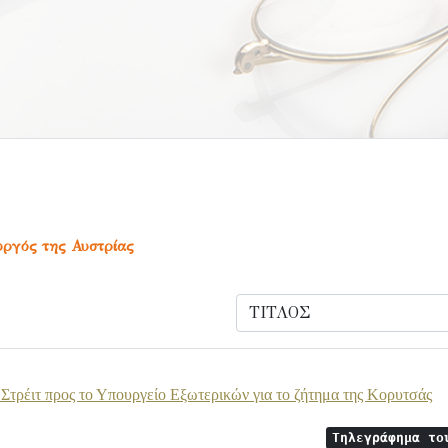
υργός της Αυστρίας
Στρέιτ προς το Υπουργείο Εξωτερικών για το ζήτημα της Κορυτσάς
Τηλεγράφημα το