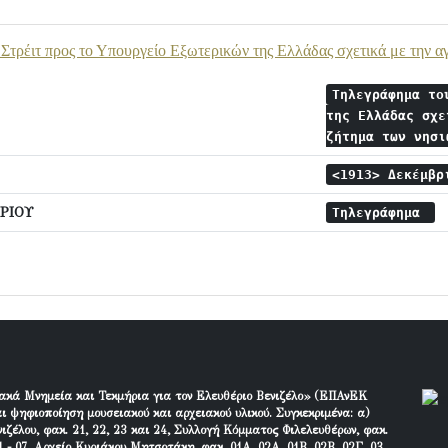
Στρέιτ προς το Υπουργείο Εξωτερικών της Ελλάδας σχετικά με την αγ
Τηλεγράφημα το
της Ελλάδας σχε
ζήτημα των νησ
<1913> Δεκέμβ
ΡΙΟΥ
Τηλεγράφημα
ακά Μνημεία και Τεκμήρια για τον Ελευθέριο Βενιζέλο» (ΕΠΑνΕΚ
ι ψηφιοποίηση μουσειακού και αρχειακού υλικού. Συγκεκριμένα: α)
ιζέλου, φακ. 21, 22, 23 και 24, Συλλογή Κόμματος Φιλελευθέρων, φακ.
 - 07, Αρχείο Κυριάκου Μητσοτάκη, φακ. 01Α, 02Α, 01Β, 02Β, 02Γ, 03