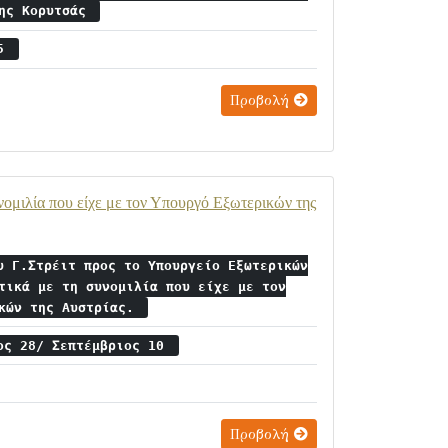
της Κορυτσάς
15
Προβολή
νομιλία που είχε με τον Υπουργό Εξωτερικών της
υ Γ.Στρέιτ προς το Υπουργείο Εξωτερικών
τικά με τη συνομιλία που είχε με τον
ικών της Αυστρίας.
ος 28/ Σεπτέμβριος 10
Προβολή