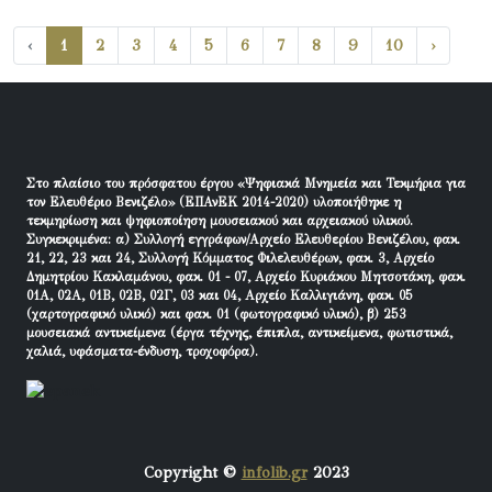
‹
1
2
3
4
5
6
7
8
9
10
›
Στο πλαίσιο του πρόσφατου έργου «Ψηφιακά Μνημεία και Τεκμήρια για
τον Ελευθέριο Βενιζέλο» (ΕΠΑνΕΚ 2014-2020) υλοποιήθηκε η
τεκμηρίωση και ψηφιοποίηση μουσειακού και αρχειακού υλικού.
Συγκεκριμένα: α) Συλλογή εγγράφων/Αρχείο Ελευθερίου Βενιζέλου, φακ.
21, 22, 23 και 24, Συλλογή Κόμματος Φιλελευθέρων, φακ. 3, Αρχείο
Δημητρίου Κακλαμάνου, φακ. 01 - 07, Αρχείο Κυριάκου Μητσοτάκη, φακ.
01Α, 02Α, 01Β, 02Β, 02Γ, 03 και 04, Αρχείο Καλλιγιάνη, φακ. 05
(χαρτογραφικό υλικό) και φακ. 01 (φωτογραφικό υλικό), β) 253
μουσειακά αντικείμενα (έργα τέχνης, έπιπλα, αντικείμενα, φωτιστικά,
χαλιά, υφάσματα-ένδυση, τροχοφόρα).
Copyright ©
infolib.gr
2023