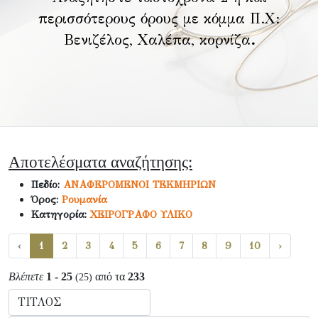
περισσότερους όρους με κόμμα Π.Χ:
Βενιζέλος, Χαλέπα, κορνίζα
.
Αποτελέσματα αναζήτησης:
Πεδίο:
ΑΝΑΦΕΡΟΜΕΝΟΙ ΤΕΚΜΗΡΙΩΝ
Όρος:
Ρουμανία
Κατηγορία:
ΧΕΙΡΟΓΡΑΦΟ ΥΛΙΚΟ
‹
1
2
3
4
5
6
7
8
9
10
›
Βλέπετε
1 - 25
από τα
233
(25)