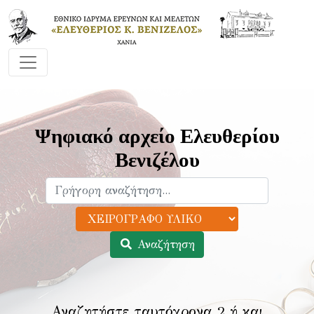
Ψηφιακό αρχείο Ελευθερίου
Βενιζέλου
Αναζήτηση
Αναζητήστε ταυτόχρονα 2 ή και