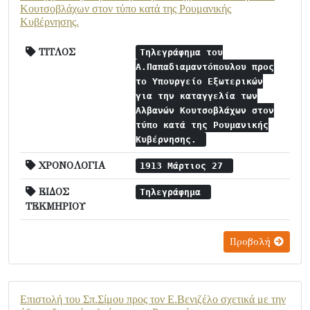
Κουτσοβλάχων στον τύπο κατά της Ρουμανικής
Κυβέρνησης.
ΤΙΤΛΟΣ
Τηλεγράφημα του
Α.Παπαδιαμαντόπουλου προς
το Υπουργείο Εξωτερικών
για την καταγγελία των
Αλβανών Κουτσοβλάχων στον
τύπο κατά της Ρουμανικής
Κυβέρνησης.
ΧΡΟΝΟΛΟΓΙΑ
1913 Μάρτιος 27
ΕΙΔΟΣ
Τηλεγράφημα
ΤΕΚΜΗΡΙΟΥ
Προβολή
Επιστολή του Σπ.Σίμου προς τον Ε.Βενιζέλο σχετικά με την