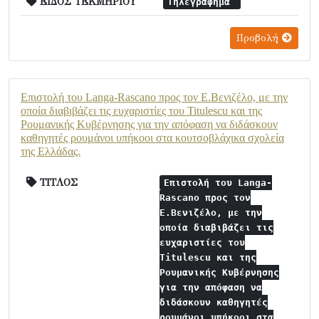
ΕΙΔΟΣ ΤΕΚΜΗΡΙΟΥ
Τηλεγράφημα
Προβολή
Επιστολή του Langa-Rascano προς τον Ε.Βενιζέλο, με την
οποία διαβιβάζει τις ευχαριστίες του Titulescu και της
Ρουμανικής Κυβέρνησης για την απόφαση να διδάσκουν
καθηγητές ρουμάνοι υπήκοοι στα κουτσοβλάχικα σχολεία
της Ελλάδας.
ΤΙΤΛΟΣ
Επιστολή του Langa-
Rascano προς τον
Ε.Βενιζέλο, με την
οποία διαβιβάζει τις
ευχαριστίες του
Titulescu και της
Ρουμανικής Κυβέρνησης
για την απόφαση να
διδάσκουν καθηγητές
ρουμάνοι υπήκοοι στα