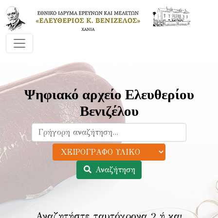
Ψηφιακό αρχείο Ελευθερίου
Βενιζέλου
Αναζήτηση
Αναζητήστε ταυτόχρονα 2 ή και