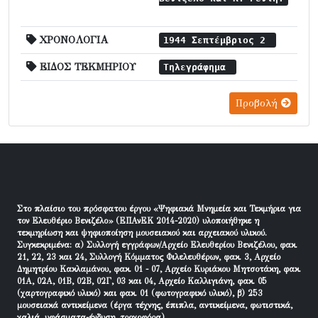
ΧΡΟΝΟΛΟΓΙΑ
1944 Σεπτέμβριος 2
ΕΙΔΟΣ ΤΕΚΜΗΡΙΟΥ
Τηλεγράφημα
Προβολή
Στο πλαίσιο του πρόσφατου έργου «Ψηφιακά Μνημεία και Τεκμήρια για
τον Ελευθέριο Βενιζέλο» (ΕΠΑνΕΚ 2014-2020) υλοποιήθηκε η
τεκμηρίωση και ψηφιοποίηση μουσειακού και αρχειακού υλικού.
Συγκεκριμένα: α) Συλλογή εγγράφων/Αρχείο Ελευθερίου Βενιζέλου, φακ.
21, 22, 23 και 24, Συλλογή Κόμματος Φιλελευθέρων, φακ. 3, Αρχείο
Δημητρίου Κακλαμάνου, φακ. 01 - 07, Αρχείο Κυριάκου Μητσοτάκη, φακ.
01Α, 02Α, 01Β, 02Β, 02Γ, 03 και 04, Αρχείο Καλλιγιάνη, φακ. 05
(χαρτογραφικό υλικό) και φακ. 01 (φωτογραφικό υλικό), β) 253
μουσειακά αντικείμενα (έργα τέχνης, έπιπλα, αντικείμενα, φωτιστικά,
χαλιά, υφάσματα-ένδυση, τροχοφόρα).