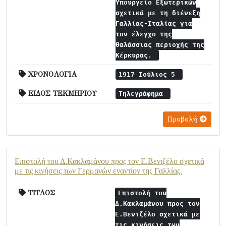
Υπουργείο Εξωτερικών
σχετικά με τη διένεξη
Γαλλίας-Ιταλίας για
τον έλεγχο της
θαλάσσιας περιοχής της
Κέρκυρας.
ΧΡΟΝΟΛΟΓΙΑ
1917 Ιούλιος 5
ΕΙΔΟΣ ΤΕΚΜΗΡΙΟΥ
Τηλεγράφημα
Προβολή
Επιστολή του Δ.Κακλαμάνου προς τον Ε.Βενιζέλο σχετικά
με τις κινήσεις των Γερμανών εναντίον της Γαλλίας.
ΤΙΤΛΟΣ
Επιστολή του
Δ.Κακλαμάνου προς τον
Ε.Βενιζέλο σχετικά με
τις κινήσεις των