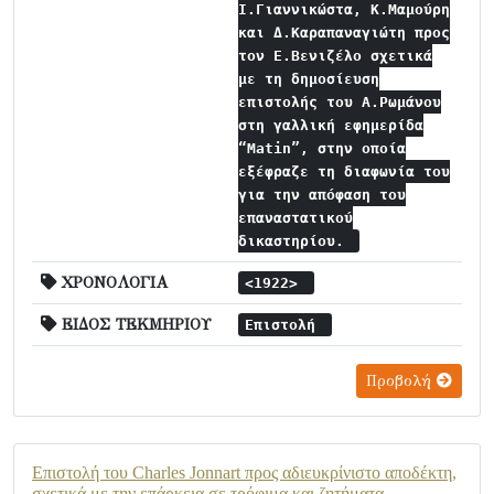
Ι.Γιαννικώστα, Κ.Μαμούρη
και Δ.Καραπαναγιώτη προς
τον Ε.Βενιζέλο σχετικά
με τη δημοσίευση
επιστολής του Α.Ρωμάνου
στη γαλλική εφημερίδα
“Matin”, στην οποία
εξέφραζε τη διαφωνία του
για την απόφαση του
επαναστατικού
δικαστηρίου.
ΧΡΟΝΟΛΟΓΙΑ
<1922>
ΕΙΔΟΣ ΤΕΚΜΗΡΙΟΥ
Επιστολή
Προβολή
Επιστολή του Charles Jonnart προς αδιευκρίνιστο αποδέκτη,
σχετικά με την επάρκεια σε τρόφιμα και ζητήματα