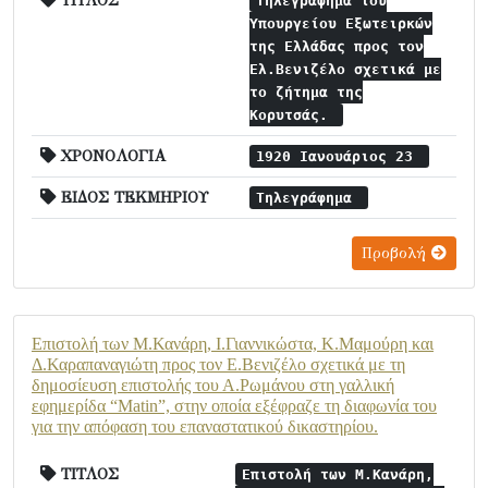
ΤΙΤΛΟΣ
Τηλεγράφημα του
Υπουργείου Εξωτειρκών
της Ελλάδας προς τον
Ελ.Βενιζέλο σχετικά με
το ζήτημα της
Κορυτσάς.
ΧΡΟΝΟΛΟΓΙΑ
1920 Ιανουάριος 23
ΕΙΔΟΣ ΤΕΚΜΗΡΙΟΥ
Τηλεγράφημα
Προβολή
Επιστολή των Μ.Κανάρη, Ι.Γιαννικώστα, Κ.Μαμούρη και
Δ.Καραπαναγιώτη προς τον Ε.Βενιζέλο σχετικά με τη
δημοσίευση επιστολής του Α.Ρωμάνου στη γαλλική
εφημερίδα “Matin”, στην οποία εξέφραζε τη διαφωνία του
για την απόφαση του επαναστατικού δικαστηρίου.
ΤΙΤΛΟΣ
Επιστολή των Μ.Κανάρη,