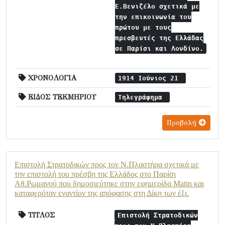
Ε.Βενιζέλο σχετικά με
την επικοινωνία του
πρώτου με τους
πρεσβευτές της Ελλάδας
σε Παρίσι και Λονδίνο.
ΧΡΟΝΟΛΟΓΙΑ
1914 Ιούνιος 21
ΕΙΔΟΣ ΤΕΚΜΗΡΙΟΥ
Τηλεγράφημα
Προβολή
Επιστολή Στρατοδικών προς τον Ν.Πλαστήρα σχετικά με
την επιστολή του πρέσβη της Ελλάδος στο Παρίσι
Αθ.Ρωμανού που δημοσιεύτηκε στην εφημερίδα Matin και
καταφερόταν εναντίον της απόφασης στη Δίκη των έξι.
ΤΙΤΛΟΣ
Επιστολή Στρατοδικών