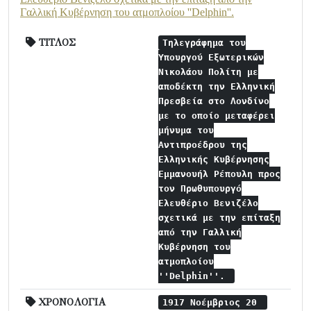
Γαλλική Κυβέρνηση του ατμοπλοίου ''Delphin''.
ΤΙΤΛΟΣ
Tηλεγράφημα του
Υπουργού Εξωτερικών
Νικολάου Πολίτη με
αποδέκτη την Ελληνική
Πρεσβεία στο Λονδίνο
με το οποίο μεταφέρει
μήνυμα του
Αντιπροέδρου της
Ελληνικής Κυβέρνησης
Εμμανουήλ Ρέπουλη προς
τoν Πρωθυπουργό
Ελευθέριο Βενιζέλο
σχετικά με την επίταξη
από την Γαλλική
Κυβέρνηση του
ατμοπλοίου
''Delphin''.
ΧΡΟΝΟΛΟΓΙΑ
1917 Νοέμβριος 20