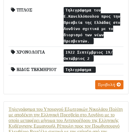
ΤΙΤΛΟΣ
Τηλεγράφημα του
Ε.Κανελλόπουλου προς την
Πρεσβεία της Ελλάδας στο
Λονδίνο σχετικά με το
διορισμό των νέων
Πρεσβευτών.
ΧΡΟΝΟΛΟΓΙΑ
1922 Σεπτέμβριος 19/
Οκτώβριος 2
ΕΙΔΟΣ ΤΕΚΜΗΡΙΟΥ
Τηλεγράφημα
Προβολή
Tηλεγράφημα του Υπουργού Εξωτερικών Νικολάου Πολίτη
με αποδέκτη την Ελληνική Πρεσβεία στο Λονδίνο με το
οποίο μεταφέρει μήνυμα του Αντιπροέδρου της Ελληνικής
Κυβέρνησης Εμμανουήλ Ρέπουλη προς τoν Πρωθυπουργό
Ελευθέριο Βενιζέλο σχετικά με την επίταξη από την