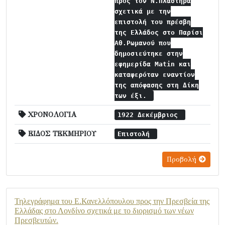
προς τον Ν.Πλαστήρα
σχετικά με την
επιστολή του πρέσβη
της Ελλάδος στο Παρίσι
Αθ.Ρωμανού που
δημοσιεύτηκε στην
εφημερίδα Matin και
καταφερόταν εναντίον
της απόφασης στη Δίκη
των έξι.
ΧΡΟΝΟΛΟΓΙΑ
1922 Δεκέμβριος
ΕΙΔΟΣ ΤΕΚΜΗΡΙΟΥ
Επιστολή
Προβολή
Τηλεγράφημα του Ε.Κανελλόπουλου προς την Πρεσβεία της
Ελλάδας στο Λονδίνο σχετικά με το διορισμό των νέων
Πρεσβευτών.