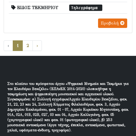
ΕΙΔΟΣ ΤΕΚΜΗΡΙΟΥ
Τηλεγράφημα
Προβολή
‹
1
2
›
Στο πλαίσιο του πρόσφατου έργου «Ψηφιακά Μνημεία και Τεκμήρια για
τον Ελευθέριο Βενιζέλο» (ΕΠΑνΕΚ 2014-2020) υλοποιήθηκε η
τεκμηρίωση και ψηφιοποίηση μουσειακού και αρχειακού υλικού.
Συγκεκριμένα: α) Συλλογή εγγράφων/Αρχείο Ελευθερίου Βενιζέλου, φακ.
21, 22, 23 και 24, Συλλογή Κόμματος Φιλελευθέρων, φακ. 3, Αρχείο
Δημητρίου Κακλαμάνου, φακ. 01 - 07, Αρχείο Κυριάκου Μητσοτάκη, φακ.
01Α, 02Α, 01Β, 02Β, 02Γ, 03 και 04, Αρχείο Καλλιγιάνη, φακ. 05
(χαρτογραφικό υλικό) και φακ. 01 (φωτογραφικό υλικό), β) 253
μουσειακά αντικείμενα (έργα τέχνης, έπιπλα, αντικείμενα, φωτιστικά,
χαλιά, υφάσματα-ένδυση, τροχοφόρα).