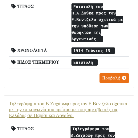
ΤΙΤΛΟΣ
Επιστολή του
Π.Α.Δούκα προς τον
Ε.Βενιζέλο σχετικά με
την υπόθεση των
θωρηκτών της
Αργεντινής.
ΧΡΟΝΟΛΟΓΙΑ
1914 Ιούνιος 15
ΕΙΔΟΣ ΤΕΚΜΗΡΙΟΥ
Επιστολή
Προβολή
Τηλεγράφημα του Β.Ζαχάρωφ προς τον Ε.Βενιζέλο σχετικά
με την επικοινωνία του πρώτου με τους πρεσβευτές της
Ελλάδας σε Παρίσι και Λονδίνο.
ΤΙΤΛΟΣ
Τηλεγράφημα του
Β.Ζαχάρωφ προς τον