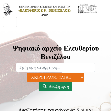
Ψηφιακό αρχείο Ελευθερίου
Βενιζέλου
Αναζήτηση
Αναζητήστε ταυτόχρονα 2 ή και