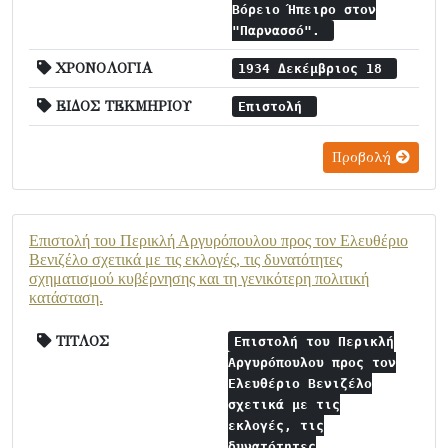
Βόρειο Ήπειρο στον
"Παρνασσό".
ΧΡΟΝΟΛΟΓΙΑ
1934 Δεκέμβριος 18
ΕΙΔΟΣ ΤΕΚΜΗΡΙΟΥ
Επιστολή
Προβολή
Επιστολή του Περικλή Αργυρόπουλου προς τον Ελευθέριο
Βενιζέλο σχετικά με τις εκλογές, τις δυνατότητες
σχηματισμού κυβέρνησης και τη γενικότερη πολιτική
κατάσταση.
ΤΙΤΛΟΣ
Επιστολή του Περικλή
Αργυρόπουλου προς τον
Ελευθέριο Βενιζέλο
σχετικά με τις
εκλογές, τις
δυνατότητες