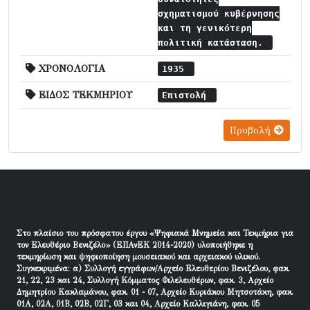
σχηματισμού κυβέρνησης
και τη γενικότερη
πολιτική κατάσταση.
ΧΡΟΝΟΛΟΓΙΑ
1935
ΕΙΔΟΣ ΤΕΚΜΗΡΙΟΥ
Επιστολή
Προβολή
Στο πλαίσιο του πρόσφατου έργου «Ψηφιακά Μνημεία και Τεκμήρια για
τον Ελευθέριο Βενιζέλο» (ΕΠΑνΕΚ 2014-2020) υλοποιήθηκε η
τεκμηρίωση και ψηφιοποίηση μουσειακού και αρχειακού υλικού.
Συγκεκριμένα: α) Συλλογή εγγράφων/Αρχείο Ελευθερίου Βενιζέλου, φακ.
21, 22, 23 και 24, Συλλογή Κόμματος Φιλελευθέρων, φακ. 3, Αρχείο
Δημητρίου Κακλαμάνου, φακ. 01 - 07, Αρχείο Κυριάκου Μητσοτάκη, φακ.
01Α, 02Α, 01Β, 02Β, 02Γ, 03 και 04, Αρχείο Καλλιγιάνη, φακ. 05