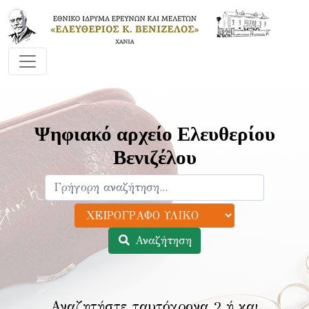
Ψηφιακό αρχείο Ελευθερίου
Βενιζέλου
Αναζήτηση
Αναζητήστε ταυτόχρονα 2 ή και