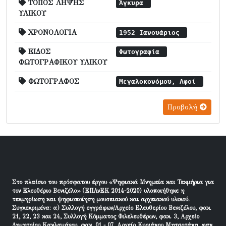
ΤΟΠΟΣ ΛΗΨΗΣ
Άγκυρα
ΥΛΙΚΟΥ
ΧΡΟΝΟΛΟΓΙΑ
1952 Ιανουάριος
ΕΙΔΟΣ
Φωτογραφία
ΦΩΤΟΓΡΑΦΙΚΟΥ ΥΛΙΚΟΥ
ΦΩΤΟΓΡΑΦΟΣ
Μεγαλοκονόμου, Αφοί
Προβολή
Στο πλαίσιο του πρόσφατου έργου «Ψηφιακά Μνημεία και Τεκμήρια για
τον Ελευθέριο Βενιζέλο» (ΕΠΑνΕΚ 2014-2020) υλοποιήθηκε η
τεκμηρίωση και ψηφιοποίηση μουσειακού και αρχειακού υλικού.
Συγκεκριμένα: α) Συλλογή εγγράφων/Αρχείο Ελευθερίου Βενιζέλου, φακ.
21, 22, 23 και 24, Συλλογή Κόμματος Φιλελευθέρων, φακ. 3, Αρχείο
Δημητρίου Κακλαμάνου, φακ. 01 - 07, Αρχείο Κυριάκου Μητσοτάκη, φακ.