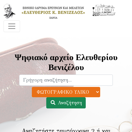
Ψηφιακό αρχείο Ελευθερίου
Βενιζέλου
Αναζήτηση
Αναζητήστε ταυτόχρονα 2 ή και