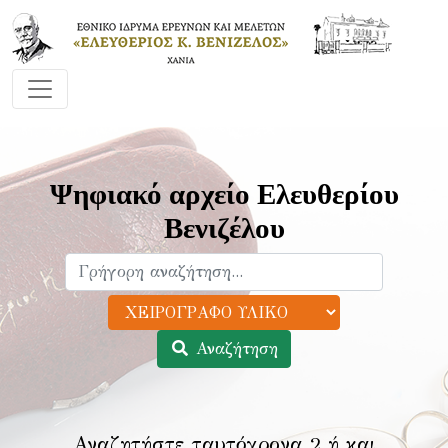
Ψηφιακό αρχείο Ελευθερίου
Βενιζέλου
Αναζήτηση
Αναζητήστε ταυτόχρονα 2 ή και