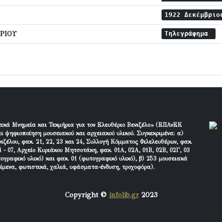
1922 Δεκέμβριο
ΡΙΟΥ
Τηλεγράφημα
ακά Μνημεία και Τεκμήρια για τον Ελευθέριο Βενιζέλο» (ΕΠΑνΕΚ
ι ψηφιοποίηση μουσειακού και αρχειακού υλικού. Συγκεκριμένα: α)
ιζέλου, φακ. 21, 22, 23 και 24, Συλλογή Κόμματος Φιλελευθέρων, φακ.
 - 07, Αρχείο Κυριάκου Μητσοτάκη, φακ. 01Α, 02Α, 01Β, 02Β, 02Γ, 03
τογραφικό υλικό) και φακ. 01 (φωτογραφικό υλικό), β) 253 μουσειακά
είμενα, φωτιστικά, χαλιά, υφάσματα-ένδυση, τροχοφόρα).
Copyright ©
infolib.gr
2023