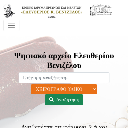
Ψηφιακό αρχείο Ελευθερίου
Βενιζέλου
Αναζήτηση
Αναζητήστε ταυτόχρονα 2 ή και