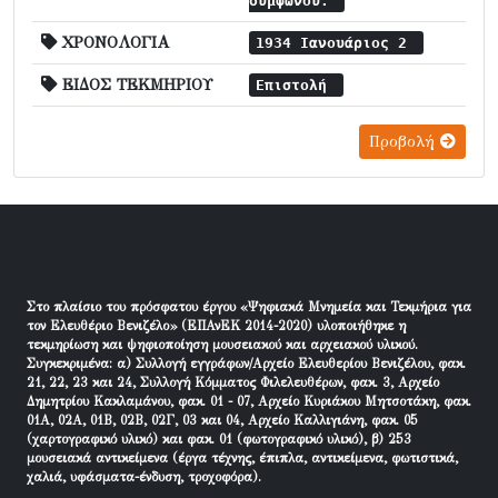
συμφώνου.
ΧΡΟΝΟΛΟΓΙΑ
1934 Ιανουάριος 2
ΕΙΔΟΣ ΤΕΚΜΗΡΙΟΥ
Επιστολή
Προβολή
Στο πλαίσιο του πρόσφατου έργου «Ψηφιακά Μνημεία και Τεκμήρια για
τον Ελευθέριο Βενιζέλο» (ΕΠΑνΕΚ 2014-2020) υλοποιήθηκε η
τεκμηρίωση και ψηφιοποίηση μουσειακού και αρχειακού υλικού.
Συγκεκριμένα: α) Συλλογή εγγράφων/Αρχείο Ελευθερίου Βενιζέλου, φακ.
21, 22, 23 και 24, Συλλογή Κόμματος Φιλελευθέρων, φακ. 3, Αρχείο
Δημητρίου Κακλαμάνου, φακ. 01 - 07, Αρχείο Κυριάκου Μητσοτάκη, φακ.
01Α, 02Α, 01Β, 02Β, 02Γ, 03 και 04, Αρχείο Καλλιγιάνη, φακ. 05
(χαρτογραφικό υλικό) και φακ. 01 (φωτογραφικό υλικό), β) 253
μουσειακά αντικείμενα (έργα τέχνης, έπιπλα, αντικείμενα, φωτιστικά,
χαλιά, υφάσματα-ένδυση, τροχοφόρα).