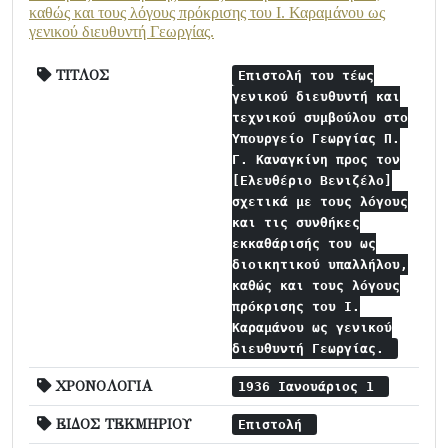
καθώς και τους λόγους πρόκρισης του Ι. Καραμάνου ως
γενικού διευθυντή Γεωργίας.
ΤΙΤΛΟΣ
Επιστολή του τέως
γενικού διευθυντή και
τεχνικού συμβούλου στο
Υπουργείο Γεωργίας Π.
Γ. Καναγκίνη προς τον
[Ελευθέριο Βενιζέλο]
σχετικά με τους λόγους
και τις συνθήκες
εκκαθάρισής του ως
διοικητικού υπαλλήλου,
καθώς και τους λόγους
πρόκρισης του Ι.
Καραμάνου ως γενικού
διευθυντή Γεωργίας.
ΧΡΟΝΟΛΟΓΙΑ
1936 Ιανουάριος 1
ΕΙΔΟΣ ΤΕΚΜΗΡΙΟΥ
Επιστολή