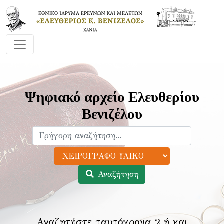
Ψηφιακό αρχείο Ελευθερίου
Βενιζέλου
Αναζήτηση
Αναζητήστε ταυτόχρονα 2 ή και