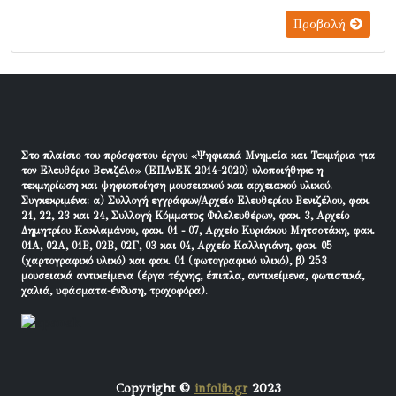
Προβολή
Στο πλαίσιο του πρόσφατου έργου «Ψηφιακά Μνημεία και Τεκμήρια για
τον Ελευθέριο Βενιζέλο» (ΕΠΑνΕΚ 2014-2020) υλοποιήθηκε η
τεκμηρίωση και ψηφιοποίηση μουσειακού και αρχειακού υλικού.
Συγκεκριμένα: α) Συλλογή εγγράφων/Αρχείο Ελευθερίου Βενιζέλου, φακ.
21, 22, 23 και 24, Συλλογή Κόμματος Φιλελευθέρων, φακ. 3, Αρχείο
Δημητρίου Κακλαμάνου, φακ. 01 - 07, Αρχείο Κυριάκου Μητσοτάκη, φακ.
01Α, 02Α, 01Β, 02Β, 02Γ, 03 και 04, Αρχείο Καλλιγιάνη, φακ. 05
(χαρτογραφικό υλικό) και φακ. 01 (φωτογραφικό υλικό), β) 253
μουσειακά αντικείμενα (έργα τέχνης, έπιπλα, αντικείμενα, φωτιστικά,
χαλιά, υφάσματα-ένδυση, τροχοφόρα).
Copyright ©
infolib.gr
2023