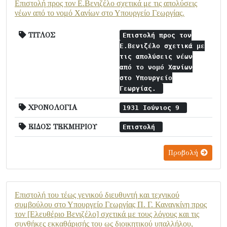
Επιστολή προς τον Ε.Βενιζέλο σχετικά με τις απολύσεις
νέων από το νομό Χανίων στο Υπουργείο Γεωργίας.
ΤΙΤΛΟΣ
Επιστολή προς τον
Ε.Βενιζέλο σχετικά με
τις απολύσεις νέων
από το νομό Χανίων
στο Υπουργείο
Γεωργίας.
ΧΡΟΝΟΛΟΓΙΑ
1931 Ιούνιος 9
ΕΙΔΟΣ ΤΕΚΜΗΡΙΟΥ
Επιστολή
Προβολή
Επιστολή του τέως γενικού διευθυντή και τεχνικού
συμβούλου στο Υπουργείο Γεωργίας Π. Γ. Καναγκίνη προς
τον [Ελευθέριο Βενιζέλο] σχετικά με τους λόγους και τις
συνθήκες εκκαθάρισής του ως διοικητικού υπαλλήλου,