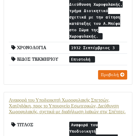
Διεύθυνση Χωροφυλακής,
τμήμα Διοικητικό
σχετικά με την αίτηση
κατάταξης του Α.Μπέφα
στο Σώμα της
Χωροφυλακής.
ΧΡΟΝΟΛΟΓΙΑ
1932 Σεπτέμβριος 3
ΕΙΔΟΣ ΤΕΚΜΗΡΙΟΥ
Επιστολή
Προβολή
Αναφορά του Υποδιοικητή Χωροφυλακής Σπετσών,
Χατζηδάκη, προς το Υπουργείο Εσωτερικών, Διεύθυνση
Χωροφυλακής, σχετικά με διαδήλωση λαϊκών στις Σπέτσες.
ΤΙΤΛΟΣ
Αναφορά του
Υποδιοικητή