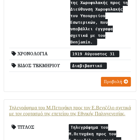
της Χωροφυλακής προς τη
Διεύθυνση Χωροφυλακής
του Υπουργείου
Εσωτερικών, που
υποβάλλει έγγραφα
σχετικά με τον
Benjamin.
ΧΡΟΝΟΛΟΓΙΑ
1919 Αύγουστος 31
ΕΙΔΟΣ ΤΕΚΜΗΡΙΟΥ
Διαβιβαστικό
Προβολή
Τηλεγράφημα του Μ.Πετυχάκη προς τον Ε.Βενιζέλο σχετικά
με τον εορτασμό της επετείου της Εθνικής Παλιγγενεσίας.
ΤΙΤΛΟΣ
Τηλεγράφημα του
Μ.Πετυχάκη προς τον