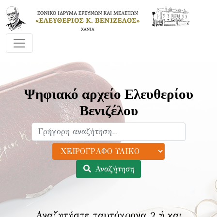
Ψηφιακό αρχείο Ελευθερίου
Βενιζέλου
Αναζήτηση
Αναζητήστε ταυτόχρονα 2 ή και