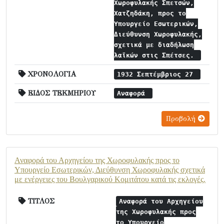
Χωροφυλακής Σπετσών,
Χατζηδάκη, προς το
Υπουργείο Εσωτερικών,
Διεύθυνση Χωροφυλακής,
σχετικά με διαδήλωση
λαϊκών στις Σπέτσες.
ΧΡΟΝΟΛΟΓΙΑ
1932 Σεπτέμβριος 27
ΕΙΔΟΣ ΤΕΚΜΗΡΙΟΥ
Αναφορά
Προβολή
Αναφορά του Αρχηγείου της Χωροφυλακής προς το
Υπουργείο Εσωτερικών, Διεύθυνση Χωροφυλακής σχετικά
με ενέργειες του Βουλγαρικού Κομιτάτου κατά τις εκλογές.
ΤΙΤΛΟΣ
Αναφορά του Αρχηγείου
της Χωροφυλακής προς
το Υπουργείο