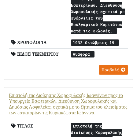
Εσωτερικών, Διεύθυνση
Χωροφυλακής σχετικά με
ενέργειες του
Βουλγαρικού Κομιτάτου
κατά τις εκλογές.
ΧΡΟΝΟΛΟΓΙΑ
1932 Οκτώβριος 19
ΕΙΔΟΣ ΤΕΚΜΗΡΙΟΥ
Αναφορά
Προβολή
Επιστολή της Διοίκησης Χωροφυλακής Ιωαννίνων προς το
Υπουργείο Εσωτερικών, Διεύθυνση Χωροφυλακής και
Δημόσιας Ασφαλείας, σχετικά με το ζήτημα του κλεισίματος
των εστιατορίων τις Κυριακές στα Ιωάννινα.
ΤΙΤΛΟΣ
Επιστολή της
Διοίκησης Χωροφυλακής