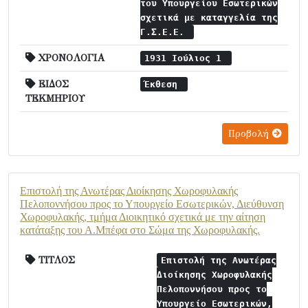
του Υπουργείου Εσωτερικών
σχετικά με καταγγελία της
Γ.Σ.Ε.Ε.
ΧΡΟΝΟΛΟΓΙΑ
1931 Ιούλιος 1
ΕΙΔΟΣ
Έκθεση
ΤΕΚΜΗΡΙΟΥ
Προβολή
Επιστολή της Ανωτέρας Διοίκησης Χωροφυλακής
Πελοποννήσου προς το Υπουργείο Εσωτερικών, Διεύθυνση
Χωροφυλακής, τμήμα Διοικητικό σχετικά με την αίτηση
κατάταξης του Α.Μπέφα στο Σώμα της Χωροφυλακής.
ΤΙΤΛΟΣ
Επιστολή της Ανωτέρας
Διοίκησης Χωροφυλακής
Πελοποννήσου προς το
Υπουργείο Εσωτερικών,