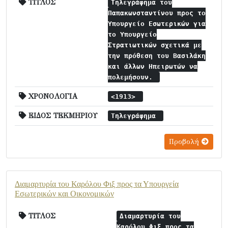
ΤΙΤΛΟΣ
Τηλεγράφημα του
Παπακωνσταντίνου προς το
Υπουργείο Εσωτερικών για
το Υπουργείο
Στρατιωτικών σχετικά με
την πρόθεση του Βασιλάκη
και άλλων Ηπειρωτών να
πολεμήσουν.
ΧΡΟΝΟΛΟΓΙΑ
<1913>
ΕΙΔΟΣ ΤΕΚΜΗΡΙΟΥ
Τηλεγράφημα
Προβολή
Διαμαρτυρία του Καρόλου Φιξ προς τα Υπουργεία
Εσωτερικών και Οικονομικών
ΤΙΤΛΟΣ
Διαμαρτυρία του
Καρόλου Φιξ προς τα