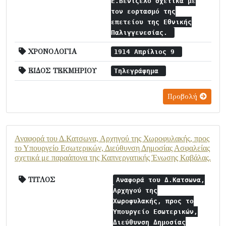
Ε.Βενιζέλο σχετικά με
τον εορτασμό της
επετείου της Εθνικής
Παλιγγενεσίας.
ΧΡΟΝΟΛΟΓΙΑ
1914 Απρίλιος 9
ΕΙΔΟΣ ΤΕΚΜΗΡΙΟΥ
Τηλεγράφημα
Προβολή
Αναφορά του Δ.Κατσωνα, Αρχηγού της Χωροφυλακής, προς
το Υπουργείο Εσωτερικών, Διεύθυνση Δημοσίας Ασφαλείας
σχετικά με παραάπονα της Καπνεργατικής Ένωσης Καβάλας.
ΤΙΤΛΟΣ
Αναφορά του Δ.Κατσωνα,
Αρχηγού της
Χωροφυλακής, προς το
Υπουργείο Εσωτερικών,
Διεύθυνση Δημοσίας