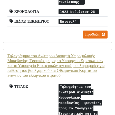
συνέλευσης.
ΧΡΟΝΟΛΟΓΙΑ
1923 Νοέμβριος 28
ΕΙΔΟΣ ΤΕΚΜΗΡΙΟΥ
Επιστολή
Προβολή
Τηλεγράφημα του Ανώτερου Διοικητή Χωροφυλακής
Μακεδονίας, Τρουπάκη, προς το Υπουργείο Στρατιωτικών
και το Υπουργείο Εσωτερικών σχετικά με πληροφορίες για
επίθεση του βουλγαρικού και Οθωμανικού Κομιτάτου
εναντίον του ελληνικού στρατού.
ΤΙΤΛΟΣ
Τηλεγράφημα του
Ανώτερου Διοικητή
Χωροφυλακής
Μακεδονίας, Τρουπάκη,
προς το Υπουργείο
Στρατιωτικών και το