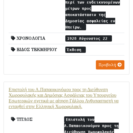
περί των ενδεικνυομένων
μέτρων προς
αποκατάστασιν της
Δημοσίας ασφαλείας εν
Ηπείρω.
ΧΡΟΝΟΛΟΓΙΑ
1928 Αύγουστος 22
ΕΙΔΟΣ ΤΕΚΜΗΡΙΟΥ
Έκθεση
Προβολή
Επιστολή του Α.Παπαοικονόμου προς τη Διεύθυνση
Χωροφυλακής και Δημόσιας Ασφάλειας του Υπουργείου
Εσωτερικών σχετικά με αίτηση Γάλλου Ανθυπασπιστή να
ενταχθεί στην Ελληνική Χωροφυλακή.
ΤΙΤΛΟΣ
Επιστολή του
Α.Παπαοικονόμου προς τη
Διεύθυνση Χωροφυλακής