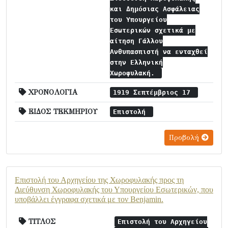
και Δημόσιας Ασφάλειας
του Υπουργείου
Εσωτερικών σχετικά με
αίτηση Γάλλου
Ανθυπασπιστή να ενταχθεί
στην Ελληνική
Χωροφυλακή.
ΧΡΟΝΟΛΟΓΙΑ
1919 Σεπτέμβριος 17
ΕΙΔΟΣ ΤΕΚΜΗΡΙΟΥ
Επιστολή
Προβολή
Επιστολή του Αρχηγείου της Χωροφυλακής προς τη
Διεύθυνση Χωροφυλακής του Υπουργείου Εσωτερικών, που
υποβάλλει έγγραφα σχετικά με τον Benjamin.
ΤΙΤΛΟΣ
Επιστολή του Αρχηγείου