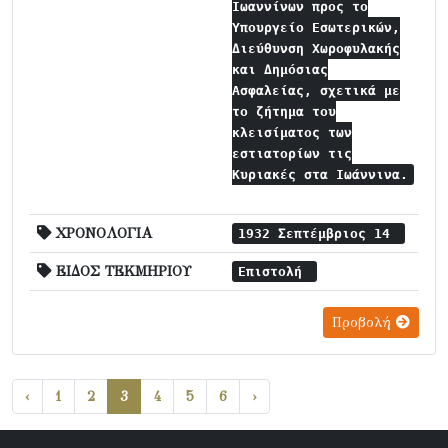
Ιωαννίνων προς το
Υπουργείο Εσωτερικών,
Διεύθυνση Χωροφυλακής
και Δημόσιας
Ασφαλείας, σχετικά με
το ζήτημα του
κλεισίματος των
εστιατορίων τις
Κυριακές στα Ιωάννινα.
ΧΡΟΝΟΛΟΓΙΑ
1932 Σεπτέμβριος 14
ΕΙΔΟΣ ΤΕΚΜΗΡΙΟΥ
Επιστολή
Προβολή
‹
1
2
3
4
5
6
›