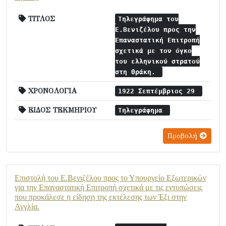
ΤΙΤΛΟΣ
Τηλεγράφημα του
Ε.Βενιζέλου προς την
Επαναστατική Επιτροπή
σχετικά με τον όγκο
του ελληνικού στρατού
στη Θράκη.
ΧΡΟΝΟΛΟΓΙΑ
1922 Σεπτέμβριος 29
ΕΙΔΟΣ ΤΕΚΜΗΡΙΟΥ
Τηλεγράφημα
Προβολή
Επιστολή του Ε.Βενιζέλου προς το Υπουργείο Εξωτερικών
για την Επαναστατική Επιτροπή σχετικά με τις εντυπώσεις
που προκάλεσε η είδηση της εκτέλεσης των Έξι στην
Αγγλία.