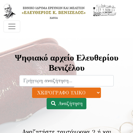
Ψηφιακό αρχείο Ελευθερίου
Βενιζέλου
Αναζήτηση
Αναζητήστε ταυτόχρονα 2 ή και