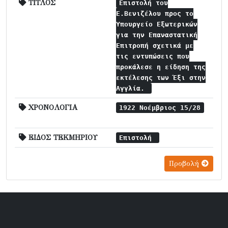
ΤΙΤΛΟΣ
Επιστολή του
Ε.Βενιζέλου προς το
Υπουργείο Εξωτερικών
για την Επαναστατική
Επιτροπή σχετικά με
τις εντυπώσεις που
προκάλεσε η είδηση της
εκτέλεσης των Έξι στην
Αγγλία.
ΧΡΟΝΟΛΟΓΙΑ
1922 Νοέμβριος 15/28
ΕΙΔΟΣ ΤΕΚΜΗΡΙΟΥ
Επιστολή
Προβολή