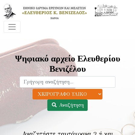
Ψηφιακό αρχείο Ελευθερίου
Βενιζέλου
Αναζήτηση
Αναζητήστε ταυτόχρονα 2 ή και