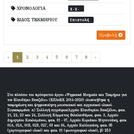
ΧΡΟΝΟΛΟΓΙΑ
χ.χ.
ΕΙΔΟΣ ΤΕΚΜΗΡΙΟΥ
Επιστολή
Προβολή
‹
1
2
3
4
5
6
7
8
›
Στο πλαίσιο του πρόσφατου έργου «Ψηφιακά Μνημεία και Τεκμήρια για
τον Ελευθέριο Βενιζέλο» (ΕΠΑνΕΚ 2014-2020) υλοποιήθηκε η
τεκμηρίωση και ψηφιοποίηση μουσειακού και αρχειακού υλικού.
Συγκεκριμένα: α) Συλλογή εγγράφων/Αρχείο Ελευθερίου Βενιζέλου, φακ.
21, 22, 23 και 24, Συλλογή Κόμματος Φιλελευθέρων, φακ. 3, Αρχείο
Δημητρίου Κακλαμάνου, φακ. 01 - 07, Αρχείο Κυριάκου Μητσοτάκη, φακ.
01Α, 02Α, 01Β, 02Β, 02Γ, 03 και 04, Αρχείο Καλλιγιάνη, φακ. 05
(χαρτογραφικό υλικό) και φακ. 01 (φωτογραφικό υλικό), β) 253