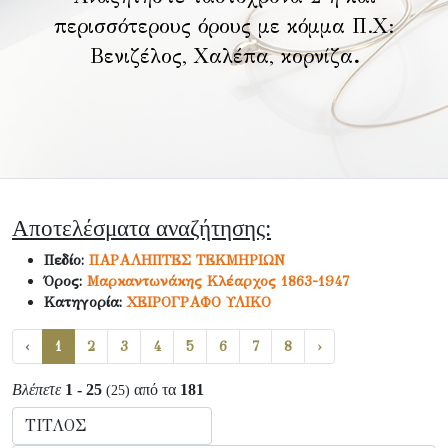
περισσότερους όρους με κόμμα Π.Χ:
Βενιζέλος, Χαλέπα, κορνίζα
.
Αποτελέσματα αναζήτησης:
Πεδίο:
ΠΑΡΑΛΗΠΤΕΣ ΤΕΚΜΗΡΙΩΝ
Όρος:
Μαρκαντωνάκης Κλέαρχος 1863-1947
Κατηγορία:
ΧΕΙΡΟΓΡΑΦΟ ΥΛΙΚΟ
‹
1
2
3
4
5
6
7
8
›
Βλέπετε
1 - 25
από τα
181
(25)