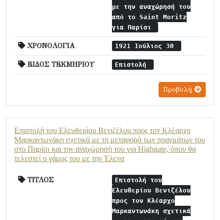
με την αναχώρησή του
από το Saint Moritz
για Παρίσι
ΧΡΟΝΟΛΟΓΙΑ
1921 Ιούλιος 30
ΕΙΔΟΣ ΤΕΚΜΗΡΙΟΥ
Επιστολή
Προβολή
Επιστολή του Ελευθερίου Βενιζέλου προς τον Κλέαρχο
Μαρκαντωνάκη σχετικά με τη μεταφορά των πραγμάτων του
στο Παρίσι και την αναχώρησή του για Highgate, όπου θα
τελεστεί ο γάμος του με την Έλενα
ΤΙΤΛΟΣ
Επιστολή του
Ελευθερίου Βενιζέλου
προς τον Κλέαρχο
Μαρκαντωνάκη σχετικά