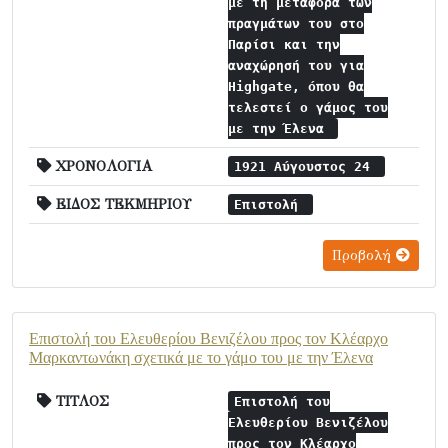
με τη μεταφορά των
πραγμάτων του στο
Παρίσι και την
αναχώρησή του για
Highgate, όπου θα
τελεστεί ο γάμος του
με την Έλενα
ΧΡΟΝΟΛΟΓΙΑ
1921 Αύγουστος 24
ΕΙΔΟΣ ΤΕΚΜΗΡΙΟΥ
Επιστολή
Προβολή
Επιστολή του Ελευθερίου Βενιζέλου προς τον Κλέαρχο
Μαρκαντωνάκη σχετικά με το γάμο του με την Έλενα
ΤΙΤΛΟΣ
Επιστολή του
Ελευθερίου Βενιζέλου
προς τον Κλέαρχο