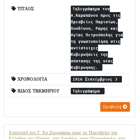
ΤΙΤΛΟΣ
Τηλεγράφημα του
Α.Καραπάνου προς τις
Πρεσβείες Παρισίων,
Λονδίνου, Ρώμης και
Αγίας Πετρούπολης για
τη γνωστοποίηση στις
αντίστοιχες
Κυβερνήσεις της
σύστασης της νέας
Κυβέρνησης.
ΧΡΟΝΟΛΟΓΙΑ
1916 Σεπτέμβριος 3
ΕΙΔΟΣ ΤΕΚΜΗΡΙΟΥ
Τηλεγράφημα
Προβολή
Επιστολή του Γ. Χρ.Ζωγράφου προς τις Πρεσβείες της
Ελλάδας στο Παρίσι, στο Λονδίνο, στην Πετρούπολη, στη