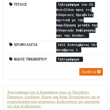
ΤΙΤΛΟΣ
Τηλεγράφημα του Ελ.
Βενιζέλου προς τις
Ελληνικές Πρεσβείες
σχετικά με την
παρεξήγηση μεταξύ της
Ελληνικής Κυβέρνησης
και της Αντάντ.
ΧΡΟΝΟΛΟΓΙΑ
1915 Σεπτέμβριος 18/
Οκτώβριος 1
ΕΙΔΟΣ ΤΕΚΜΗΡΙΟΥ
Τηλεγράφημα
Προβολή
Τηλεγράφημα του Α.Καραπάνου προς τις Πρεσβείες
Παρισίων, Λονδίνου, Ρώμης και Αγίας Πετρούπολης για τη
γνωστοποίηση στις αντίστοιχες Κυβερνήσεις της σύστασης
της νέας Κυβέρνησης.