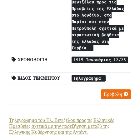
Βενιζέλου προς τις
Πρεσβείες της Ελλάδας
στο Λονδίνο, στο
Παρίσι και στην
Πετρούπολη σχετικά με
στρατιωτική βοήθεια
της Ελλάδας στη
Σερβία.
ΧΡΟΝΟΛΟΓΙΑ
1915 Ιανουάριος 12/25
ΕΙΔΟΣ ΤΕΚΜΗΡΙΟΥ
Τηλεγράφημα
Προβολή
Τηλεγράφημα του Ελ. Βενιζέλου προς τις Ελληνικές
Πρεσβείες σχετικά με την παρεξήγηση μεταξύ της
Ελληνικής Κυβέρνησης και της Αντάντ.