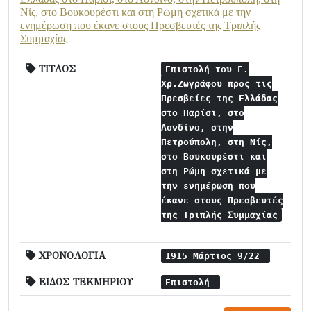
Νίς, στο Βουκουρέστι και στη Ρώμη σχετικά με την
ενημέρωση που έκανε στους Πρεσβευτές της Τριπλής
Συμμαχίας
ΤΙΤΛΟΣ
Επιστολή του Γ.
Χρ.Ζωγράφου προς τις
Πρεσβείες της Ελλάδας
στο Παρίσι, στο
Λονδίνο, στην
Πετρούπολη, στη Νίς,
στο Βουκουρέστι και
στη Ρώμη σχετικά με
την ενημέρωση που
έκανε στους Πρεσβευτές
της Τριπλής Συμμαχίας
ΧΡΟΝΟΛΟΓΙΑ
1915 Μάρτιος 9/22
ΕΙΔΟΣ ΤΕΚΜΗΡΙΟΥ
Επιστολή