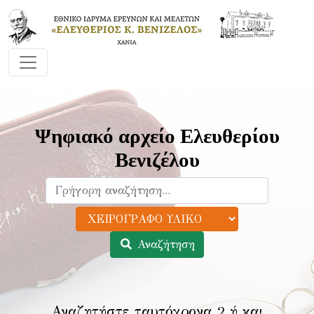
Ψηφιακό αρχείο Ελευθερίου
Βενιζέλου
Αναζήτηση
Αναζητήστε ταυτόχρονα 2 ή και