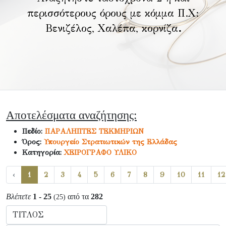
περισσότερους όρους με κόμμα Π.Χ:
Βενιζέλος, Χαλέπα, κορνίζα
.
Αποτελέσματα αναζήτησης:
Πεδίο:
ΠΑΡΑΛΗΠΤΕΣ ΤΕΚΜΗΡΙΩΝ
Όρος:
Υπουργείο Στρατιωτικών της Ελλάδας
Κατηγορία:
ΧΕΙΡΟΓΡΑΦΟ ΥΛΙΚΟ
‹
1
2
3
4
5
6
7
8
9
10
11
12
Βλέπετε
1 - 25
από τα
282
(25)