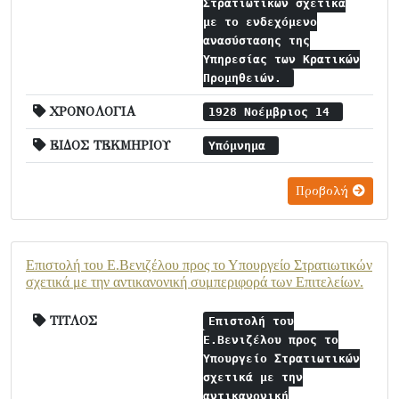
Στρατιωτικών σχετικά
με το ενδεχόμενο
ανασύστασης της
Υπηρεσίας των Κρατικών
Προμηθειών.
ΧΡΟΝΟΛΟΓΙΑ
1928 Νοέμβριος 14
ΕΙΔΟΣ ΤΕΚΜΗΡΙΟΥ
Υπόμνημα
Προβολή
Επιστολή του Ε.Βενιζέλου προς το Υπουργείο Στρατιωτικών
σχετικά με την αντικανονική συμπεριφορά των Επιτελείων.
ΤΙΤΛΟΣ
Επιστολή του
Ε.Βενιζέλου προς το
Υπουργείο Στρατιωτικών
σχετικά με την
αντικανονική