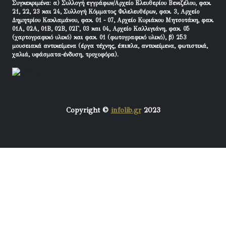
Συγκεκριμένα: α) Συλλογή εγγράφων/Αρχείο Ελευθερίου Βενιζέλου, φακ.
21, 22, 23 και 24, Συλλογή Κόμματος Φιλελευθέρων, φακ. 3, Αρχείο
Δημητρίου Κακλαμάνου, φακ. 01 - 07, Αρχείο Κυριάκου Μητσοτάκη, φακ.
01Α, 02Α, 01Β, 02Β, 02Γ, 03 και 04, Αρχείο Καλλιγιάνη, φακ. 05
(χαρτογραφικό υλικό) και φακ. 01 (φωτογραφικό υλικό), β) 253
μουσειακά αντικείμενα (έργα τέχνης, έπιπλα, αντικείμενα, φωτιστικά,
χαλιά, υφάσματα-ένδυση, τροχοφόρα).
Copyright ©
infolib.gr
2023