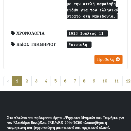
με την ατελή παραλαβή
ειδών για τον ελληνικό
στρατό στη Μακεδονία.
ΧΡΟΝΟΛΟΓΙΑ
1913 Ιούλιος 11
ΕΙΔΟΣ ΤΕΚΜΗΡΙΟΥ
Επιστολή
Προβολή
‹
1
2
3
4
5
6
7
8
9
10
11
12
Στο πλαίσιο του πρόσφατου έργου «Ψηφιακά Μνημεία και Τεκμήρια για
τον Ελευθέριο Βενιζέλο» (ΕΠΑνΕΚ 2014-2020) υλοποιήθηκε η
τεκμηρίωση και ψηφιοποίηση μουσειακού και αρχειακού υλικού.