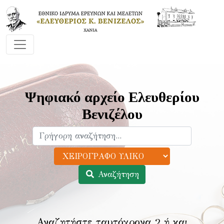
Ψηφιακό αρχείο Ελευθερίου
Βενιζέλου
Αναζήτηση
Αναζητήστε ταυτόχρονα 2 ή και