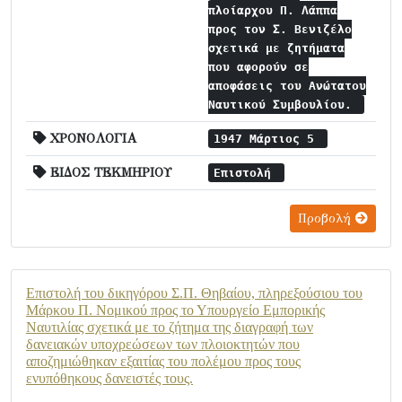
πλοίαρχου Π. Λάππα
προς τον Σ. Βενιζέλο
σχετικά με ζητήματα
που αφορούν σε
αποφάσεις του Ανώτατου
Ναυτικού Συμβουλίου.
ΧΡΟΝΟΛΟΓΙΑ
1947 Μάρτιος 5
ΕΙΔΟΣ ΤΕΚΜΗΡΙΟΥ
Επιστολή
Προβολή
Επιστολή του δικηγόρου Σ.Π. Θηβαίου, πληρεξούσιου του
Μάρκου Π. Νομικού προς το Υπουργείο Εμπορικής
Ναυτιλίας σχετικά με το ζήτημα της διαγραφή των
δανειακών υποχρεώσεων των πλοιοκτητών που
αποζημιώθηκαν εξαιτίας του πολέμου προς τους
ενυπόθηκους δανειστές τους.