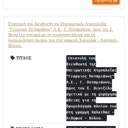
Προβολή
Επιστολή του διευθυντή της Ηπειρωτικής Ατμοπλοΐας
"Γεώργιος Ποταμιάνος" Α.Ε., Γ. Ποταμιάνου, προς τον Σ.
Βενιζέλο σχετικά με τη χορήγηση άδειας για τη
δρομολόγηση πλοίου του στη γραμμή Χαλκίδας - Αιδηψού -
Βόλου.
ΤΙΤΛΟΣ
Επιστολή του
διευθυντή της
Ηπειρωτικής Ατμοπλοΐας
"Γεώργιος Ποταμιάνος"
Α.Ε., Γ. Ποταμιάνου,
προς τον Σ. Βενιζέλο
σχετικά με τη χορήγηση
άδειας για τη
δρομολόγηση πλοίου του
στη γραμμή Χαλκίδας -
Αιδηψού - Βόλου.