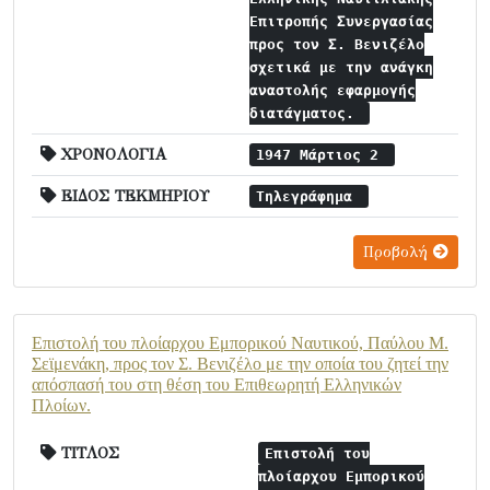
Επιτροπής Συνεργασίας
προς τον Σ. Βενιζέλο
σχετικά με την ανάγκη
αναστολής εφαρμογής
διατάγματος.
ΧΡΟΝΟΛΟΓΙΑ
1947 Μάρτιος 2
ΕΙΔΟΣ ΤΕΚΜΗΡΙΟΥ
Τηλεγράφημα
Προβολή
Επιστολή του πλοίαρχου Εμπορικού Ναυτικού, Παύλου Μ.
Σεϊμενάκη, προς τον Σ. Βενιζέλο με την οποία του ζητεί την
απόσπασή του στη θέση του Επιθεωρητή Ελληνικών
Πλοίων.
ΤΙΤΛΟΣ
Επιστολή του
πλοίαρχου Εμπορικού