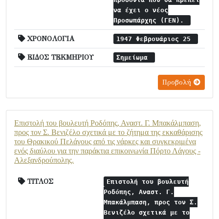
να έχει ο νέος
Προσωπάρχης (ΓΕΝ).
ΧΡΟΝΟΛΟΓΙΑ
1947 Φεβρουάριος 25
ΕΙΔΟΣ ΤΕΚΜΗΡΙΟΥ
Σημείωμα
Προβολή
Επιστολή του βουλευτή Ροδόπης, Αναστ. Γ. Μπακάλμπαση,
προς τον Σ. Βενιζέλο σχετικά με το ζήτημα της εκκαθάρισης
του Θρακικού Πελάγους από τις νάρκες και συγκεκριμένα
ενός διαύλου για την παράκτια επικοινωνία Πόρτο Λάγους -
Αλεξανδρούπολης.
ΤΙΤΛΟΣ
Επιστολή του βουλευτή
Ροδόπης, Αναστ. Γ.
Μπακάλμπαση, προς τον Σ.
Βενιζέλο σχετικά με το