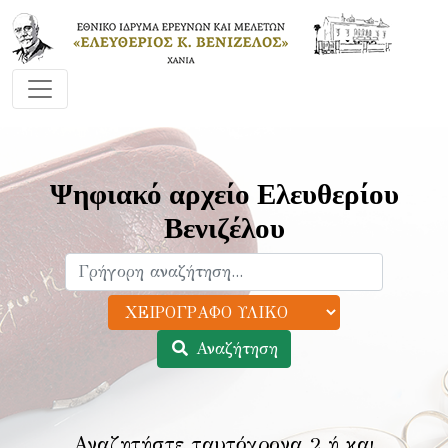
Ψηφιακό αρχείο Ελευθερίου
Βενιζέλου
Αναζήτηση
Αναζητήστε ταυτόχρονα 2 ή και