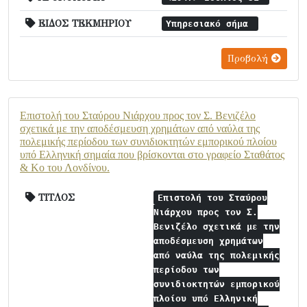
ΕΙΔΟΣ ΤΕΚΜΗΡΙΟΥ
Υπηρεσιακό σήμα
Προβολή
Επιστολή του Σταύρου Νιάρχου προς τον Σ. Βενιζέλο
σχετικά με την αποδέσμευση χρημάτων από ναύλα της
πολεμικής περίοδου των συνιδιοκτητών εμπορικού πλοίου
υπό Ελληνική σημαία που βρίσκονται στο γραφείο Σταθάτος
& Κο του Λονδίνου.
ΤΙΤΛΟΣ
Επιστολή του Σταύρου
Νιάρχου προς τον Σ.
Βενιζέλο σχετικά με την
αποδέσμευση χρημάτων
από ναύλα της πολεμικής
περίοδου των
συνιδιοκτητών εμπορικού
πλοίου υπό Ελληνική