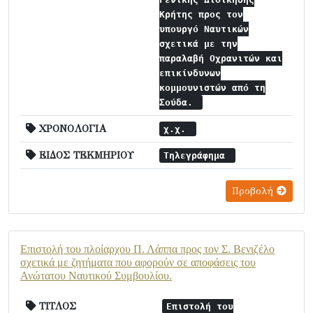
Κρήτης προς τον
υπουργό Ναυτικών
σχετικά με την
παραλαβή Οχρανιτών και
επικίνδυνων
κομμουνιστών από τη
Σούδα.
ΧΡΟΝΟΛΟΓΙΑ
χ.χ.
ΕΙΔΟΣ ΤΕΚΜΗΡΙΟΥ
Τηλεγράφημα
Προβολή
Επιστολή του πλοίαρχου Π. Λάππα προς τον Σ. Βενιζέλο
σχετικά με ζητήματα που αφορούν σε αποφάσεις του
Ανώτατου Ναυτικού Συμβουλίου.
ΤΙΤΛΟΣ
Επιστολή του