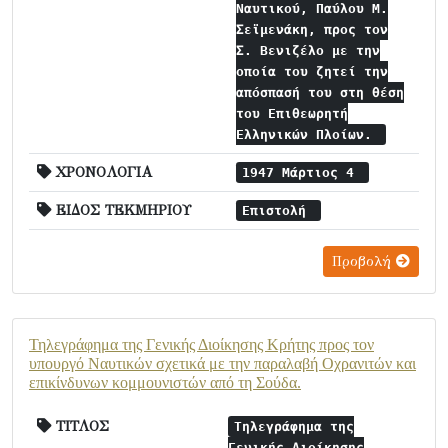
Ναυτικού, Παύλου Μ.
Σεϊμενάκη, προς τον
Σ. Βενιζέλο με την
οποία του ζητεί την
απόσπασή του στη θέση
του Επιθεωρητή
Ελληνικών Πλοίων.
ΧΡΟΝΟΛΟΓΙΑ
1947 Μάρτιος 4
ΕΙΔΟΣ ΤΕΚΜΗΡΙΟΥ
Επιστολή
Προβολή
Τηλεγράφημα της Γενικής Διοίκησης Κρήτης προς τον
υπουργό Ναυτικών σχετικά με την παραλαβή Οχρανιτών και
επικίνδυνων κομμουνιστών από τη Σούδα.
ΤΙΤΛΟΣ
Τηλεγράφημα της
Γενικής Διοίκησης