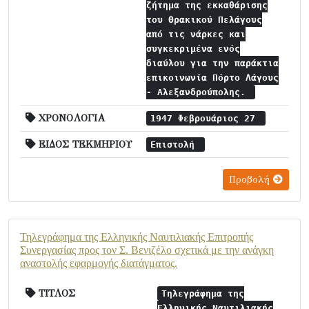
ζήτημα της εκκαθάρισης
του Θρακικού Πελάγους
από τις νάρκες και
συγκεκριμένα ενός
διαύλου για την παράκτια
επικοινωνία Πόρτο Λάγους
- Αλεξανδρούπολης.
ΧΡΟΝΟΛΟΓΙΑ
1947 Φεβρουάριος 27
ΕΙΔΟΣ ΤΕΚΜΗΡΙΟΥ
Επιστολή
Προβολή
Τηλεγράφημα της Ελληνικής Ναυτιλιακής Επιτροπής
Συνεργασίας προς τον Σ. Βενιζέλο σχετικά με την ανάγκη
αναστολής εφαρμογής διατάγματος.
ΤΙΤΛΟΣ
Τηλεγράφημα της
Ελληνικής Ναυτιλιακής