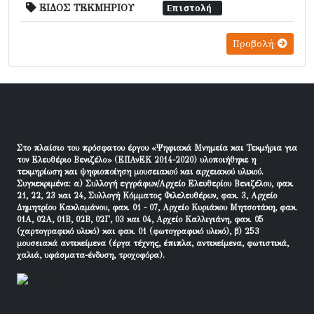
ΕΙΔΟΣ ΤΕΚΜΗΡΙΟΥ
Επιστολή
Προβολή
Στο πλαίσιο του πρόσφατου έργου «Ψηφιακά Μνημεία και Τεκμήρια για
τον Ελευθέριο Βενιζέλο» (ΕΠΑνΕΚ 2014-2020) υλοποιήθηκε η
τεκμηρίωση και ψηφιοποίηση μουσειακού και αρχειακού υλικού.
Συγκεκριμένα: α) Συλλογή εγγράφων/Αρχείο Ελευθερίου Βενιζέλου, φακ.
21, 22, 23 και 24, Συλλογή Κόμματος Φιλελευθέρων, φακ. 3, Αρχείο
Δημητρίου Κακλαμάνου, φακ. 01 - 07, Αρχείο Κυριάκου Μητσοτάκη, φακ.
01Α, 02Α, 01Β, 02Β, 02Γ, 03 και 04, Αρχείο Καλλιγιάνη, φακ. 05
(χαρτογραφικό υλικό) και φακ. 01 (φωτογραφικό υλικό), β) 253
μουσειακά αντικείμενα (έργα τέχνης, έπιπλα, αντικείμενα, φωτιστικά,
χαλιά, υφάσματα-ένδυση, τροχοφόρα).