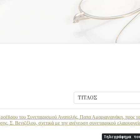
οέδρου του Συνεταιρισμού Ανατολής, Παπα Αμαριαγιανάκη, προς το
ης, Σ. Βενιζέλου, σχετικά με την ανέγερση συνεταιρικού ελαιουργεί
Τηλεγράφημα το