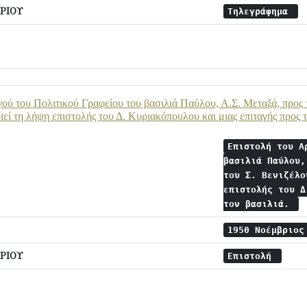
ΡΙΟΥ
Τηλεγράφημα
ού του Πολιτικού Γραφείου του βασιλιά Παύλου, Α.Σ. Μεταξά, προς τ
εί τη λήψη επιστολής του Δ. Κυριακόπουλου και μιας επιταγής προς τ
Επιστολή του Α
βασιλιά Παύλου,
του Σ. Βενιζέλο
επιστολής του Δ
τον βασιλιά.
1950 Νοέμβριο
ΡΙΟΥ
Επιστολή