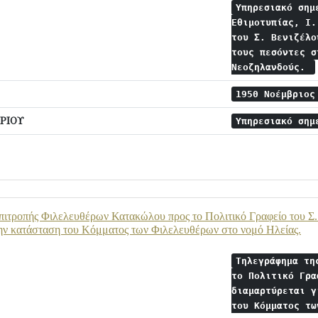
Υπηρεσιακό σημ
Εθιμοτυπίας, Ι.
του Σ. Βενιζέλο
τους πεσόντες σ
Νεοζηλανδούς.
1950 Νοέμβριο
ΡΙΟΥ
Υπηρεσιακό ση
ιτροπής Φιλελευθέρων Κατακώλου προς το Πολιτικό Γραφείο του Σ. Β
την κατάσταση του Κόμματος των Φιλελευθέρων στο νομό Ηλείας.
Τηλεγράφημα τη
το Πολιτικό Γρα
διαμαρτύρεται γ
του Κόμματος τ