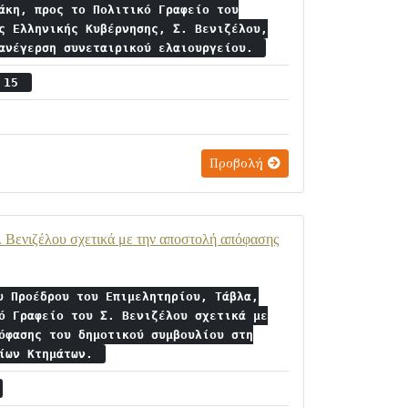
άκη, προς το Πολιτικό Γραφείο του
ς Ελληνικής Κυβέρνησης, Σ. Βενιζέλου,
 ανέγερση συνεταιρικού ελαιουργείου.
ς 15
Προβολή
. Βενιζέλου σχετικά με την αποστολή απόφασης
υ Προέδρου του Επιμελητηρίου, Τάβλα,
ό Γραφείο του Σ. Βενιζέλου σχετικά με
όφασης του δημοτικού συμβουλίου στη
σίων Κτημάτων.