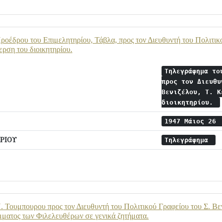
οέδρου του Επιμελητηρίου, Τάβλα, προς τον Διευθυντή του Πολιτικο
ερση του διοικητηρίου.
Τηλεγράφημα το
προς τον Διευθυ
Βενιζέλου, Τ. Κ
διοικητηρίου.
1947 Μάιος 26
ΡΙΟΥ
Τηλεγράφημα
 Τουμπουρου προς τον Διευθυντή του Πολιτικού Γραφείου του Σ. Βενι
ματος των Φιλελευθέρων σε γενικά ζητήματα.