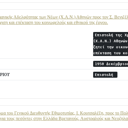
ιανικής Αδελφότητας των Νέων (Χ.Α.Ν.) Αθηνών προς τον Σ. Βενιζέλο
χιση και επέκταση του κοινωφελούς και εθνικού της έργου.
Επιστολή της Χ
(Χ.Α.Ν.) Αθηνών
ζητεί την οικον
επέκταση του κ
1950 Δεκέμβρι
ΡΙΟΥ
Επιστολή
α του Γενικού Διευθυντής Εθιμοτυπίας, Ι. Κουτσαλέξη, προς το Πολι
για τους πεσόντες στην Ελλάδα Βρετανούς, Αυστραλούς και Νεοζηλα