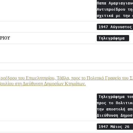
Παπα Αμαριαγιαν
Αντιπροέδρου τη
σχετικά με την
1947 Αύγουστο
ΡΙΟΥ
Τηλεγράφημα
οέδρου του Επιμελητηρίου, Τάβλα, προς το Πολιτικό Γραφείο του Σ
βουλίου στη Διεύθυνση Δημοσίων Κτημάτων.
Τηλεγράφημα το
προς το Πολιτικ
την αποστολή απ
Διεύθυνση Δημο
1947 Μάιος 26