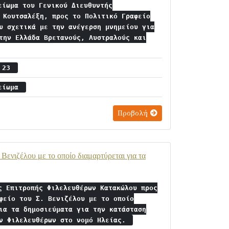
είωμα του Γενικού Διευθυντής
 Κουτσαλέξη, προς το Πολιτικό Γραφείο
υ σχετικά με την ανέγερση μνημείου για
την Ελλάδα Βρετανούς, Αυστραλούς και
ς 23
μείωμα
Προβολή
ενιζέλου με το οποίο διαμαρτύρεται για τα
ς Επιτροπής Φιλελευθέρων Κατακώλου προς
φείο του Σ. Βενιζέλου με το οποίο
ια τα δημοσιεύματα για την κατάσταση
ων Φιλελευθέρων στο νομό Ηλείας.