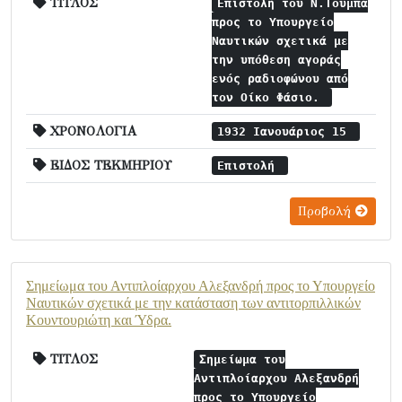
ΤΙΤΛΟΣ
Επιστολή του Ν.Τούμπα
προς το Υπουργείο
Ναυτικών σχετικά με
την υπόθεση αγοράς
ενός ραδιοφώνου από
τον Οίκο Φάσιο.
ΧΡΟΝΟΛΟΓΙΑ
1932 Ιανουάριος 15
ΕΙΔΟΣ ΤΕΚΜΗΡΙΟΥ
Επιστολή
Προβολή
Σημείωμα του Αντιπλοίαρχου Αλεξανδρή προς το Υπουργείο
Ναυτικών σχετικά με την κατάσταση των αντιτορπιλλικών
Κουντουριώτη και Ύδρα.
ΤΙΤΛΟΣ
Σημείωμα του
Αντιπλοίαρχου Αλεξανδρή
προς το Υπουργείο