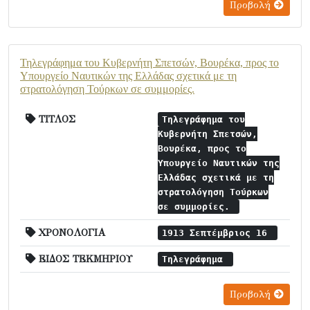
Προβολή
Τηλεγράφημα του Κυβερνήτη Σπετσών, Βουρέκα, προς το
Υπουργείο Ναυτικών της Ελλάδας σχετικά με τη
στρατολόγηση Τούρκων σε συμμορίες.
ΤΙΤΛΟΣ
Τηλεγράφημα του
Κυβερνήτη Σπετσών,
Βουρέκα, προς το
Υπουργείο Ναυτικών της
Ελλάδας σχετικά με τη
στρατολόγηση Τούρκων
σε συμμορίες.
ΧΡΟΝΟΛΟΓΙΑ
1913 Σεπτέμβριος 16
ΕΙΔΟΣ ΤΕΚΜΗΡΙΟΥ
Τηλεγράφημα
Προβολή