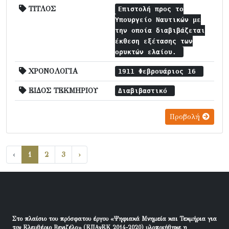
ΤΙΤΛΟΣ
Επιστολή προς το
Υπουργείο Ναυτικών με
την οποία διαβιβάζεται
έκθεση εξέτασης των
ορυκτών ελαίου.
ΧΡΟΝΟΛΟΓΙΑ
1911 Φεβρουάριος 16
ΕΙΔΟΣ ΤΕΚΜΗΡΙΟΥ
Διαβιβαστικό
Προβολή
‹
1
2
3
›
Στο πλαίσιο του πρόσφατου έργου «Ψηφιακά Μνημεία και Τεκμήρια για
τον Ελευθέριο Βενιζέλο» (ΕΠΑνΕΚ 2014-2020) υλοποιήθηκε η