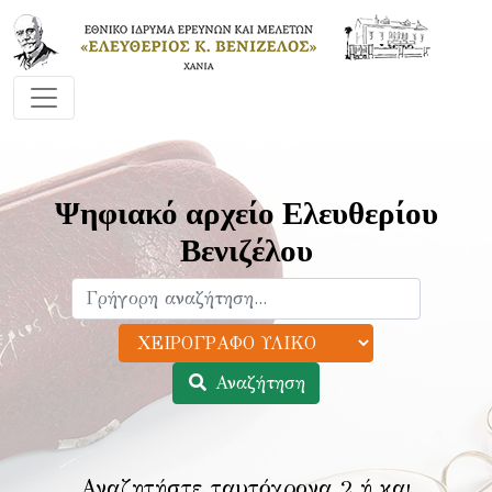
Ψηφιακό αρχείο Ελευθερίου
Βενιζέλου
Αναζήτηση
Αναζητήστε ταυτόχρονα 2 ή και