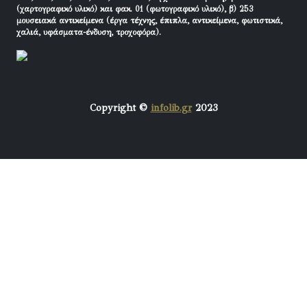
(χαρτογραφικό υλικό) και φακ. 01 (φωτογραφικό υλικό), β) 253
μουσειακά αντικείμενα (έργα τέχνης, έπιπλα, αντικείμενα, φωτιστικά,
χαλιά, υφάσματα-ένδυση, τροχοφόρα).
Copyright ©
infolib.gr
2023