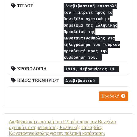
ΤΙΤΛΟΣ
Διαβιβαστική επιστολή
του Γ.Στρέιτ προς το
Βενιζέλο σχετικά με
σημείωμα της Ελληνικής
Πρεσβείας της
Κωνσταντινούπολης για
τηλεγράφημα του Τούρκου
πρεσβευτή προς την
κυβέρνηση του.
ΧΡΟΝΟΛΟΓΙΑ
1914, Φεβρουάριος 14
ΕΙΔΟΣ ΤΕΚΜΗΡΙΟΥ
Διαβιβαστικό
Προβολή
Διαβιβαστική επιστολή του Γ.Στρέιτ προς τον Βενιζέλο
σχετικά με σημείωμα της Ελληνικής Πρεσβείας
Κωνσταντινούπολης για την πολιτική κατάσταση.