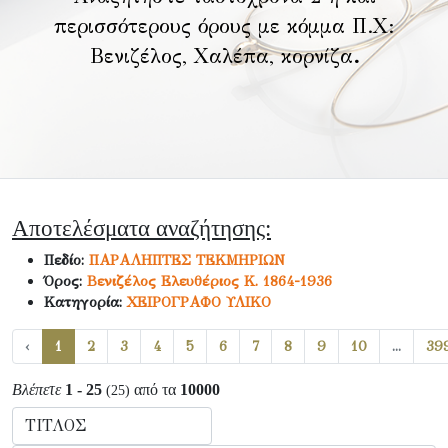
περισσότερους όρους με κόμμα Π.Χ:
Βενιζέλος, Χαλέπα, κορνίζα
.
Αποτελέσματα αναζήτησης:
Πεδίο:
ΠΑΡΑΛΗΠΤΕΣ ΤΕΚΜΗΡΙΩΝ
Όρος:
Βενιζέλος Ελευθέριος Κ. 1864-1936
Κατηγορία:
ΧΕΙΡΟΓΡΑΦΟ ΥΛΙΚΟ
‹
1
2
3
4
5
6
7
8
9
10
...
39
Βλέπετε
1 - 25
από τα
10000
(25)