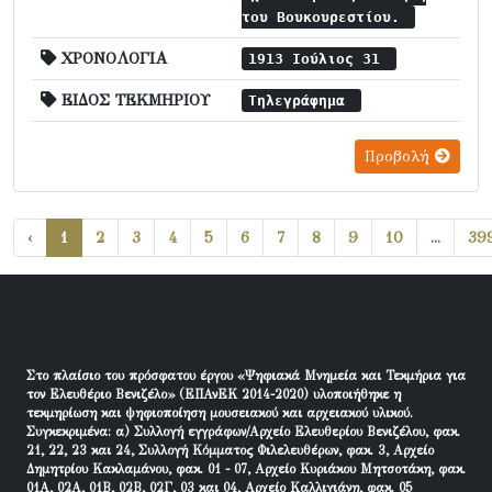
του Βουκουρεστίου.
ΧΡΟΝΟΛΟΓΙΑ
1913 Ιούλιος 31
ΕΙΔΟΣ ΤΕΚΜΗΡΙΟΥ
Τηλεγράφημα
Προβολή
‹
1
2
3
4
5
6
7
8
9
10
...
39
Στο πλαίσιο του πρόσφατου έργου «Ψηφιακά Μνημεία και Τεκμήρια για
τον Ελευθέριο Βενιζέλο» (ΕΠΑνΕΚ 2014-2020) υλοποιήθηκε η
τεκμηρίωση και ψηφιοποίηση μουσειακού και αρχειακού υλικού.
Συγκεκριμένα: α) Συλλογή εγγράφων/Αρχείο Ελευθερίου Βενιζέλου, φακ.
21, 22, 23 και 24, Συλλογή Κόμματος Φιλελευθέρων, φακ. 3, Αρχείο
Δημητρίου Κακλαμάνου, φακ. 01 - 07, Αρχείο Κυριάκου Μητσοτάκη, φακ.
01Α, 02Α, 01Β, 02Β, 02Γ, 03 και 04, Αρχείο Καλλιγιάνη, φακ. 05