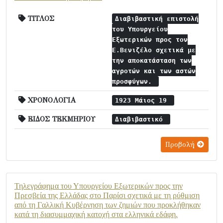
ΤΙΤΛΟΣ
Διαβιβαστική επιστολή
του Υπουργείου
Εξωτερικών προς τον
Ε.Βενιζέλο σχετικά με
την αποκατάσταση των
αγροτών και των αστών
προσφύγων.
ΧΡΟΝΟΛΟΓΙΑ
1923 Μάιος 19
ΕΙΔΟΣ ΤΕΚΜΗΡΙΟΥ
Διαβιβαστικό
Προβολή
Τηλεγράφημα του Υπουργείου Εξωτερικών προς την
Πρεσβεία της Ελλάδας στο Παρίσι σχετικά με τη ρύθμιση
από τη Γαλλική Κυβέρνηση των ζημιών που προκλήθηκαν
κατά τη διασυμμαχική κατοχή στα ελληνικά εδάφη.