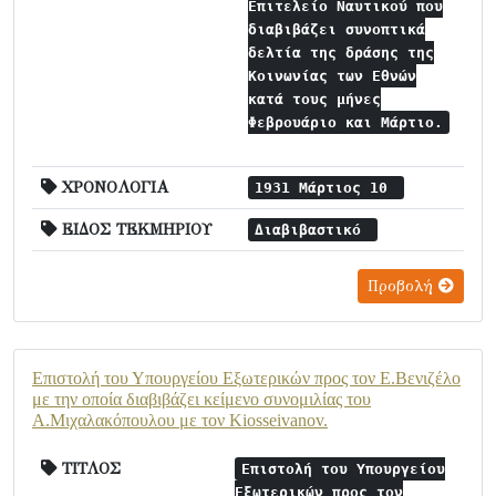
Επιτελείο Ναυτικού που
διαβιβάζει συνοπτικά
δελτία της δράσης της
Κοινωνίας των Εθνών
κατά τους μήνες
Φεβρουάριο και Μάρτιο.
ΧΡΟΝΟΛΟΓΙΑ
1931 Μάρτιος 10
ΕΙΔΟΣ ΤΕΚΜΗΡΙΟΥ
Διαβιβαστικό
Προβολή
Επιστολή του Υπουργείου Εξωτερικών προς τον Ε.Βενιζέλο
με την οποία διαβιβάζει κείμενο συνομιλίας του
Α.Μιχαλακόπουλου με τον Kiosseivanov.
ΤΙΤΛΟΣ
Επιστολή του Υπουργείου
Εξωτερικών προς τον