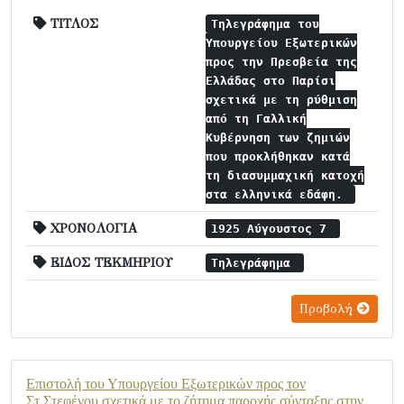
ΤΙΤΛΟΣ
Τηλεγράφημα του
Υπουργείου Εξωτερικών
προς την Πρεσβεία της
Ελλάδας στο Παρίσι
σχετικά με τη ρύθμιση
από τη Γαλλική
Κυβέρνηση των ζημιών
που προκλήθηκαν κατά
τη διασυμμαχική κατοχή
στα ελληνικά εδάφη.
ΧΡΟΝΟΛΟΓΙΑ
1925 Αύγουστος 7
ΕΙΔΟΣ ΤΕΚΜΗΡΙΟΥ
Τηλεγράφημα
Προβολή
Επιστολή του Υπουργείου Εξωτερικών προς τον
Στ.Στεφένου σχετικά με το ζήτημα παροχής σύνταξης στην