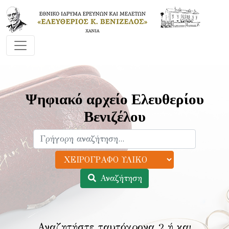
Ψηφιακό αρχείο Ελευθερίου
Βενιζέλου
Αναζήτηση
Αναζητήστε ταυτόχρονα 2 ή και