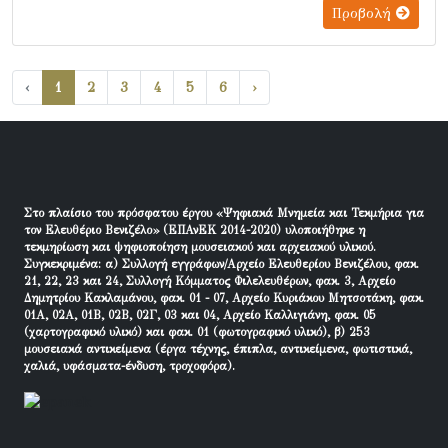
Προβολή
‹
1
2
3
4
5
6
›
Στο πλαίσιο του πρόσφατου έργου «Ψηφιακά Μνημεία και Τεκμήρια για
τον Ελευθέριο Βενιζέλο» (ΕΠΑνΕΚ 2014-2020) υλοποιήθηκε η
τεκμηρίωση και ψηφιοποίηση μουσειακού και αρχειακού υλικού.
Συγκεκριμένα: α) Συλλογή εγγράφων/Αρχείο Ελευθερίου Βενιζέλου, φακ.
21, 22, 23 και 24, Συλλογή Κόμματος Φιλελευθέρων, φακ. 3, Αρχείο
Δημητρίου Κακλαμάνου, φακ. 01 - 07, Αρχείο Κυριάκου Μητσοτάκη, φακ.
01Α, 02Α, 01Β, 02Β, 02Γ, 03 και 04, Αρχείο Καλλιγιάνη, φακ. 05
(χαρτογραφικό υλικό) και φακ. 01 (φωτογραφικό υλικό), β) 253
μουσειακά αντικείμενα (έργα τέχνης, έπιπλα, αντικείμενα, φωτιστικά,
χαλιά, υφάσματα-ένδυση, τροχοφόρα).