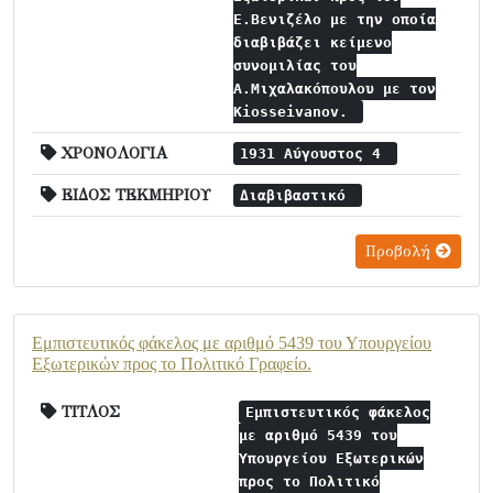
Ε.Βενιζέλο με την οποία
διαβιβάζει κείμενο
συνομιλίας του
Α.Μιχαλακόπουλου με τον
Kiosseivanov.
ΧΡΟΝΟΛΟΓΙΑ
1931 Αύγουστος 4
ΕΙΔΟΣ ΤΕΚΜΗΡΙΟΥ
Διαβιβαστικό
Προβολή
Εμπιστευτικός φάκελος με αριθμό 5439 του Υπουργείου
Εξωτερικών προς το Πολιτικό Γραφείο.
ΤΙΤΛΟΣ
Εμπιστευτικός φάκελος
με αριθμό 5439 του
Υπουργείου Εξωτερικών
προς το Πολιτικό