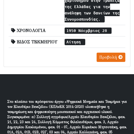
χαρτοσήμου στην Τράπεζα
της Ελλάδας για την
ανάληψη των δανείων της
Συνομοσπονδίας.
ΧΡΟΝΟΛΟΓΙΑ
1950 Νόεμβριος 28
ΕΙΔΟΣ ΤΕΚΜΗΡΙΟΥ
Αίτηση
Προβολή
Στο πλαίσιο του πρόσφατου έργου «Ψηφιακά Μνημεία και Τεκμήρια για
τον Ελευθέριο Βενιζέλο» (ΕΠΑνΕΚ 2014-2020) υλοποιήθηκε η
τεκμηρίωση και ψηφιοποίηση μουσειακού και αρχειακού υλικού.
Συγκεκριμένα: α) Συλλογή εγγράφων/Αρχείο Ελευθερίου Βενιζέλου, φακ.
21, 22, 23 και 24, Συλλογή Κόμματος Φιλελευθέρων, φακ. 3, Αρχείο
Δημητρίου Κακλαμάνου, φακ. 01 - 07, Αρχείο Κυριάκου Μητσοτάκη, φακ.
01Α, 02Α, 01Β, 02Β, 02Γ, 03 και 04, Αρχείο Καλλιγιάνη, φακ. 05