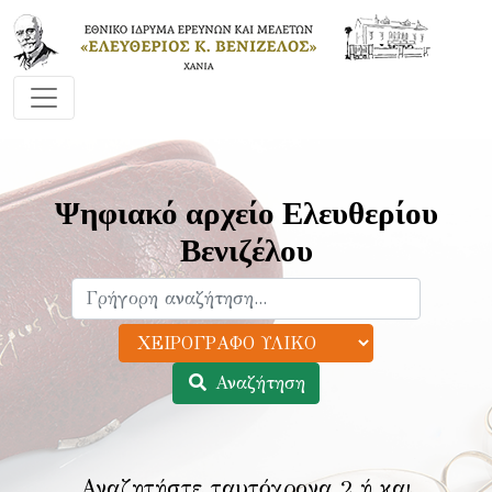
Ψηφιακό αρχείο Ελευθερίου
Βενιζέλου
Αναζήτηση
Αναζητήστε ταυτόχρονα 2 ή και