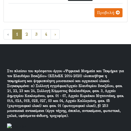
Προβολή
‹
1
2
3
4
›
Στο πλαίσιο του πρόσφατου έργου «Ψηφιακά Μνημεία και Τεκμήρια για
τον Ελευθέριο Βενιζέλο» (ΕΠΑνΕΚ 2014-2020) υλοποιήθηκε η
τεκμηρίωση και ψηφιοποίηση μουσειακού και αρχειακού υλικού.
Συγκεκριμένα: α) Συλλογή εγγράφων/Αρχείο Ελευθερίου Βενιζέλου, φακ.
21, 22, 23 και 24, Συλλογή Κόμματος Φιλελευθέρων, φακ. 3, Αρχείο
Δημητρίου Κακλαμάνου, φακ. 01 - 07, Αρχείο Κυριάκου Μητσοτάκη, φακ.
01Α, 02Α, 01Β, 02Β, 02Γ, 03 και 04, Αρχείο Καλλιγιάνη, φακ. 05
(χαρτογραφικό υλικό) και φακ. 01 (φωτογραφικό υλικό), β) 253
μουσειακά αντικείμενα (έργα τέχνης, έπιπλα, αντικείμενα, φωτιστικά,
χαλιά, υφάσματα-ένδυση, τροχοφόρα).