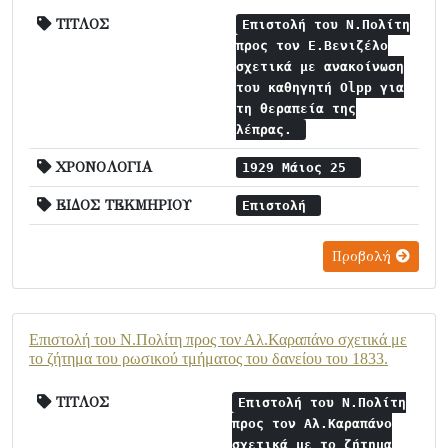
ΤΙΤΛΟΣ
Επιστολή του Ν.Πολίτη
προς τον Ε.Βενιζέλο
σχετικά με ανακοίνωση
του καθηγητή Olpp για
τη θεραπεία της
λέπρας.
ΧΡΟΝΟΛΟΓΙΑ
1929 Μάιος 25
ΕΙΔΟΣ ΤΕΚΜΗΡΙΟΥ
Επιστολή
Προβολή
Επιστολή του Ν.Πολίτη προς τον Αλ.Καραπάνο σχετικά με
το ζήτημα του ρωσικού τμήματος του δανείου του 1833.
ΤΙΤΛΟΣ
Επιστολή του Ν.Πολίτη
προς τον Αλ.Καραπάνο
σχετικά με το ζήτημα