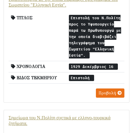
Σωματείου "Ελληνική Εστία".
ΤΙΤΛΟΣ
Επιστολή του Ν.Πολίτη
προς το Υφυπουργείο
παρά τω Πρωθυπουργώ με
την οποία διαβιβάζει
τηλεγράφημα του
Σωματείου "Ελληνική
Εστία".
ΧΡΟΝΟΛΟΓΙΑ
1929 Δεκέμβριος 16
ΕΙΔΟΣ ΤΕΚΜΗΡΙΟΥ
Επιστολή
Προβολή
Σημείωμα του Ν.Πολίτη σχετικά με ελληνο-τουρκικά
ζητήματα.