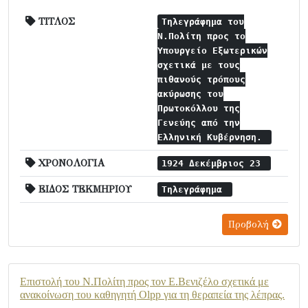
ΤΙΤΛΟΣ
Τηλεγράφημα του
Ν.Πολίτη προς το
Υπουργείο Εξωτερικών
σχετικά με τους
πιθανούς τρόπους
ακύρωσης του
Πρωτοκόλλου της
Γενεύης από την
Ελληνική Κυβέρνηση.
ΧΡΟΝΟΛΟΓΙΑ
1924 Δεκέμβριος 23
ΕΙΔΟΣ ΤΕΚΜΗΡΙΟΥ
Τηλεγράφημα
Προβολή
Επιστολή του Ν.Πολίτη προς τον Ε.Βενιζέλο σχετικά με
ανακοίνωση του καθηγητή Olpp για τη θεραπεία της λέπρας.