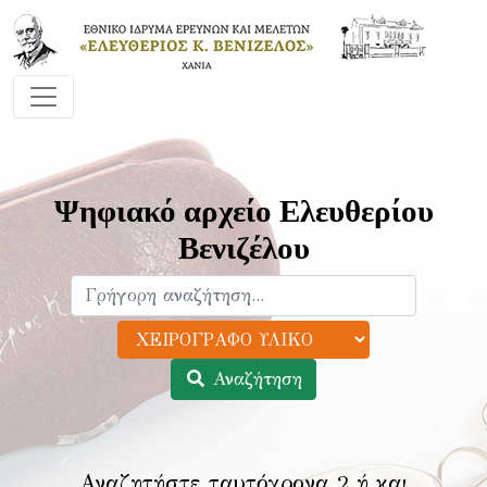
Ψηφιακό αρχείο Ελευθερίου
Βενιζέλου
Αναζήτηση
Αναζητήστε ταυτόχρονα 2 ή και