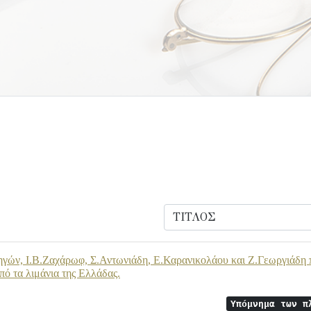
ών, Ι.Β.Ζαχάρωφ, Σ.Αντωνιάδη, Ε.Καρανικολάου και Ζ.Γεωργιάδη πρ
πό τα λιμάνια της Ελλάδας.
Υπόμνημα των π