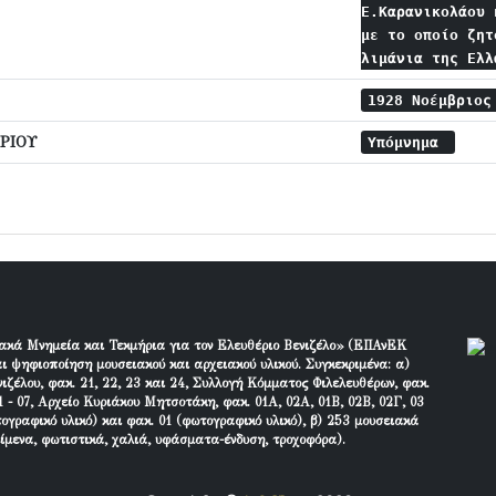
Ε.Καρανικολάου 
με το οποίο ζητ
λιμάνια της Ελ
1928 Νοέμβριο
ΡΙΟΥ
Υπόμνημα
ακά Μνημεία και Τεκμήρια για τον Ελευθέριο Βενιζέλο» (ΕΠΑνΕΚ
ι ψηφιοποίηση μουσειακού και αρχειακού υλικού. Συγκεκριμένα: α)
ιζέλου, φακ. 21, 22, 23 και 24, Συλλογή Κόμματος Φιλελευθέρων, φακ.
 - 07, Αρχείο Κυριάκου Μητσοτάκη, φακ. 01Α, 02Α, 01Β, 02Β, 02Γ, 03
τογραφικό υλικό) και φακ. 01 (φωτογραφικό υλικό), β) 253 μουσειακά
είμενα, φωτιστικά, χαλιά, υφάσματα-ένδυση, τροχοφόρα).