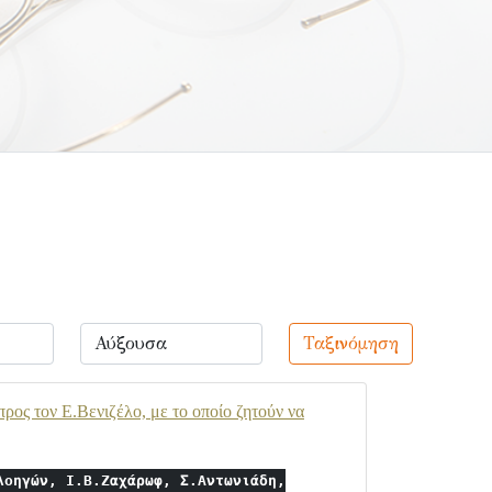
Ταξινόμηση
ος τον Ε.Βενιζέλο, με το οποίο ζητούν να
λοηγών, Ι.Β.Ζαχάρωφ, Σ.Αντωνιάδη,