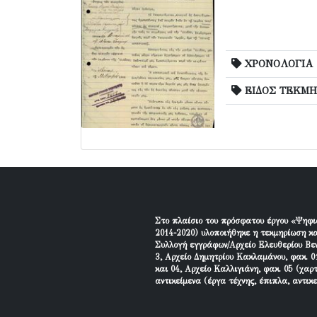
ΧΡΟΝΟΛΟΓΙΑ
ΕΙΔΟΣ ΤΕΚΜΗ
Στο πλαίσιο του πρόσφατου έργου «Ψηφι
2014-2020) υλοποιήθηκε η τεκμηρίωση κα
Συλλογή εγγράφων/Αρχείο Ελευθερίου Βεν
3, Αρχείο Δημητρίου Κακλαμάνου, φακ. 01
και 04, Αρχείο Καλλιγιάνη, φακ. 05 (χαρ
αντικείμενα (έργα τέχνης, έπιπλα, αντικ