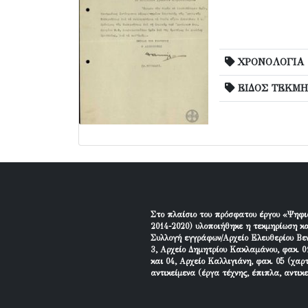
ΧΡΟΝΟΛΟΓΙΑ
ΕΙΔΟΣ ΤΕΚΜΗ
Στο πλαίσιο του πρόσφατου έργου «Ψηφι
2014-2020) υλοποιήθηκε η τεκμηρίωση κα
Συλλογή εγγράφων/Αρχείο Ελευθερίου Βεν
3, Αρχείο Δημητρίου Κακλαμάνου, φακ. 01
και 04, Αρχείο Καλλιγιάνη, φακ. 05 (χαρ
αντικείμενα (έργα τέχνης, έπιπλα, αντικ