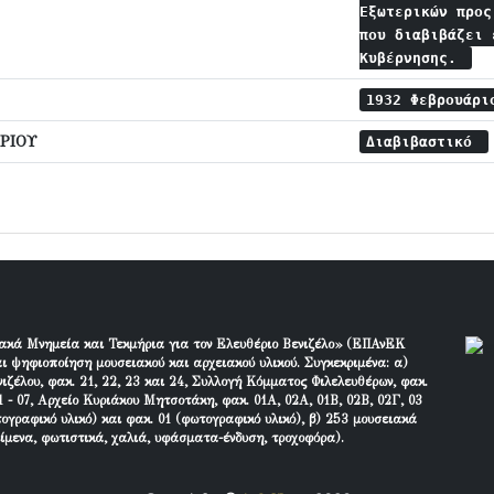
Εξωτερικών προς
που διαβιβάζει 
Κυβέρνησης.
1932 Φεβρουάρ
ΡΙΟΥ
Διαβιβαστικό
ακά Μνημεία και Τεκμήρια για τον Ελευθέριο Βενιζέλο» (ΕΠΑνΕΚ
ι ψηφιοποίηση μουσειακού και αρχειακού υλικού. Συγκεκριμένα: α)
ιζέλου, φακ. 21, 22, 23 και 24, Συλλογή Κόμματος Φιλελευθέρων, φακ.
 - 07, Αρχείο Κυριάκου Μητσοτάκη, φακ. 01Α, 02Α, 01Β, 02Β, 02Γ, 03
τογραφικό υλικό) και φακ. 01 (φωτογραφικό υλικό), β) 253 μουσειακά
είμενα, φωτιστικά, χαλιά, υφάσματα-ένδυση, τροχοφόρα).