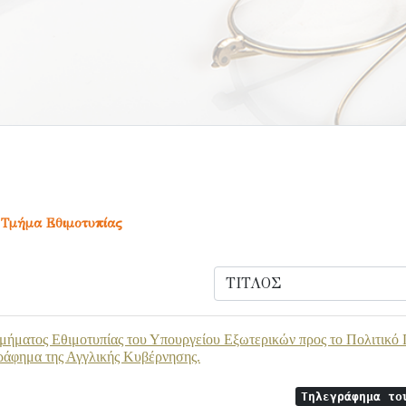
 Τμήμα Εθιμοτυπίας
μήματος Εθιμοτυπίας του Υπουργείου Εξωτερικών προς το Πολιτικό 
ράφημα της Αγγλικής Κυβέρνησης.
Τηλεγράφημα το