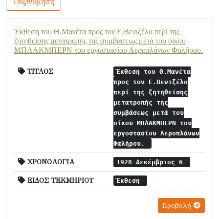
Ταξινόμηση
Έκθεση του Θ.Μανέτα προς τον Ε.Βενιζέλο περί της
ζητηθείσης μετατροπής της συμβάσεως μετά του οίκου
ΜΠΛΑΚΜΠΕΡΝ του εργοστασίου Αεροπλάνων Φαλήρου.
ΤΙΤΛΟΣ
Έκθεση του Θ.Μανέτα
προς τον Ε.Βενιζέλο
περί της ζητηθείσης
μετατροπής της
συμβάσεως μετά του
οίκου ΜΠΛΑΚΜΠΕΡΝ του
εργοστασίου Αεροπλάνων
Φαλήρου.
ΧΡΟΝΟΛΟΓΙΑ
1928 Δεκέμβριος 6
ΕΙΔΟΣ ΤΕΚΜΗΡΙΟΥ
Έκθεση
Προβολή