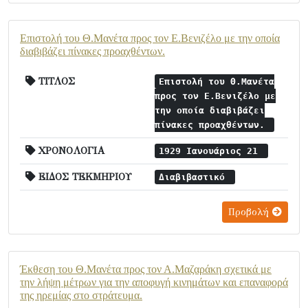
Επιστολή του Θ.Μανέτα προς τον Ε.Βενιζέλο με την οποία
διαβιβάζει πίνακες προαχθέντων.
ΤΙΤΛΟΣ
Επιστολή του Θ.Μανέτα
προς τον Ε.Βενιζέλο με
την οποία διαβιβάζει
πίνακες προαχθέντων.
ΧΡΟΝΟΛΟΓΙΑ
1929 Ιανουάριος 21
ΕΙΔΟΣ ΤΕΚΜΗΡΙΟΥ
Διαβιβαστικό
Προβολή
Έκθεση του Θ.Μανέτα προς τον Α.Μαζαράκη σχετικά με
την λήψη μέτρων για την αποφυγή κινημάτων και επαναφορά
της ηρεμίας στο στράτευμα.