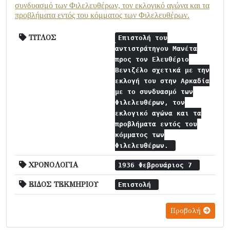
συνδυασμό των Φιλελευθέρων, τον εκλογικό αγώνα και τα
προβλήματα εντός του κόμματος των Φιλελευθέρων.
ΤΙΤΛΟΣ
Επιστολή του
αντιστράτηγου Μανέτα
προς τον Ελευθέριο
Βενιζέλο σχετικά με την
εκλογή του στην Αρκαδία
με το συνδυασμό των
Φιλελευθέρων, τον
εκλογικό αγώνα και τα
προβλήματα εντός του
κόμματος των
Φιλελευθέρων.
ΧΡΟΝΟΛΟΓΙΑ
1936 Φεβρουάριος 7
ΕΙΔΟΣ ΤΕΚΜΗΡΙΟΥ
Επιστολή
Προβολή