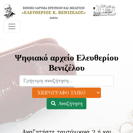
Ψηφιακό αρχείο Ελευθερίου
Βενιζέλου
Αναζήτηση
Αναζητήστε ταυτόχρονα 2 ή και