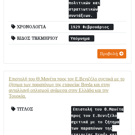
πολιτικών και
στρατιωτικών
συντάξεων.
ΧΡΟΝΟΛΟΓΙΑ
1929 Φεβρουάριος
ΕΙΔΟΣ ΤΕΚΜΗΡΙΟΥ
Υπόμνημα
Προβολή
Επιστολή του Θ.Μανέτα προς τον Ε.Βενιζέλο σχετικά με το
ζήτημα των παραπόνων της εταιρείας Breda και στην
ανταλλαγή οπλισμού ανάμεσα στην Ελλάδα και την
Τουρκία.
ΤΙΤΛΟΣ
Επιστολή του Θ.Μανέτα
προς τον Ε.Βενιζέλο
σχετικά με το ζήτημα
των παραπόνων της
εταιρείας Breda και