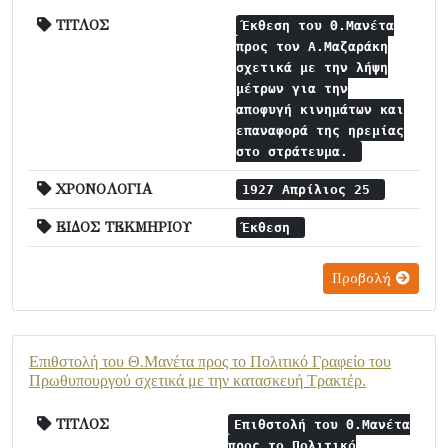
ΤΙΤΛΟΣ
Έκθεση του Θ.Μανέτα
προς τον Α.Μαζαράκη
σχετικά με την λήψη
μέτρων για την
αποφυγή κινημάτων και
επαναφορά της ηρεμίας
στο στράτευμα.
ΧΡΟΝΟΛΟΓΙΑ
1927 Απρίλιος 25
ΕΙΔΟΣ ΤΕΚΜΗΡΙΟΥ
Έκθεση
Προβολή
Επιθστολή του Θ.Μανέτα προς το Πολιτικό Γραφείο του
Πρωθυπουργού σχετικά με την κατασκευή Τρακτέρ.
ΤΙΤΛΟΣ
Επιθστολή του Θ.Μανέτα
προς το Πολιτικό