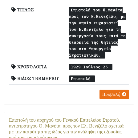
ΤΙΤΛΟΣ
Επιστολή του Θ.Μανέτα
προς τον Ε.Βενιζέλο, με
την οποία ευχαριστεί
τον Ε.Βενιζέλο για τη
συνεργασία τους κατά τη
διάρκεια της θητείας
του στο Υπουργείο
Στρατιωτικών.
ΧΡΟΝΟΛΟΓΙΑ
1929 Ιούλιος 25
ΕΙΔΟΣ ΤΕΚΜΗΡΙΟΥ
Επιστολή
Προβολή
Επιστολή του αρχηγού του Γενικού Επιτελείου Στρατού,
αντιστράτηγου Θ. Μανέτα, προς τον Ελ. Βενιζέλο σχετικά
με την πατρότητα της ιδέας για την ανάληψη της εξουσίας
από τους αντιστράτηγους.