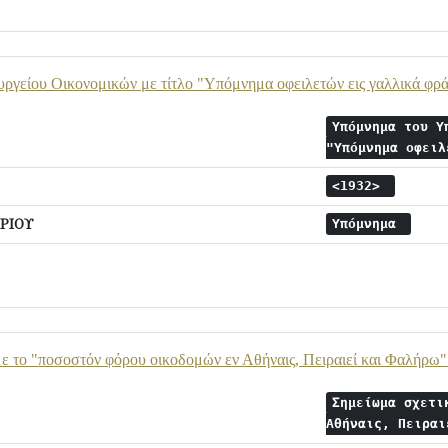
ργείου Οικονομικών με τίτλο "Υπόμνημα οφειλετών εις γαλλικά φρά
Υπόμνημα του Υ
"Υπόμνημα οφει
<1932>
ΡΙΟΥ
Υπόμνημα
ε το "ποσοστόν φόρου οικοδομών εν Αθήναις, Πειραιεί και Φαλήρω"
Σημείωμα σχετι
Αθήναις, Πειρα