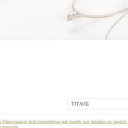
 Οικονομικών περί ενοποιήσεως και τροπής των παλαιών εις χρυσόν 
 επιτροπήν.