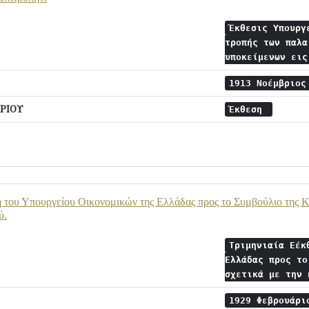
Έκθεσις Υπουργ
τροπής των παλα
υποκείμενων ει
1913 Νοέμβριο
ΡΙΟΥ
Έκθεση
 του Υπουργείου Οικονομικών της Ελλάδας προς το Συμβούλιο της Κ
ύ.
Τριμηνιαία Εέκ
Ελλάδας προς το
σχετικά με την
1929 Φεβρουάρ