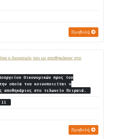
Προβολή
ίται ο διορισμός του ως αποθηκάριος στο
πουργείου Οικονομικών προς τον
την οποία του κοινοποιείται ο
ως αποθηκάριος στο τελωνείο Πειραιά.
ς 11
Προβολή