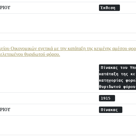
ΡΙΟΥ
Έκθεση
είου Οικονομικών σχετικά με την κατάταξη της κειμένης αμέσου φο
μελετομένου θυριδωτού φόρου.
Πίνακας του Υπ
κατάταξη της κε
κατηγορίας φορο
θυριδωτού φόρο
1915
ΡΙΟΥ
Πίνακας