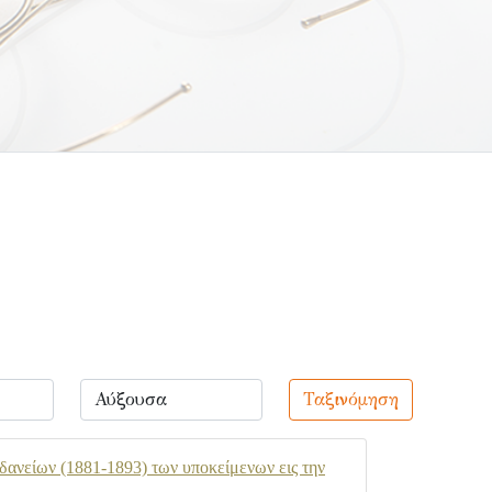
Ταξινόμηση
δανείων (1881-1893) των υποκείμενων εις την