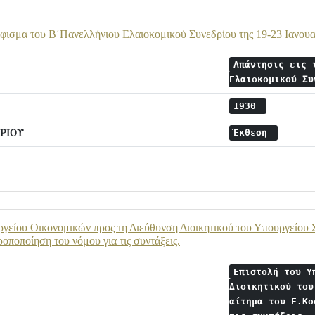
ήφισμα του Β΄Πανελλήνιου Ελαιοκομικού Συνεδρίου της 19-23 Ιανουα
Απάντησις εις 
Ελαιοκομικού Σ
1930
ΡΙΟΥ
Έκθεση
γείου Οικονομικών προς τη Διεύθυνση Διοικητικού του Υπουργείου Σ
οποποίηση του νόμου για τις συντάξεις.
Επιστολή του Υ
Διοικητικού του
αίτημα του Ε.Κο