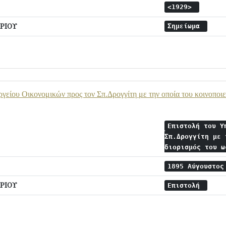
<1929>
ΡΙΟΥ
Σημείωμα
γείου Οικονομικών προς τον Σπ.Δρογγίτη με την οποία του κοινοποιε
Επιστολή του Υ
Σπ.Δρογγίτη με 
διορισμός του 
1895 Αύγουστο
ΡΙΟΥ
Επιστολή