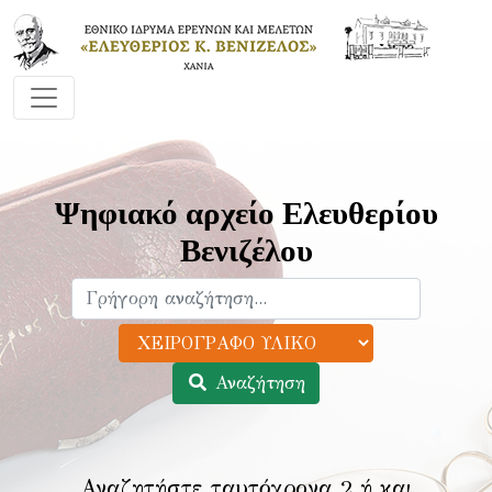
Ψηφιακό αρχείο Ελευθερίου
Βενιζέλου
Αναζήτηση
Αναζητήστε ταυτόχρονα 2 ή και