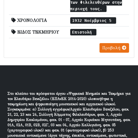
των Φιλελευθέρων στην
περιοχή τους.
ΧΡΟΝΟΛΟΓΙΑ
1932 Νοέμβριος 5
ΕΙΔΟΣ ΤΕΚΜΗΡΙΟΥ
Επιστολή
Προβολή
Στο πλαίσιο του πρόσφατου έργου «Ψηφιακά Μνημεία και Τεκμήρια για
τον Ελευθέριο Βενιζέλο» (ΕΠΑνΕΚ 2014-2020) υλοποιήθηκε η
τεκμηρίωση και ψηφιοποίηση μουσειακού και αρχειακού υλικού.
Συγκεκριμένα: α) Συλλογή εγγράφων/Αρχείο Ελευθερίου Βενιζέλου, φακ.
21, 22, 23 και 24, Συλλογή Κόμματος Φιλελευθέρων, φακ. 3, Αρχείο
Δημητρίου Κακλαμάνου, φακ. 01 - 07, Αρχείο Κυριάκου Μητσοτάκη, φακ.
01Α, 02Α, 01Β, 02Β, 02Γ, 03 και 04, Αρχείο Καλλιγιάνη, φακ. 05
(χαρτογραφικό υλικό) και φακ. 01 (φωτογραφικό υλικό), β) 253
μουσειακά αντικείμενα (έργα τέχνης, έπιπλα, αντικείμενα, φωτιστικά,