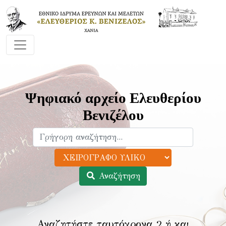
Ψηφιακό αρχείο Ελευθερίου
Βενιζέλου
Αναζήτηση
Αναζητήστε ταυτόχρονα 2 ή και