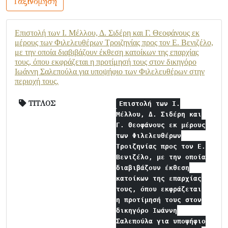
Ταξινόμηση
Επιστολή των Ι. Μέλλου, Δ. Σιδέρη και Γ. Θεοφάνους εκ
μέρους των Φιλελευθέρων Τροιζηνίας προς τον Ε. Βενιζέλο,
με την οποία διαβιβάζουν έκθεση κατοίκων της επαρχίας
τους, όπου εκφράζεται η προτίμησή τους στον δικηγόρο
Ιωάννη Σαλεπούλα για υποψήφιο των Φιλελευθέρων στην
περιοχή τους.
ΤΙΤΛΟΣ
Επιστολή των Ι.
Μέλλου, Δ. Σιδέρη και
Γ. Θεοφάνους εκ μέρους
των Φιλελευθέρων
Τροιζηνίας προς τον Ε.
Βενιζέλο, με την οποία
διαβιβάζουν έκθεση
κατοίκων της επαρχίας
τους, όπου εκφράζεται
η προτίμησή τους στον
δικηγόρο Ιωάννη
Σαλεπούλα για υποψήφιο