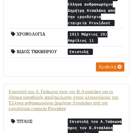
Έλληνα ανθρακωρύχου
Δημήτρη Ατσαλάκη από
την εργοδότρια
εταιρεία Provident
ΧΡΟΝΟΛΟΓΙΑ
1913 Μάρτιος 28/
Απρίλιος 11
ΕΙΔΟΣ ΤΕΚΜΗΡΙΟΥ
Επιστολή
Προβολή
Επιστολή του Α.Τσάκωνα προς τον Β.Ατσαλάκη για το
ζήτημα καταβολής αποζημείωσης στους κληρονόμους του
Έλληνα ανθρακωρύχου Δημήτρη Ατσαλάκη από την
εργοδότρια εταιρεία Provident
ΤΙΤΛΟΣ
Επιστολή του Α.Τσάκωνα
προς τον Β.Ατσαλάκη