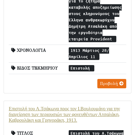
για το ζήτημα
καταβολής αποζημείωσης
στους κληρονόμους του
Έλληνα ανθρακωρύχου
Δημήτρη Ατσαλάκη από
την εργοδότρια
εταιρεία Provident
ΧΡΟΝΟΛΟΓΙΑ
1913 Μάρτιος 28/
Απρίλιος 11
ΕΙΔΟΣ ΤΕΚΜΗΡΙΟΥ
Επιστολή
Προβολή
Επιστολή του Α.Τσάκωνα προς τον Ι.Βουλουμάνο για την
διαχείρηση των περιουσιών των φονευθέντων Ατσαλάκη,
Καβρουλάκη και Γρηγοράκη, 1913.
ΤΙΤΛΟΣ
Επιστολή του Α.Τσάκωνα