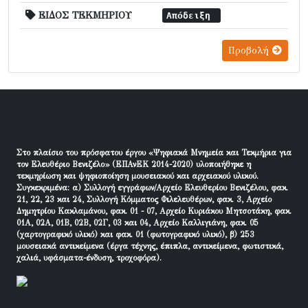
ΕΙΔΟΣ ΤΕΚΜΗΡΙΟΥ
Απόδειξη
Προβολή
Στο πλαίσιο του πρόσφατου έργου «Ψηφιακά Μνημεία και Τεκμήρια για
τον Ελευθέριο Βενιζέλο» (ΕΠΑνΕΚ 2014-2020) υλοποιήθηκε η
τεκμηρίωση και ψηφιοποίηση μουσειακού και αρχειακού υλικού.
Συγκεκριμένα: α) Συλλογή εγγράφων/Αρχείο Ελευθερίου Βενιζέλου, φακ.
21, 22, 23 και 24, Συλλογή Κόμματος Φιλελευθέρων, φακ. 3, Αρχείο
Δημητρίου Κακλαμάνου, φακ. 01 - 07, Αρχείο Κυριάκου Μητσοτάκη, φακ.
01Α, 02Α, 01Β, 02Β, 02Γ, 03 και 04, Αρχείο Καλλιγιάνη, φακ. 05
(χαρτογραφικό υλικό) και φακ. 01 (φωτογραφικό υλικό), β) 253
μουσειακά αντικείμενα (έργα τέχνης, έπιπλα, αντικείμενα, φωτιστικά,
χαλιά, υφάσματα-ένδυση, τροχοφόρα).