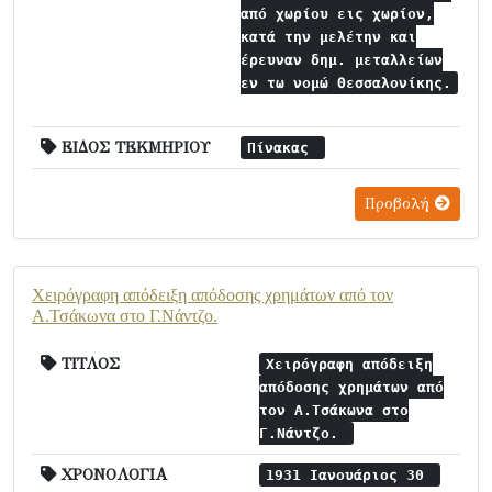
από χωρίου εις χωρίον,
κατά την μελέτην και
έρευναν δημ. μεταλλείων
εν τω νομώ Θεσσαλονίκης.
ΕΙΔΟΣ ΤΕΚΜΗΡΙΟΥ
Πίνακας
Προβολή
Χειρόγραφη απόδειξη απόδοσης χρημάτων από τον
Α.Τσάκωνα στο Γ.Νάντζο.
ΤΙΤΛΟΣ
Χειρόγραφη απόδειξη
απόδοσης χρημάτων από
τον Α.Τσάκωνα στο
Γ.Νάντζο.
ΧΡΟΝΟΛΟΓΙΑ
1931 Ιανουάριος 30