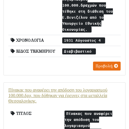
100.000.δραχμών που
τέθηκε στη διάθεση του
Ε.Βενιζέλου από το
Υπουργείο Εθνικής
Οικονομίας.
ΧΡΟΝΟΛΟΓΙΑ
1931 Αύγουστος 4
ΕΙΔΟΣ ΤΕΚΜΗΡΙΟΥ
Διαβιβαστικό
Προβολή
Πίνακας που αναφέρει την απόδοση του λογαριασμού
100.000.δρχ. που δόθηκαν για έρευνες στα μεταλλεία
Θεσσαλονίκης.
ΤΙΤΛΟΣ
Πίνακας που αναφέρει
την απόδοση του
λογαριασμού