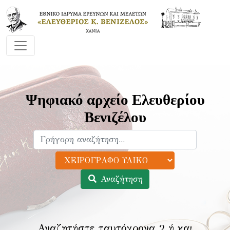
Ψηφιακό αρχείο Ελευθερίου
Βενιζέλου
Αναζήτηση
Αναζητήστε ταυτόχρονα 2 ή και