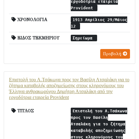
εργοδότρια εταιρεία
Provident
ΧΡΟΝΟΛΟΓΙΑ
1913 Απρίλιος 29/Μάιος
12
ΕΙΔΟΣ ΤΕΚΜΗΡΙΟΥ
Σημείωμα
Προβολή
Επιστολή του Α.Τσάκωνα προς τον Βασίλη Ατσαλάκη για το
ζήτημα καταβολής αποζημείωσης στους κληρονόμους του
Έλληνα ανθρακωρύχου Δημήτρη Ατσαλάκη από την
εργοδότρια εταιρεία Provident
ΤΙΤΛΟΣ
Επιστολή του Α.Τσάκωνα
προς τον Βασίλη
Ατσαλάκη για το ζήτημα
καταβολής αποζημείωσης
στους κληρονόμους του