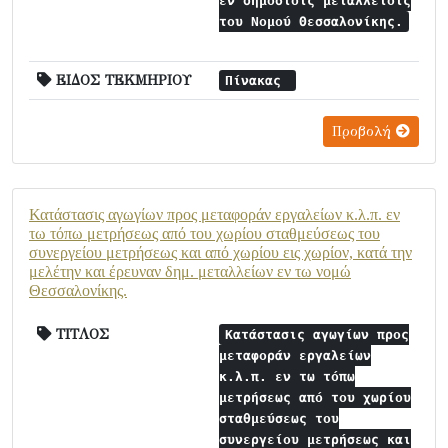
εν δημοσίοις μεταλλείοις
του Νομού Θεσσαλονίκης.
ΕΙΔΟΣ ΤΕΚΜΗΡΙΟΥ
Πίνακας
Προβολή
Κατάστασις αγωγίων προς μεταφοράν εργαλείων κ.λ.π. εν
τω τόπω μετρήσεως από του χωρίου σταθμεύσεως του
συνεργείου μετρήσεως και από χωρίου εις χωρίον, κατά την
μελέτην και έρευναν δημ. μεταλλείων εν τω νομώ
Θεσσαλονίκης.
ΤΙΤΛΟΣ
Κατάστασις αγωγίων προς
μεταφοράν εργαλείων
κ.λ.π. εν τω τόπω
μετρήσεως από του χωρίου
σταθμεύσεως του
συνεργείου μετρήσεως και