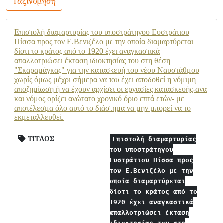
Ταξινόμηση
Επιστολή διαμαρτυρίας του υποστράτηγου Ευστράτιου
Πίσσα προς τον Ε.Βενιζέλο με την οποία διαμαρτύρεται
δίοτι το κράτος από το 1920 έχει αναγκαστικά
απαλλοτριώσει έκταση ιδιοκτησίας του στη θέση
"Σκαραμάγκας" για την κατασκευή του νέου Ναυστάθμου
χωρίς όμως μέχρι σήμερα να του έχει αποδοθεί η νόμιμη
αποζημίωση ή να έχουν αρχίσει οι εργασίες κατασκευής-ανα
και νόμος ορίζει ανώτατο χρονικό όριο επτά ετών- με
αποτέλεσμα όλο αυτό το διάστημα να μην μπορεί να το
εκμεταλλευθεί.
ΤΙΤΛΟΣ
Επιστολή διαμαρτυρίας
του υποστράτηγου
Ευστράτιου Πίσσα προς
τον Ε.Βενιζέλο με την
οποία διαμαρτύρεται
δίοτι το κράτος από το
1920 έχει αναγκαστικά
απαλλοτριώσει έκταση
ιδιοκτησίας του στη