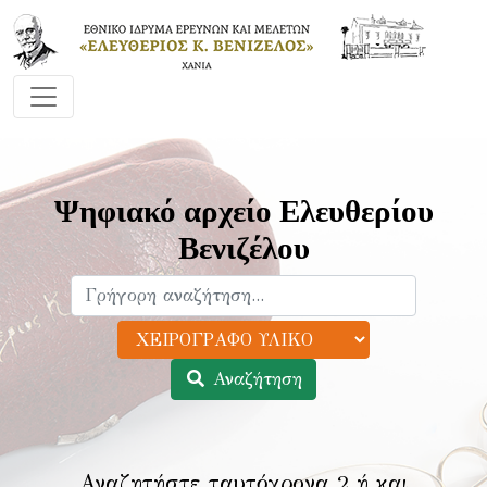
Ψηφιακό αρχείο Ελευθερίου
Βενιζέλου
Αναζήτηση
Αναζητήστε ταυτόχρονα 2 ή και