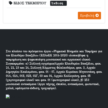
ΕΙΔΟΣ ΤΕΚΜΗΡΙΟΥ
Έκθεση
Προβολή
Στο πλαίσιο του πρόσφατου έργου «Ψηφιακά Μνημεία και Τεκμήρια για
τον Ελευθέριο Βενιζέλο» (ΕΠΑνΕΚ 2014-2020) υλοποιήθηκε η
τεκμηρίωση και ψηφιοποίηση μουσειακού και αρχειακού υλικού.
Συγκεκριμένα: α) Συλλογή εγγράφων/Αρχείο Ελευθερίου Βενιζέλου, φακ.
21, 22, 23 και 24, Συλλογή Κόμματος Φιλελευθέρων, φακ. 3, Αρχείο
Δημητρίου Κακλαμάνου, φακ. 01 - 07, Αρχείο Κυριάκου Μητσοτάκη, φακ.
01Α, 02Α, 01Β, 02Β, 02Γ, 03 και 04, Αρχείο Καλλιγιάνη, φακ. 05
(χαρτογραφικό υλικό) και φακ. 01 (φωτογραφικό υλικό), β) 253
μουσειακά αντικείμενα (έργα τέχνης, έπιπλα, αντικείμενα, φωτιστικά,
χαλιά, υφάσματα-ένδυση, τροχοφόρα).