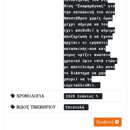
θέση "Σκαραμάγκας" για
την κατασκευή του νέου
Ναυστάθμου χωρίς όμως
μέχρι σήμερα να του
έχει αποδοθεί η νόμιμη
αποζημίωση ή να έχουν
αρχίσει οι εργασίες
κατασκευής-ανα και
νόμος ορίζει ανώτατο
χρονικό όριο επτά ετών-
με αποτέλεσμα όλο αυτό
το διάστημα να μην
μπορεί να το
εκμεταλλευθεί.
ΧΡΟΝΟΛΟΓΙΑ
1929 Ιούνιος 5
ΕΙΔΟΣ ΤΕΚΜΗΡΙΟΥ
Επιστολή
Προβολή