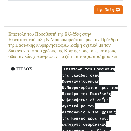
Προβολή
Επιστολή του Πρεσβευτή της Ελλάδας στην
Κωνσταντινούπολη Ν.Μαυροκορδάτου προς τον Πρόεδρο
της Βασιλικής Κυβερνήσεως Αλ.Ζαΐμη σχετικά με τον
διακανονισμό του χρέους της Κρήτης προς τους κατόχους
οθωμανικών χρεωγράφων, το ζήτημα του χαρτοσήμου και
ΤΙΤΛΟΣ
Επιστολή του Πρεσβευτή
της Ελλάδας στην
Κωνσταντινούπολη
Ν.Μαυροκορδάτου προς τον
Πρόεδρο της Βασιλικής
Κυβερνήσεως Αλ.Ζαΐμη
σχετικά με τον
διακανονισμό του χρέους
της Κρήτης προς τους
κατόχους οθωμανικών
χρεωγράφων, το ζήτημα