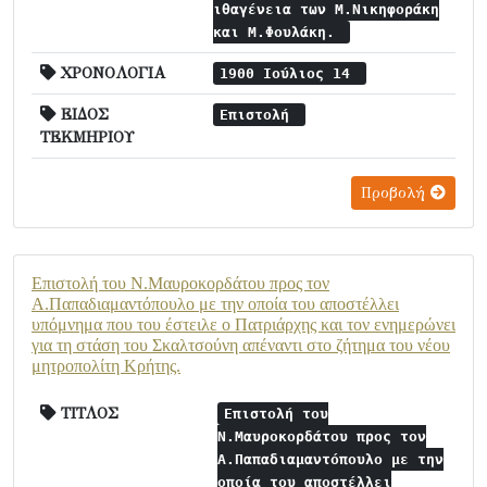
ιθαγένεια των Μ.Νικηφοράκη
και Μ.Φουλάκη.
ΧΡΟΝΟΛΟΓΙΑ
1900 Ιούλιος 14
ΕΙΔΟΣ
Επιστολή
ΤΕΚΜΗΡΙΟΥ
Προβολή
Επιστολή του Ν.Μαυροκορδάτου προς τον
Α.Παπαδιαμαντόπουλο με την οποία του αποστέλλει
υπόμνημα που του έστειλε ο Πατριάρχης και τον ενημερώνει
για τη στάση του Σκαλτσούνη απέναντι στο ζήτημα του νέου
μητροπολίτη Κρήτης.
ΤΙΤΛΟΣ
Επιστολή του
Ν.Μαυροκορδάτου προς τον
Α.Παπαδιαμαντόπουλο με την
οποία του αποστέλλει