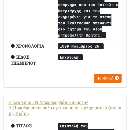
υπόμνημα που του έστειλε ο
Πατριάρχης και τον
ενημερώνει για τη στάση
του Σκαλτσούνη απέναντι
στο ζήτημα του νέου
μητροπολίτη Κρήτης.
ΧΡΟΝΟΛΟΓΙΑ
1899 Νοέμβριος 26
ΕΙΔΟΣ
Επιστολή
ΤΕΚΜΗΡΙΟΥ
Προβολή
Επιστολή του Ν.Μαυροκορδάτου προς τον
Α.Παπαδιαμαντόπουλο σχετικά με το εκκλησιαστικό ζήτημα
της Κρήτης.
ΤΙΤΛΟΣ
Επιστολή του