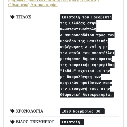
Οθωμανική Αυτοκρατορία.
ΤΙΤΛΟΣ
Επιστολή του Πρεσβευτή
της Ελλάδας στην
Κωνσταντινούπολη
Α.Μαυροκορδάτου προς τον
Πρόεδρο της Βασιλικής
Κυβέρνησης Α.Ζαΐμη με
την οποία του αποστέλλει
μετάφραση δημοσιεύματος
της τουρκικής εφημερίδας
"Ικδάμ" σχετικά με την
μη δασμολόγηση των
κρητικών προϊόντων κατά
την εισαγωγή τους στην
Οθωμανική Αυτοκρατορία.
ΧΡΟΝΟΛΟΓΙΑ
1898 Νοέμβριος 30
ΕΙΔΟΣ ΤΕΚΜΗΡΙΟΥ
Επιστολή