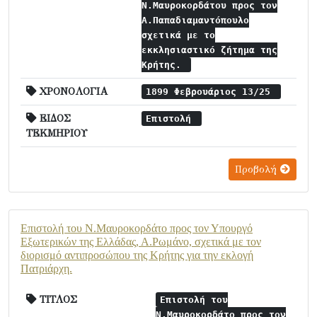
Ν.Μαυροκορδάτου προς τον
Α.Παπαδιαμαντόπουλο
σχετικά με το
εκκλησιαστικό ζήτημα της
Κρήτης.
ΧΡΟΝΟΛΟΓΙΑ
1899 Φεβρουάριος 13/25
ΕΙΔΟΣ
Επιστολή
ΤΕΚΜΗΡΙΟΥ
Προβολή
Επιστολή του Ν.Μαυροκορδάτο προς τον Υπουργό
Εξωτερικών της Ελλάδας, Α.Ρωμάνο, σχετικά με τον
διορισμό αντιπροσώπου της Κρήτης για την εκλογή
Πατριάρχη.
ΤΙΤΛΟΣ
Επιστολή του
Ν.Μαυροκορδάτο προς τον