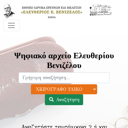
Ψηφιακό αρχείο Ελευθερίου
Βενιζέλου
Αναζήτηση
Αναζητήστε ταυτόχρονα 2 ή και