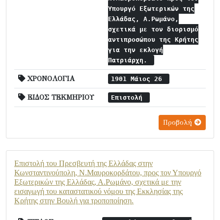
Υπουργό Εξωτερικών της
Ελλάδας, Α.Ρωμάνο,
σχετικά με τον διορισμό
αντιπροσώπου της Κρήτης
για την εκλογή
Πατριάρχη.
ΧΡΟΝΟΛΟΓΙΑ
1901 Μάιος 26
ΕΙΔΟΣ ΤΕΚΜΗΡΙΟΥ
Επιστολή
Προβολή
Επιστολή του Πρεσβευτή της Ελλάδας στην
Κωνσταντινούπολη, Ν.Μαυροκορδάτου, προς τον Υπουργό
Εξωτερικών της Ελλάδας, Α.Ρωμάνο, σχετικά με την
εισαγωγή του καταστατικού νόμου της Εκκλησίας της
Κρήτης στην Βουλή για τροποποίηση.