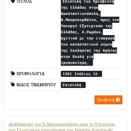
ΤΙΤΛΟΣ
Επιστολή του Πρεσβευτή
της Ελλάδας στην
Κωνσταντινούπολη,
Ν.Μαυροκορδάτου, προς τον
Υπουργό Εξωτερικών της
Ελλάδας, Α.Ρωμάνο,
σχετικά με την εισαγωγή
του καταστατικού νόμου
της Εκκλησίας της Κρήτης
στην Βουλή για
τροποποίηση.
ΧΡΟΝΟΛΟΓΙΑ
1901 Ιούλιος 16
ΕΙΔΟΣ ΤΕΚΜΗΡΙΟΥ
Επιστολή
Προβολή
Διαβιβαστικό του Ν.Μαυροκορδάτου προς το Υπουργείο
των Εξωτερικών υπομνήματος του Stanislas Kuezewski.