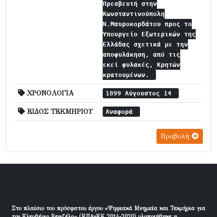
Πρεσβευτή στην
Κωνσταντινούπολη
Ν.Μαυροκορδάτου προς το
Υπουργείο Εξωτερικών της
Ελλάδας σχετικά με την
αποφυλάκηση, από τις
εκεί φυλακές, Κρητών
κρατουμένων.
ΧΡΟΝΟΛΟΓΙΑ
1899 Αύγουστος 14
ΕΙΔΟΣ ΤΕΚΜΗΡΙΟΥ
Αναφορά
Προβολή
Στο πλαίσιο του πρόσφατου έργου «Ψηφιακά Μνημεία και Τεκμήρια για
τον Ελευθέριο Βενιζέλο» (ΕΠΑνΕΚ 2014-2020) υλοποιήθηκε η