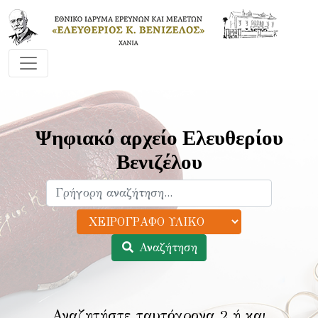
Ψηφιακό αρχείο Ελευθερίου
Βενιζέλου
Αναζήτηση
Αναζητήστε ταυτόχρονα 2 ή και