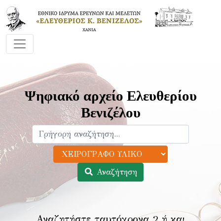
Ψηφιακό αρχείο Ελευθερίου
Βενιζέλου
Αναζήτηση
Αναζητήστε ταυτόχρονα 2 ή και