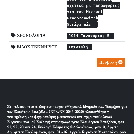
σχετικά με πληροφορίες
για τον Michael
Gregorgewitch
Sariyannis.
ΧΡΟΝΟΛΟΓΙΑ
1914 Ιανουάριος 5
ΕΙΔΟΣ ΤΕΚΜΗΡΙΟΥ
Επιστολή
Προβολή
Στο πλαίσιο του πρόσφατου έργου «Ψηφιακά Μνημεία και Τεκμήρια για
τον Ελευθέριο Βενιζέλο» (ΕΠΑνΕΚ 2014-2020) υλοποιήθηκε η
τεκμηρίωση και ψηφιοποίηση μουσειακού και αρχειακού υλικού.
Συγκεκριμένα: α) Συλλογή εγγράφων/Αρχείο Ελευθερίου Βενιζέλου, φακ.
21, 22, 23 και 24, Συλλογή Κόμματος Φιλελευθέρων, φακ. 3, Αρχείο
Δημητρίου Κακλαμάνου, φακ. 01 - 07, Αρχείο Κυριάκου Μητσοτάκη, φακ.