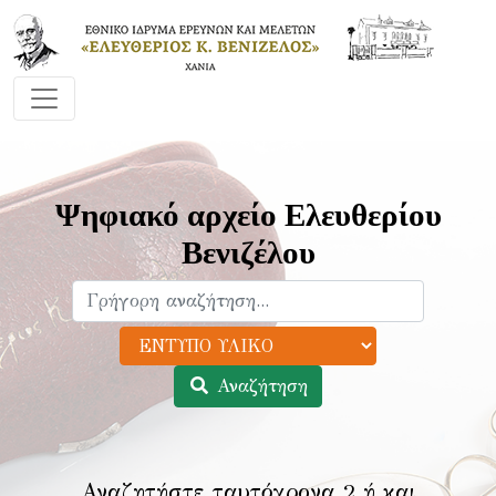
Ψηφιακό αρχείο Ελευθερίου
Βενιζέλου
Αναζήτηση
Αναζητήστε ταυτόχρονα 2 ή και