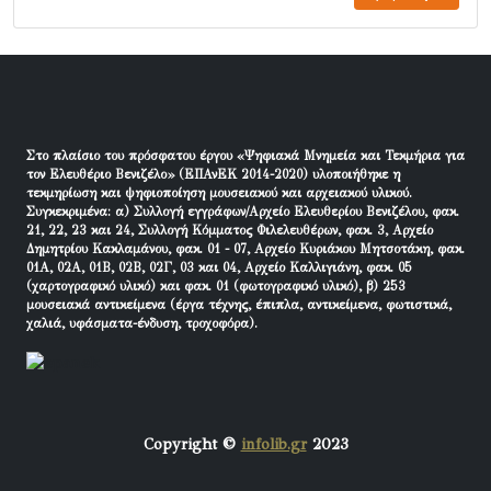
Στο πλαίσιο του πρόσφατου έργου «Ψηφιακά Μνημεία και Τεκμήρια για
τον Ελευθέριο Βενιζέλο» (ΕΠΑνΕΚ 2014-2020) υλοποιήθηκε η
τεκμηρίωση και ψηφιοποίηση μουσειακού και αρχειακού υλικού.
Συγκεκριμένα: α) Συλλογή εγγράφων/Αρχείο Ελευθερίου Βενιζέλου, φακ.
21, 22, 23 και 24, Συλλογή Κόμματος Φιλελευθέρων, φακ. 3, Αρχείο
Δημητρίου Κακλαμάνου, φακ. 01 - 07, Αρχείο Κυριάκου Μητσοτάκη, φακ.
01Α, 02Α, 01Β, 02Β, 02Γ, 03 και 04, Αρχείο Καλλιγιάνη, φακ. 05
(χαρτογραφικό υλικό) και φακ. 01 (φωτογραφικό υλικό), β) 253
μουσειακά αντικείμενα (έργα τέχνης, έπιπλα, αντικείμενα, φωτιστικά,
χαλιά, υφάσματα-ένδυση, τροχοφόρα).
Copyright ©
infolib.gr
2023